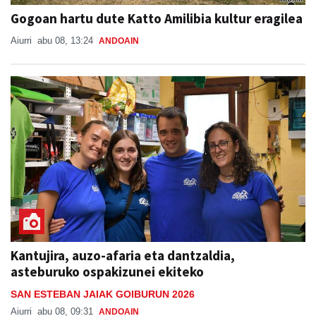
Gogoan hartu dute Katto Amilibia kultur eragilea
Aiurri
abu 08, 13:24
ANDOAIN
Kantujira, auzo-afaria eta dantzaldia,
asteburuko ospakizunei ekiteko
SAN ESTEBAN JAIAK GOIBURUN 2026
Aiurri
abu 08, 09:31
ANDOAIN