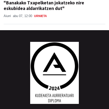
"Banakako Txapelketan jokatzeko nire
eskubidea aldarrikatzen dut"
Aiurri
abu 07, 12:00
URNIETA