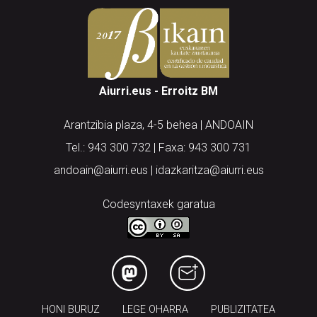
Aiurri.eus - Erroitz BM
Arantzibia plaza, 4-5 behea | ANDOAIN
Tel.: 943 300 732 | Faxa: 943 300 731
andoain@aiurri.eus | idazkaritza@aiurri.eus
Codesyntaxek garatua
HONI BURUZ
LEGE OHARRA
PUBLIZITATEA