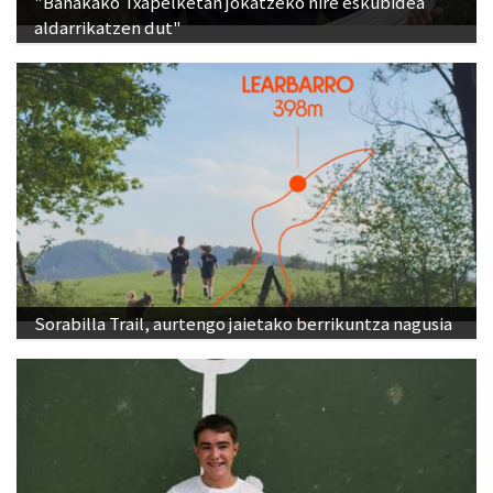
"Banakako Txapelketan jokatzeko nire eskubidea
aldarrikatzen dut"
Sorabilla Trail, aurtengo jaietako berrikuntza nagusia