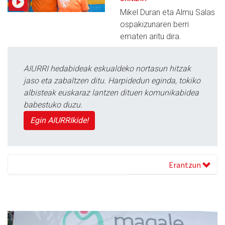
Mikel Duran eta Almu Salas
ospakizunaren berri
ematen aritu dira.
AIURRI hedabideak eskualdeko nortasun hitzak
jaso eta zabaltzen ditu. Harpidedun eginda, tokiko
albisteak euskaraz lantzen dituen komunikabidea
babestuko duzu.
Egin AIURRIkide!
Erantzun