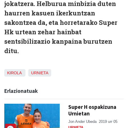
jokatzera. Helburua minbizia duten
haurren kasuen ikerkuntzan
sakontzea da, eta horretarako Super
Hk urtean zehar hainbat
sentsibilizazio kanpaina burutzen
ditu.
KIROLA
URNIETA
Erlazionatuak
Super H ospakizuna
Urnietan
Jon Ander Ubeda
2019 urr 05
URNIETA