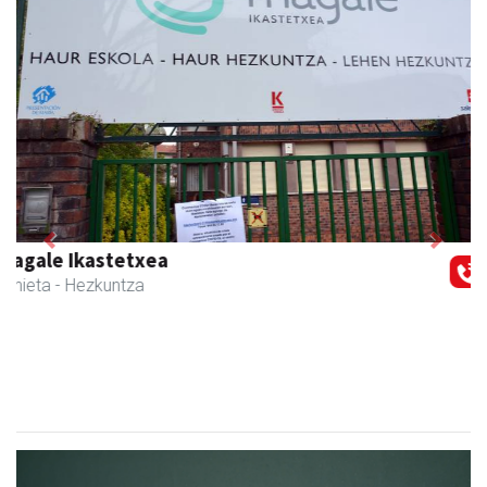
Previous
Next
Muazpi harategia
Urnieta
- Harategiak