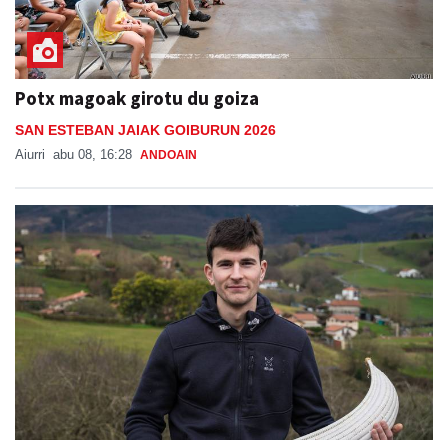
Potx magoak girotu du goiza
SAN ESTEBAN JAIAK GOIBURUN 2026
Aiurri
abu 08, 16:28
ANDOAIN