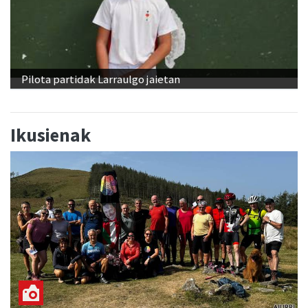
Pilota partidak Larraulgo jaietan
Ikusienak