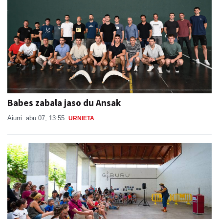
Babes zabala jaso du Ansak
Aiurri
abu 07, 13:55
URNIETA