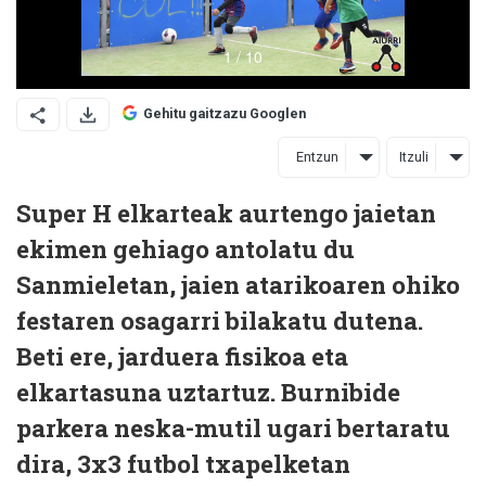
Gehitu gaitzazu Googlen
Entzun
Itzuli
Super H elkarteak aurtengo jaietan
ekimen gehiago antolatu du
Sanmieletan, jaien atarikoaren ohiko
festaren osagarri bilakatu dutena.
Beti ere, jarduera fisikoa eta
elkartasuna uztartuz. Burnibide
parkera neska-mutil ugari bertaratu
dira, 3x3 futbol txapelketan