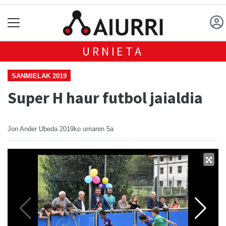
URNIETA
SANMIELAK 2019
Super H haur futbol jaialdia
Jon Ander Ubeda
2019ko urriaren 5a