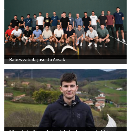
Babes zabala jaso du Ansak