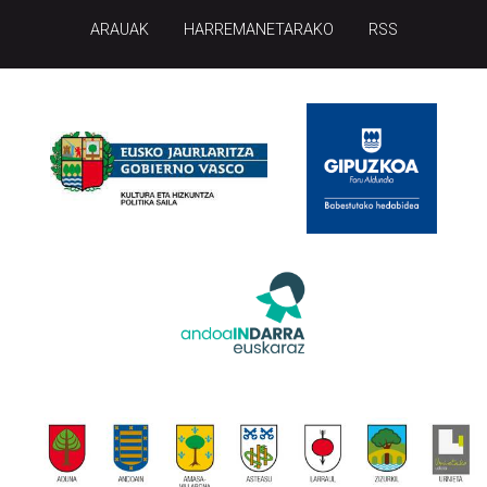
ARAUAK
HARREMANETARAKO
RSS