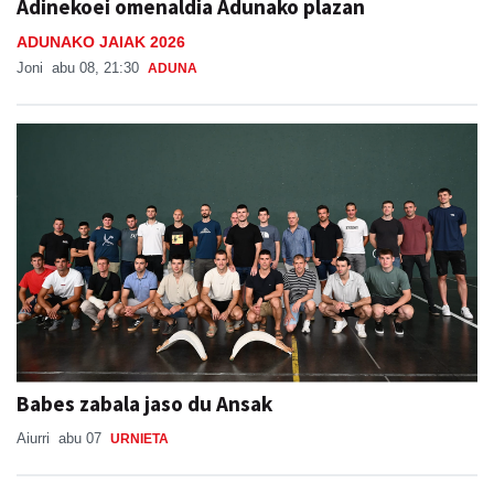
Adinekoei omenaldia Adunako plazan
ADUNAKO JAIAK 2026
Joni
abu 08, 21:30
ADUNA
Babes zabala jaso du Ansak
Aiurri
abu 07
URNIETA