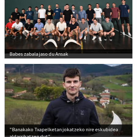
Babes zabala jaso du Ansak
"Banakako Txapelketan jokatzeko nire eskubidea
aldarrikatzen dut"