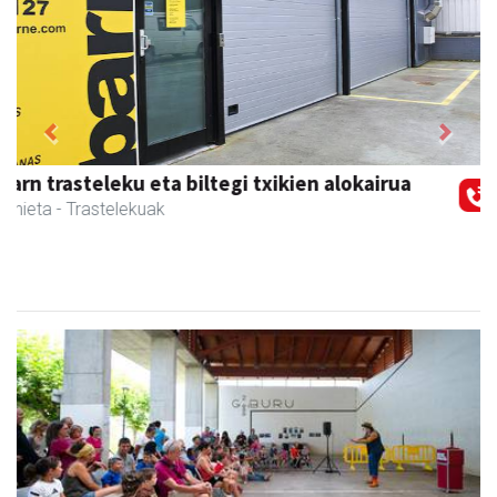
Previous
Next
Urnietako Udala
Urnieta
- Udaletxeak