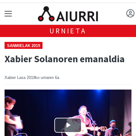
URNIETA
SANMIELAK 2019
Xabier Solanoren emanaldia
Xabier Lasa
2019ko urriaren 6a