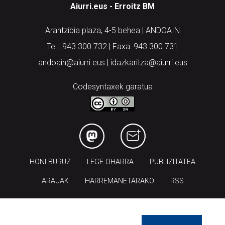
Aiurri.eus - Erroitz BM
Arantzibia plaza, 4-5 behea | ANDOAIN
Tel.: 943 300 732 | Faxa: 943 300 731
andoain@aiurri.eus | idazkaritza@aiurri.eus
Codesyntaxek garatua
HONI BURUZ
LEGE OHARRA
PUBLIZITATEA
ARAUAK
HARREMANETARAKO
RSS