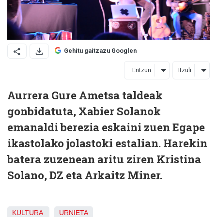
Gehitu gaitzazu Googlen
Entzun
Itzuli
Aurrera Gure Ametsa taldeak
gonbidatuta, Xabier Solanok
emanaldi berezia eskaini zuen Egape
ikastolako jolastoki estalian. Harekin
batera zuzenean aritu ziren Kristina
Solano, DZ eta Arkaitz Miner.
KULTURA
URNIETA