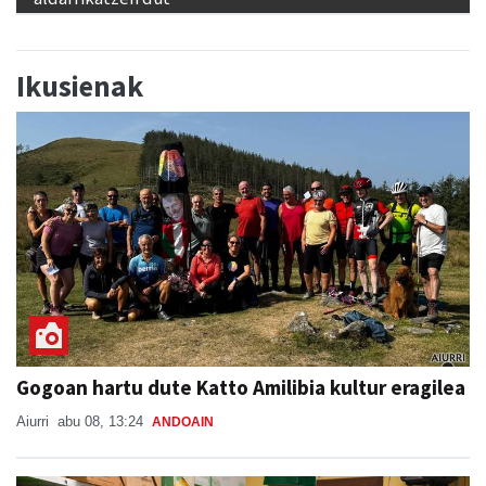
Ikusienak
Gogoan hartu dute Katto Amilibia kultur eragilea
Aiurri
abu 08, 13:24
ANDOAIN