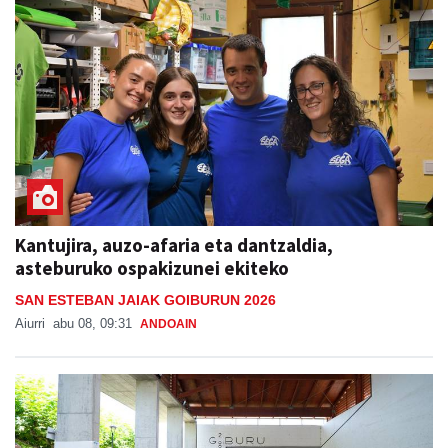
Kantujira, auzo-afaria eta dantzaldia,
asteburuko ospakizunei ekiteko
SAN ESTEBAN JAIAK GOIBURUN 2026
Aiurri
abu 08, 09:31
ANDOAIN