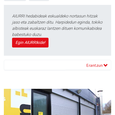
AIURRI hedabideak eskualdeko nortasun hitzak
jaso eta zabaltzen ditu. Harpidedun eginda, tokiko
albisteak euskaraz lantzen dituen komunikabidea
babestuko duzu.
Egin AIURRIkide!
Erantzun