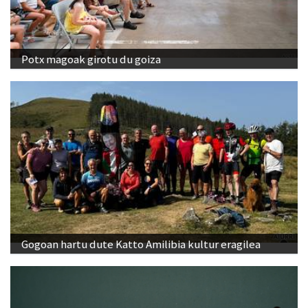
Potx magoak girotu du goiza
Gogoan hartu dute Katto Amilibia kultur eragilea