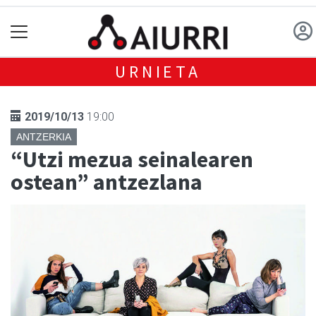
URNIETA
2019/10/13
19:00
ANTZERKIA
“Utzi mezua seinalearen
ostean” antzezlana