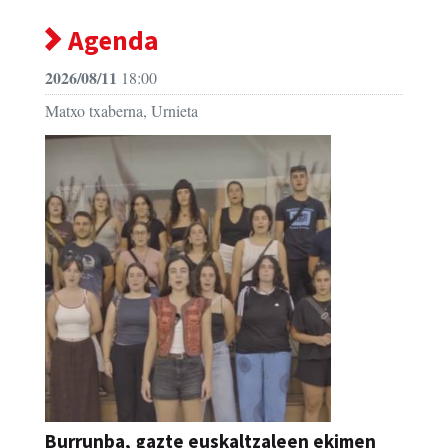
Agenda
2026/08/11
18:00
Matxo txaberna, Urnieta
Burrunba, gazte euskaltzaleen ekimen