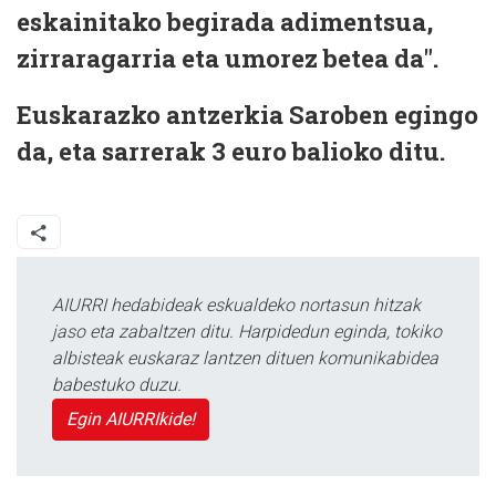
eskainitako begirada adimentsua,
zirraragarria eta umorez betea da".
Euskarazko antzerkia Saroben egingo
da, eta sarrerak 3 euro balioko ditu.
AIURRI hedabideak eskualdeko nortasun hitzak
jaso eta zabaltzen ditu. Harpidedun eginda, tokiko
albisteak euskaraz lantzen dituen komunikabidea
babestuko duzu.
Egin AIURRIkide!