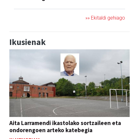
»» Ekitaldi gehiago
Ikusienak
Aita Larramendi ikastolako sortzaileen eta
ondorengoen arteko katebegia