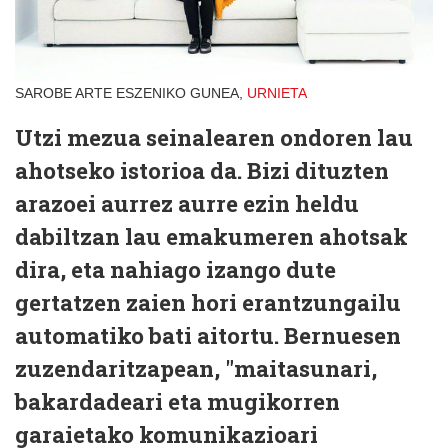
SAROBE ARTE ESZENIKO GUNEA,
URNIETA
Utzi mezua seinalearen ondoren lau
ahotseko istorioa da. Bizi dituzten
arazoei aurrez aurre ezin heldu
dabiltzan lau emakumeren ahotsak
dira, eta nahiago izango dute
gertatzen zaien hori erantzungailu
automatiko bati aitortu. Bernuesen
zuzendaritzapean, "maitasunari,
bakardadeari eta mugikorren
garaietako komunikazioari