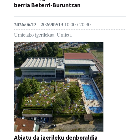
berria Beterri-Buruntzan
2026/06/13 - 2026/09/13
10:00 / 20:30
Urnietako igerilekua, Urnieta
Abiatu da igerileku denboraldia