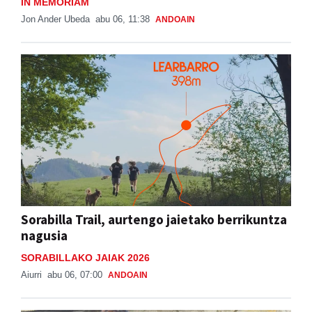
IN MEMORIAM
Jon Ander Ubeda
abu 06, 11:38
ANDOAIN
Sorabilla Trail, aurtengo jaietako berrikuntza
nagusia
SORABILLAKO JAIAK 2026
Aiurri
abu 06, 07:00
ANDOAIN