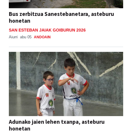
Bus zerbitzua Sanestebanetara, asteburu
honetan
SAN ESTEBAN JAIAK GOIBURUN 2026
Aiurri
abu 05
ANDOAIN
Adunako jaien lehen txanpa, asteburu
honetan