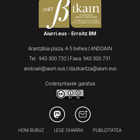
Aiurri.eus - Erroitz BM
Arantzibia plaza, 4-5 behea | ANDOAIN
Tel.: 943 300 732 | Faxa: 943 300 731
andoain@aiurri.eus | idazkaritza@aiurri.eus
Codesyntaxek garatua
HONI BURUZ
LEGE OHARRA
PUBLIZITATEA