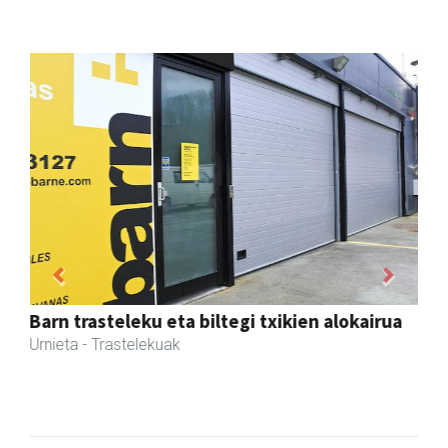
Previous
Next
Ikasmin ikasketa zentroa
Urnieta
- Ikasketa zentroak