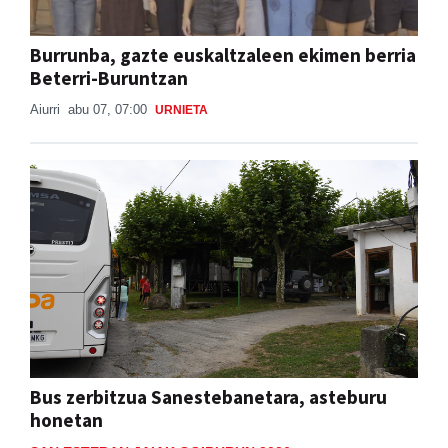
Burrunba, gazte euskaltzaleen ekimen berria
Beterri-Buruntzan
Aiurri
abu 07, 07:00
URNIETA
Bus zerbitzua Sanestebanetara, asteburu
honetan