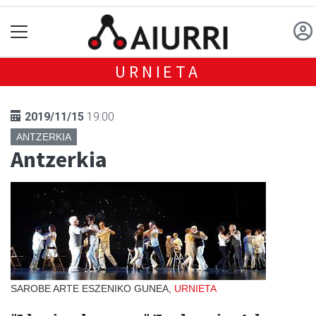
URNIETA
2019/11/15
19:00
ANTZERKIA
Antzerkia
SAROBE ARTE ESZENIKO GUNEA,
URNIETA