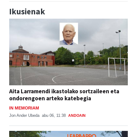
Ikusienak
Aita Larramendi ikastolako sortzaileen eta
ondorengoen arteko katebegia
IN MEMORIAM
Jon Ander Ubeda
abu 06, 11:38
ANDOAIN