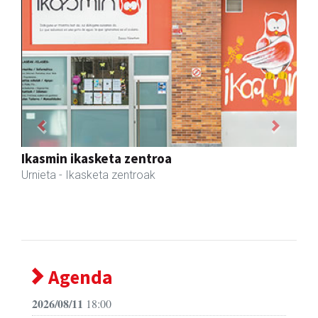
Previous
Next
Magale Ikastetxea
Urnieta
- Hezkuntza
Agenda
2026/08/11
18:00