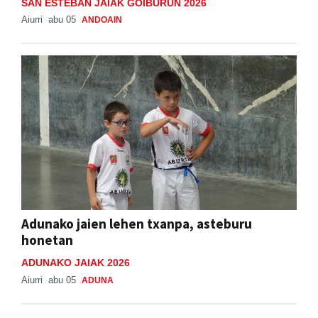
SAN ESTEBAN JAIAK GOIBURUN 2026
Aiurri
abu 05
ANDOAIN
Adunako jaien lehen txanpa, asteburu
honetan
ADUNAKO JAIAK 2026
Aiurri
abu 05
ADUNA