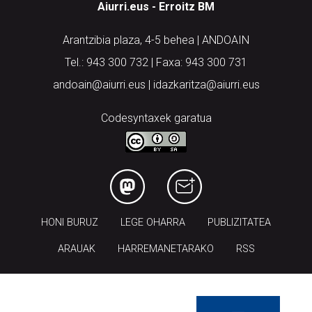
Aiurri.eus - Erroitz BM
Arantzibia plaza, 4-5 behea | ANDOAIN
Tel.: 943 300 732 | Faxa: 943 300 731
andoain@aiurri.eus | idazkaritza@aiurri.eus
Codesyntaxek garatua
HONI BURUZ
LEGE OHARRA
PUBLIZITATEA
ARAUAK
HARREMANETARAKO
RSS