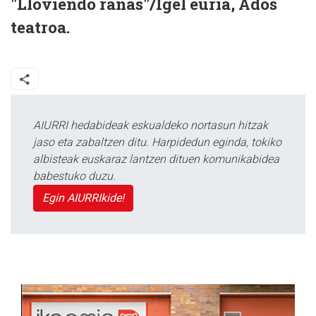
"Lloviendo ranas"/Igel euria, Ados
teatroa.
AIURRI hedabideak eskualdeko nortasun hitzak
jaso eta zabaltzen ditu. Harpidedun eginda, tokiko
albisteak euskaraz lantzen dituen komunikabidea
babestuko duzu.
Egin AIURRIkide!