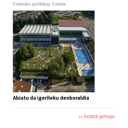
Urnietako igerilekua, Urnieta
Abiatu da igerileku denboraldia
»» Ekitaldi gehiago