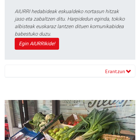
AIURRI hedabideak eskualdeko nortasun hitzak
jaso eta zabaltzen ditu. Harpidedun eginda, tokiko
albisteak euskaraz lantzen dituen komunikabidea
babestuko duzu.
Egin AIURRIkide!
Erantzun