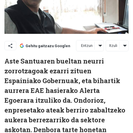
Entzun
Itzuli
Gehitu gaitzazu Googlen
Aste Santuaren bueltan neurri
zorrotzagoak ezarri zituen
Espainiako Gobernuak, eta bihartik
aurrera EAE hasierako Alerta
Egoerara itzuliko da. Ondorioz,
enpresetako ateak berriro zabaltzeko
aukera berrezarriko da sektore
askotan. Denbora tarte honetan