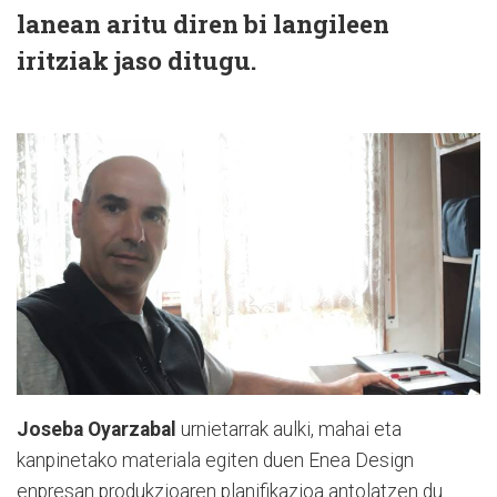
lanean aritu diren bi langileen
iritziak jaso ditugu.
Joseba Oyarzabal
urnietarrak aulki, mahai eta
kanpinetako materiala egiten duen Enea Design
enpresan produkzioaren planifikazioa antolatzen du.