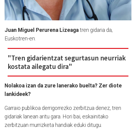
Juan Miguel Perurena Lizeaga
tren gidaria da,
Euskotren-en.
"Tren gidarientzat segurtasun neurriak
kostata ailegatu dira"
Nolakoa izan da zure lanerako buelta? Zer diote
lankideek?
Garraio publikoa derrigorrezko zerbitzua denez, tren
gidariak lanean aritu gara. Hori bai, eskainitako
zerbitzuan murrizketa handiak eduki ditugu.