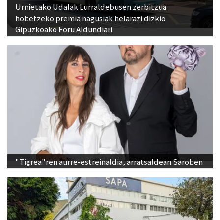
Urnietako Udalak Lurraldebusen zerbitzua
hobetzeko premia nagusiak helarazi dizkio
Gipuzkoako Foru Aldundiari
"Tigrea"ren aurre-estreinaldia, arratsaldean Saroben