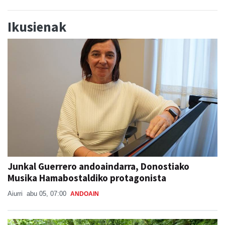
Ikusienak
Junkal Guerrero andoaindarra, Donostiako
Musika Hamabostaldiko protagonista
Aiurri
abu 05, 07:00
ANDOAIN