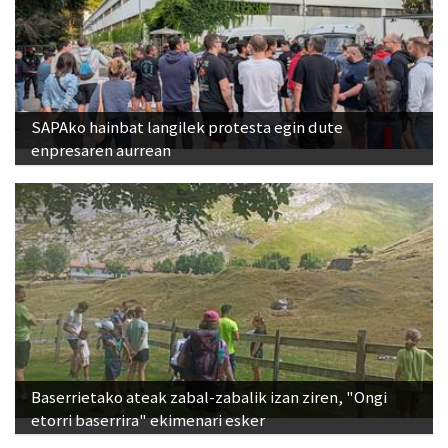
SAPAko hainbat langilek protesta egin dute
enpresaren aurrean
Baserrietako ateak zabal-zabalik izan ziren, "Ongi
etorri baserrira" ekimenari esker