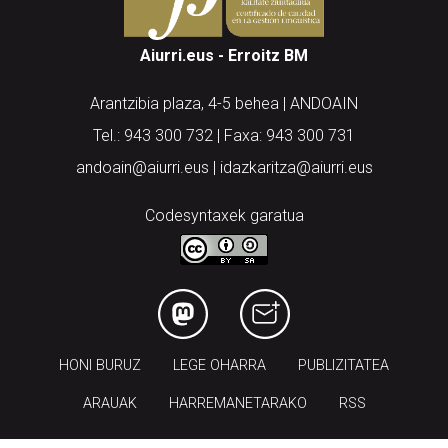
Aiurri.eus - Erroitz BM
Arantzibia plaza, 4-5 behea | ANDOAIN
Tel.: 943 300 732 | Faxa: 943 300 731
andoain@aiurri.eus | idazkaritza@aiurri.eus
Codesyntaxek garatua
HONI BURUZ
LEGE OHARRA
PUBLIZITATEA
ARAUAK
HARREMANETARAKO
RSS