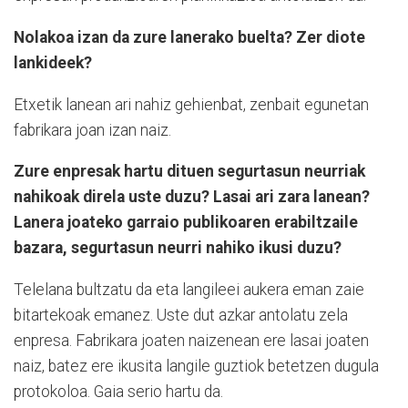
Nolakoa izan da zure lanerako buelta? Zer diote
lankideek?
Etxetik lanean ari nahiz gehienbat, zenbait egunetan
fabrikara joan izan naiz.
Zure enpresak hartu dituen segurtasun neurriak
nahikoak direla uste duzu? Lasai ari zara lanean?
Lanera joateko garraio publikoaren erabiltzaile
bazara, segurtasun neurri nahiko ikusi duzu?
Telelana bultzatu da eta langileei aukera eman zaie
bitartekoak emanez. Uste dut azkar antolatu zela
enpresa. Fabrikara joaten naizenean ere lasai joaten
naiz, batez ere ikusita langile guztiok betetzen dugula
protokoloa. Gaia serio hartu da.