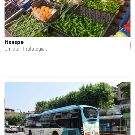
Previous
Next
Itxaspe
Urnieta
- Frutategiak