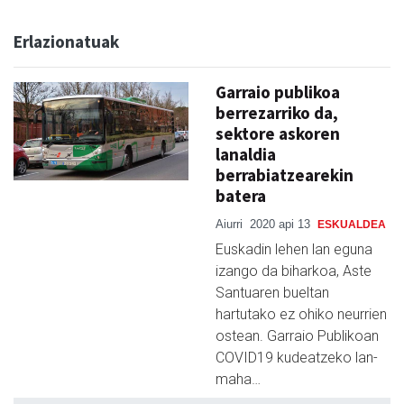
Erlazionatuak
Garraio publikoa
berrezarriko da,
sektore askoren
lanaldia
berrabiatzearekin
batera
Aiurri
2020 api 13
ESKUALDEA
Euskadin lehen lan eguna
izango da biharkoa, Aste
Santuaren bueltan
hartutako ez ohiko neurrien
ostean. Garraio Publikoan
COVID19 kudeatzeko lan-
maha…