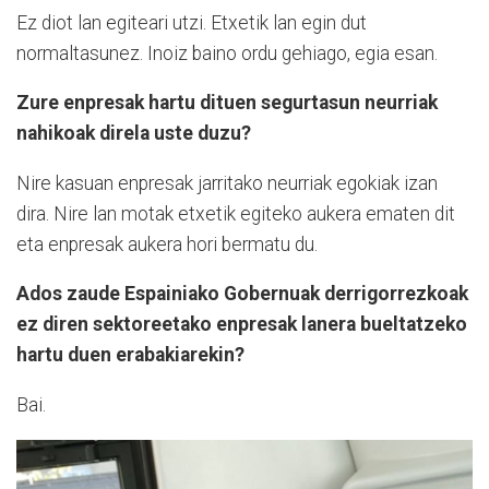
Ez diot lan egiteari utzi. Etxetik lan egin dut
normaltasunez. Inoiz baino ordu gehiago, egia esan.
Zure enpresak hartu dituen segurtasun neurriak
nahikoak direla uste duzu?
Nire kasuan enpresak jarritako neurriak egokiak izan
dira. Nire lan motak etxetik egiteko aukera ematen dit
eta enpresak aukera hori bermatu du.
Ados zaude Espainiako Gobernuak derrigorrezkoak
ez diren sektoreetako enpresak lanera bueltatzeko
hartu duen erabakiarekin?
Bai.