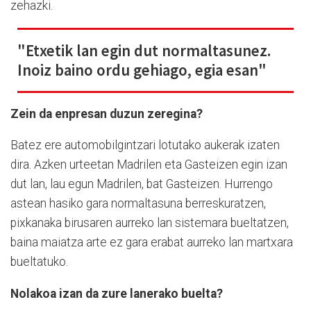
zehazki.
"Etxetik lan egin dut normaltasunez.
Inoiz baino ordu gehiago, egia esan"
Zein da enpresan duzun zeregina?
Batez ere automobilgintzari lotutako aukerak izaten
dira. Azken urteetan Madrilen eta Gasteizen egin izan
dut lan, lau egun Madrilen, bat Gasteizen. Hurrengo
astean hasiko gara normaltasuna berreskuratzen,
pixkanaka birusaren aurreko lan sistemara bueltatzen,
baina maiatza arte ez gara erabat aurreko lan martxara
bueltatuko.
Nolakoa izan da zure lanerako buelta?