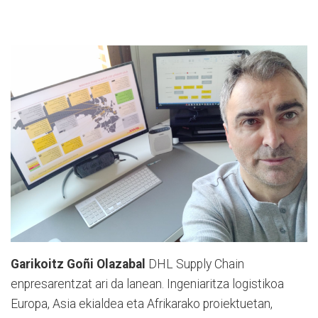
Garikoitz Goñi Olazabal
DHL Supply Chain
enpresarentzat ari da lanean. Ingeniaritza logistikoa
Europa, Asia ekialdea eta Afrikarako proiektuetan,