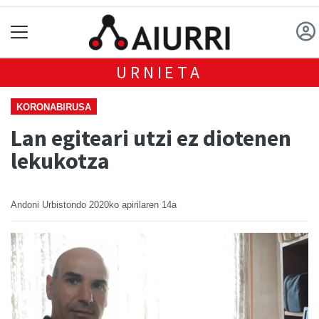
URNIETA
KORONABIRUSA
Lan egiteari utzi ez diotenen
lekukotza
Andoni Urbistondo
2020ko apirilaren 14a