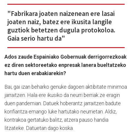
"Fabrikara joaten naizenean ere lasai
joaten naiz, batez ere ikusita langile
guztiok betetzen dugula protokoloa.
Gaia serio hartu da"
Ados zaude Espainiako Gobernuak derrigorrezkoak
ez diren sektoreetako enpresak lanera bueltatzeko
hartu duen erabakiarekin?
Bai, gai izan beharko genuke dagoen aktibitate minimoa
jarraitzen. Hala ere ikusiko da neurri berriak ze eragin
duen pandemian. Datuek hoberantz jarraitzen badute
konfiantza emango luke hartutako neurrietan. Aldiz,
kontrakoa gertatuko balitz, atzera pauso handia
litzateke. Datuetan dago koska.