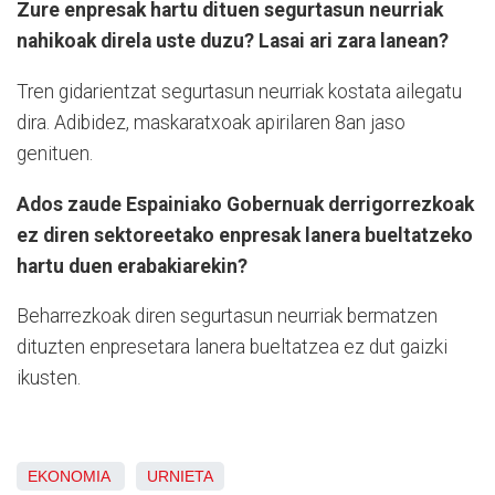
Zure enpresak hartu dituen segurtasun neurriak
nahikoak direla uste duzu? Lasai ari zara lanean?
Tren gidarientzat segurtasun neurriak kostata ailegatu
dira. Adibidez, maskaratxoak apirilaren 8an jaso
genituen.
Ados zaude Espainiako Gobernuak derrigorrezkoak
ez diren sektoreetako enpresak lanera bueltatzeko
hartu duen erabakiarekin?
Beharrezkoak diren segurtasun neurriak bermatzen
dituzten enpresetara lanera bueltatzea ez dut gaizki
ikusten.
EKONOMIA
URNIETA