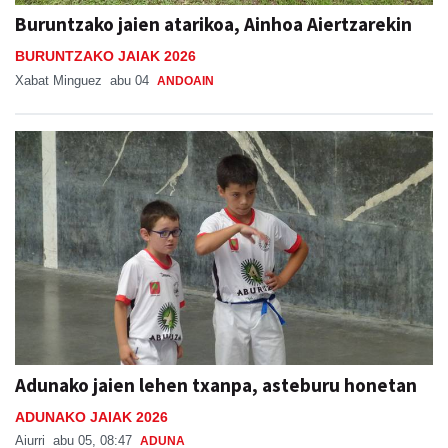
Buruntzako jaien atarikoa, Ainhoa Aiertzarekin
BURUNTZAKO JAIAK 2026
Xabat Minguez
abu 04
ANDOAIN
Adunako jaien lehen txanpa, asteburu honetan
ADUNAKO JAIAK 2026
Aiurri
abu 05, 08:47
ADUNA