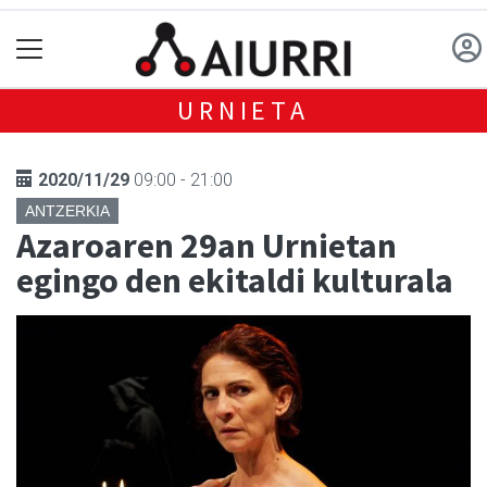
URNIETA
2020/11/29
09:00 - 21:00
ANTZERKIA
Azaroaren 29an Urnietan
egingo den ekitaldi kulturala