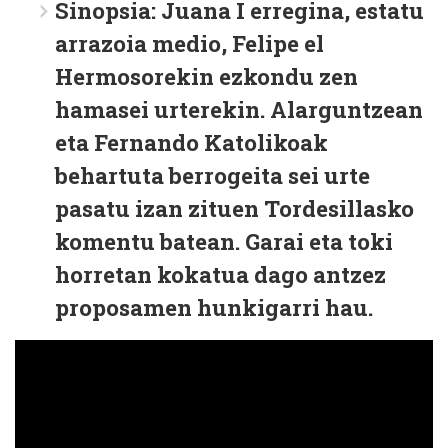
Sinopsia:
Juana I erregina, estatu
arrazoia medio, Felipe el
Hermosorekin ezkondu zen
hamasei urterekin. Alarguntzean
eta Fernando Katolikoak
behartuta berrogeita sei urte
pasatu izan zituen Tordesillasko
komentu batean. Garai eta toki
horretan kokatua dago antzez
proposamen hunkigarri hau.