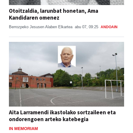
Otoitzaldia, larunbat honetan, Ama
Kandidaren omenez
Berrozpeko Jesusen Alaben Elkartea
abu 07, 09:25
ANDOAIN
Aita Larramendi ikastolako sortzaileen eta
ondorengoen arteko katebegia
IN MEMORIAM