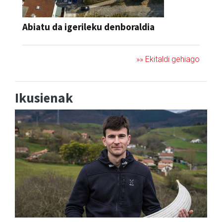
Abiatu da igerileku denboraldia
»» Ekitaldi gehiago
Ikusienak