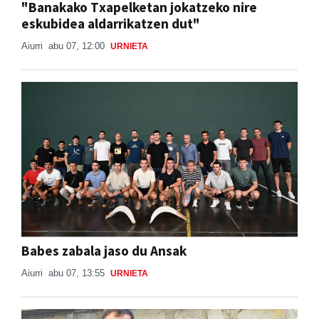
"Banakako Txapelketan jokatzeko nire
eskubidea aldarrikatzen dut"
Aiurri
abu 07, 12:00
URNIETA
Babes zabala jaso du Ansak
Aiurri
abu 07, 13:55
URNIETA