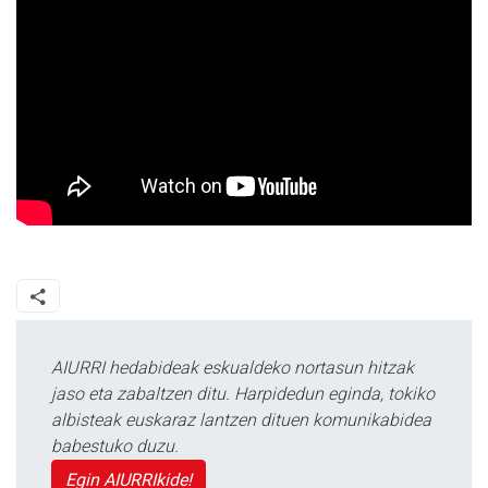
AIURRI hedabideak eskualdeko nortasun hitzak
jaso eta zabaltzen ditu. Harpidedun eginda, tokiko
albisteak euskaraz lantzen dituen komunikabidea
babestuko duzu.
Egin AIURRIkide!