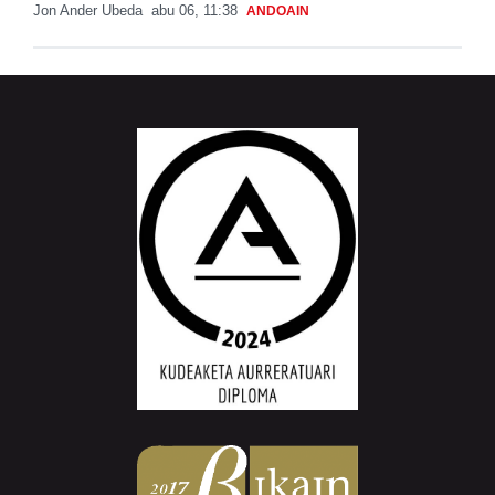
Jon Ander Ubeda
abu 06, 11:38
ANDOAIN