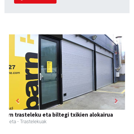
Previous
Next
Guria
Urnieta
- Jatetxeak