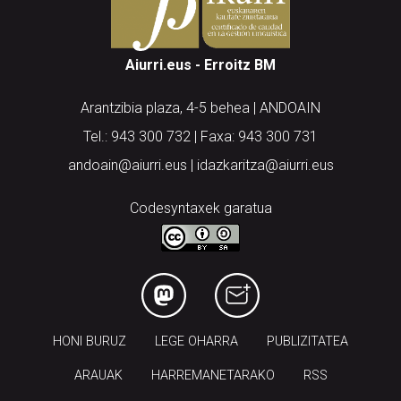
Aiurri.eus - Erroitz BM
Arantzibia plaza, 4-5 behea | ANDOAIN
Tel.: 943 300 732 | Faxa: 943 300 731
andoain@aiurri.eus | idazkaritza@aiurri.eus
Codesyntaxek garatua
HONI BURUZ
LEGE OHARRA
PUBLIZITATEA
ARAUAK
HARREMANETARAKO
RSS