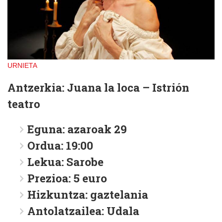
URNIETA
Antzerkia: Juana la loca – Istrión
teatro
Eguna:
azaroak 29
Ordua:
19:00
Lekua:
Sarobe
Prezioa:
5 euro
Hizkuntza:
gaztelania
Antolatzailea:
Udala