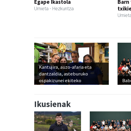
Egape Ikastola
Barn 
txiki
Urnieta
- Hezkuntza
Urniet
Kantujira, auzo-afaria eta
dantzaldia, asteburuko
ospakizunei ekiteko
Babe
Ikusienak