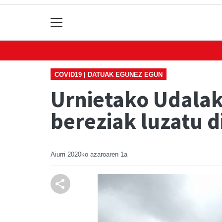
COVID19 | DATUAK EGUNEZ EGUN
Urnietako Udalak 
bereziak luzatu d
Aiurri
2020ko azaroaren 1a