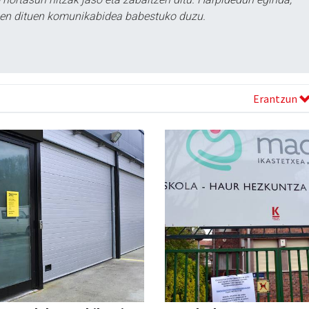
tzen dituen komunikabidea babestuko duzu.
Erantzun