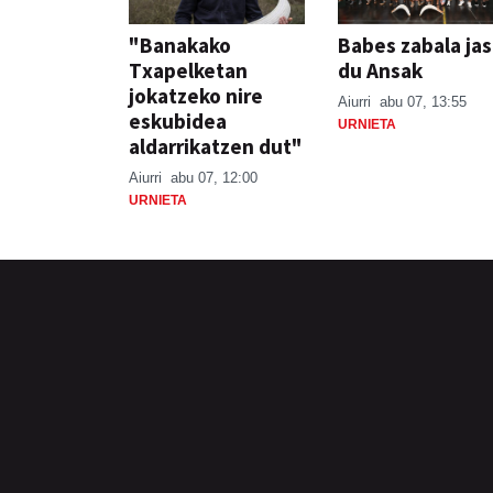
"Banakako
Babes zabala ja
Txapelketan
du Ansak
jokatzeko nire
Aiurri
abu 07, 13:55
eskubidea
URNIETA
aldarrikatzen dut"
Aiurri
abu 07, 12:00
URNIETA