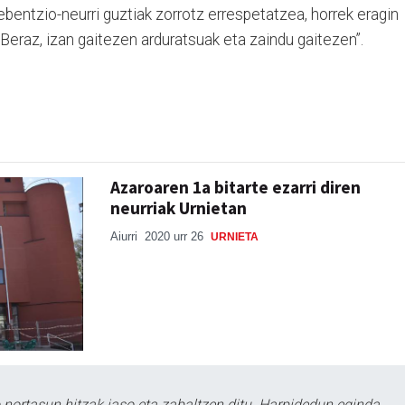
ebentzio-neurri guztiak zorrotz errespetatzea, horrek eragin
Beraz, izan gaitezen arduratsuak eta zaindu gaitezen”.
Azaroaren 1a bitarte ezarri diren
neurriak Urnietan
Aiurri
2020 urr 26
URNIETA
ortasun hitzak jaso eta zabaltzen ditu. Harpidedun eginda,