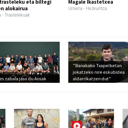
trasteleku eta biltegi
Magale Ikastetxea
en alokairua
Urnieta
- Hezkuntza
a
- Trastelekuak
"Banakako Txapelketan
jokatzeko nire eskubidea
s zabala jaso du Ansak
aldarrikatzen dut"