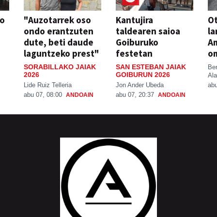
so
"Auzotarrek oso
Kantujira
Ot
ondo erantzuten
taldearen saioa
la
dute, beti daude
Goiburuko
A
laguntzeko prest"
festetan
o
SORABILLAKO JAIAK
SAN ESTEBAN JAIAK
Be
2026
GOIBURUN 2026
Ala
Lide Ruiz Telleria
Jon Ander Ubeda
abu
abu 07, 08:00
abu 07, 20:37
ANDOAIN
ANDOAIN