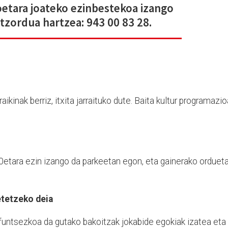
ioetara joateko ezinbestekoa izango
itzordua hartzea: 943 00 83 28.
aikinak berriz, itxita jarraituko dute. Baita kultur programazio
etara ezin izango da parkeetan egon, eta gainerako orduet
etetzeko deia
 funtsezkoa da gutako bakoitzak jokabide egokiak izatea eta