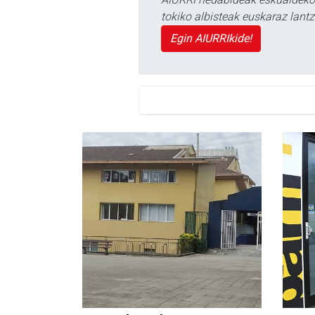
tokiko albisteak euskaraz lan
Egin AIURRIkide!