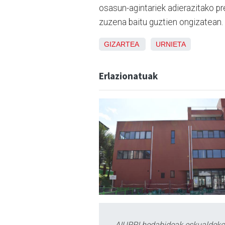
osasun-agintariek adierazitako pr
zuzena baitu guztien ongizatean. 
GIZARTEA
URNIETA
Erlazionatuak
AIURRI hedabideak eskualdeko n