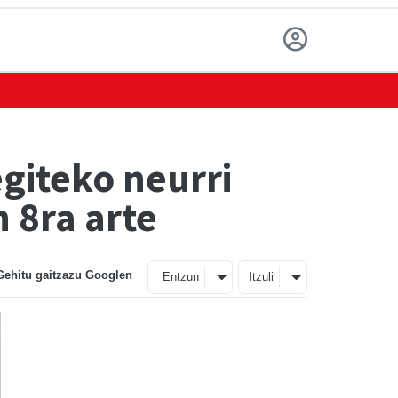
egiteko neurri
 8ra arte
Gehitu gaitzazu Googlen
Entzun
Itzuli