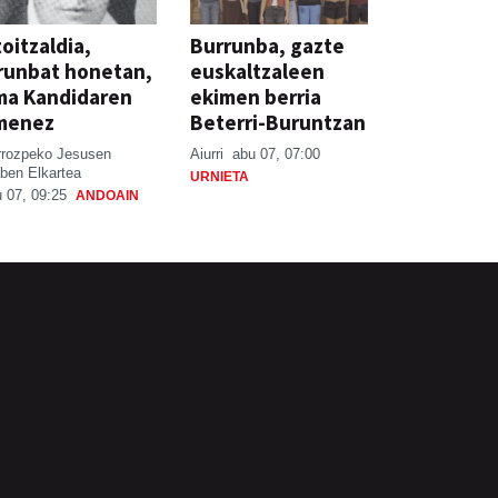
oitzaldia,
Burrunba, gazte
runbat honetan,
euskaltzaleen
ma Kandidaren
ekimen berria
menez
Beterri-Buruntzan
rrozpeko Jesusen
Aiurri
abu 07, 07:00
ben Elkartea
URNIETA
 07, 09:25
ANDOAIN