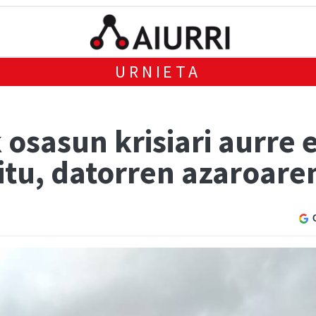
URNIETA
osasun krisiari aurre 
itu, datorren azaroaren