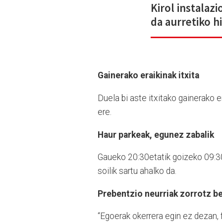
Kirol instalaz
da aurretiko h
Gainerako eraikinak itxita
Duela bi aste itxitako gainerako er
ere.
Haur parkeak, egunez zabalik
Gaueko 20:30etatik goizeko 09:30
soilik sartu ahalko da.
Prebentzio neurriak zorrotz b
“Egoerak okerrera egin ez dezan,