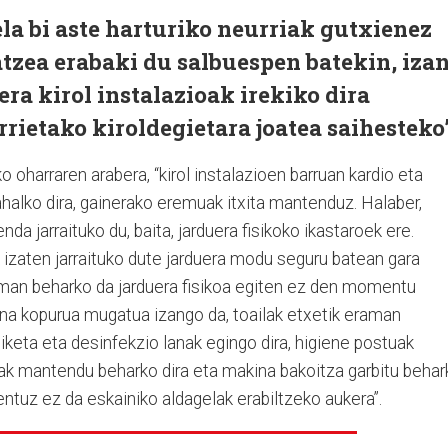
a bi aste harturiko neurriak gutxienez
atzea erabaki du salbuespen batekin, iza
era kirol instalazioak irekiko dira
rietako kiroldegietara joatea saihesteko”
 oharraren arabera, “kirol instalazioen barruan kardio eta
 ahalko dira, gainerako eremuak itxita mantenduz. Halaber,
nda jarraituko du, baita, jarduera fisikoko ikastaroek ere.
 izaten jarraituko dute jarduera modu seguru batean gara
aman beharko da jarduera fisikoa egiten ez den momentu
ona kopurua mugatua izango da, toailak etxetik eraman
biketa eta desinfekzio lanak egingo dira, higiene postuak
iak mantendu beharko dira eta makina bakoitza garbitu behar
ntuz ez da eskainiko aldagelak erabiltzeko aukera”.