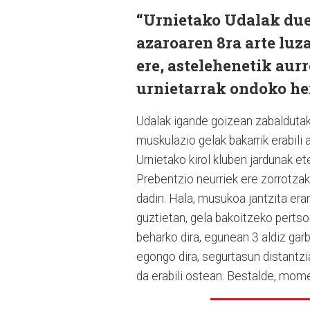
“Urnietako Udalak duel
azaroaren 8ra arte luz
ere, astelehenetik aurr
urnietarrak ondoko her
Udalak igande goizean zabaldutako
muskulazio gelak bakarrik erabili
Urnietako kirol kluben jardunak ete
Prebentzio neurriek ere zorrotzak
dadin. Hala, musukoa jantzita er
guztietan, gela bakoitzeko perts
beharko dira, egunean 3 aldiz gar
egongo dira, segurtasun distantz
da erabili ostean. Bestalde, mome