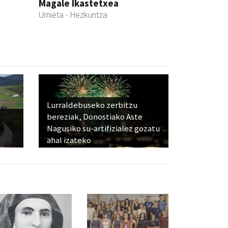
Magale Ikastetxea
Urnieta
- Hezkuntza
Lurraldebuseko zerbitzu
bereziak, Donostiako Aste
Nagusiko su-artifizialez gozatu
ahal izateko