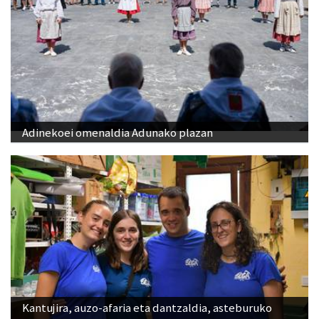
Adinekoei omenaldia Adunako plazan
Kantujira, auzo-afaria eta dantzaldia, asteburuko