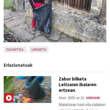
GIZARTEA
URNIETA
Erlazionatuak
Zabor bilketa
Leitzaran ibaiaren
ertzean
Aiurri
2020 urr 12
ANDOAIN
Maiatzean hasi eta irailaren