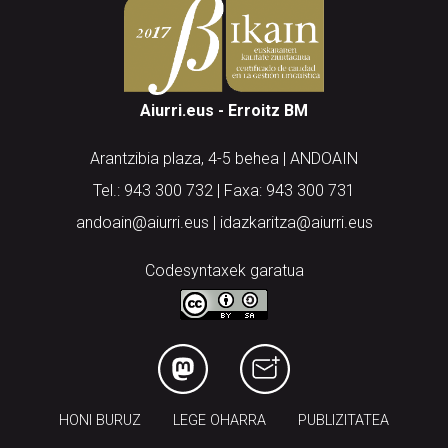
Aiurri.eus - Erroitz BM
Arantzibia plaza, 4-5 behea | ANDOAIN
Tel.: 943 300 732 | Faxa: 943 300 731
andoain@aiurri.eus | idazkaritza@aiurri.eus
Codesyntaxek garatua
HONI BURUZ
LEGE OHARRA
PUBLIZITATEA