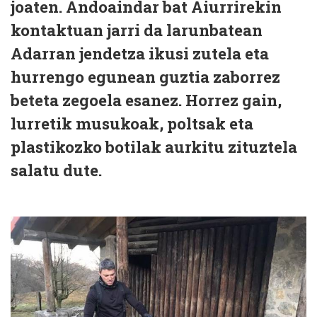
joaten. Andoaindar bat Aiurrirekin
kontaktuan jarri da larunbatean
Adarran jendetza ikusi zutela eta
hurrengo egunean guztia zaborrez
beteta zegoela esanez. Horrez gain,
lurretik musukoak, poltsak eta
plastikozko botilak aurkitu zituztela
salatu dute.