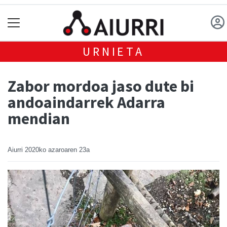
URNIETA
Zabor mordoa jaso dute bi
andoaindarrek Adarra
mendian
Aiurri
2020ko azaroaren 23a