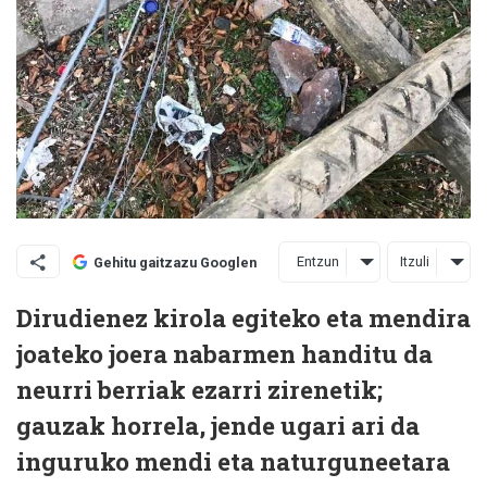
Entzun
Itzuli
Gehitu gaitzazu Googlen
Dirudienez kirola egiteko eta mendira
joateko joera nabarmen handitu da
neurri berriak ezarri zirenetik;
gauzak horrela, jende ugari ari da
inguruko mendi eta naturguneetara