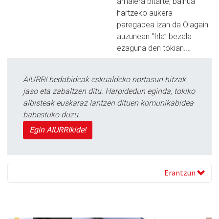
amaiera bitarte, bainua
hartzeko aukera
paregabea izan da Olagain
auzunean “Irla” bezala
ezaguna den tokian.…
AIURRI hedabideak eskualdeko nortasun hitzak
jaso eta zabaltzen ditu. Harpidedun eginda, tokiko
albisteak euskaraz lantzen dituen komunikabidea
babestuko duzu.
Egin AIURRIkide!
Erantzun