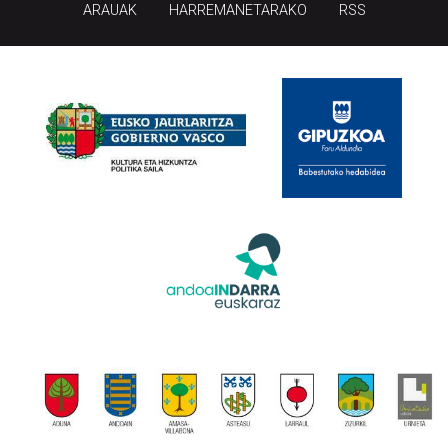
ARAUAK
HARREMANETARAKO
RSS