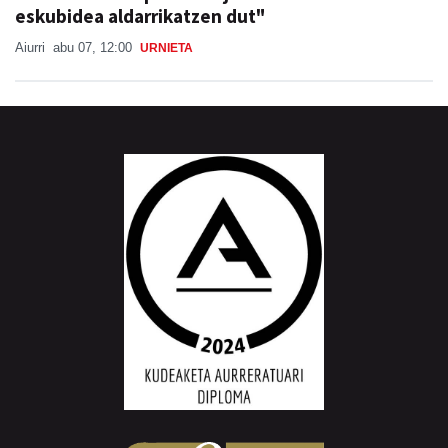
eskubidea aldarrikatzen dut"
Aiurri
abu 07, 12:00
URNIETA