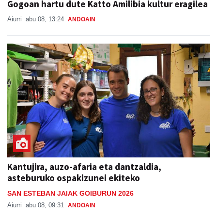
Gogoan hartu dute Katto Amilibia kultur eragilea
Aiurri
abu 08, 13:24
ANDOAIN
Kantujira, auzo-afaria eta dantzaldia,
asteburuko ospakizunei ekiteko
SAN ESTEBAN JAIAK GOIBURUN 2026
Aiurri
abu 08, 09:31
ANDOAIN