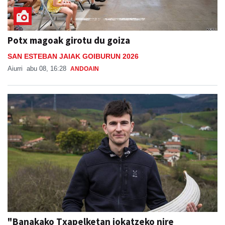
Potx magoak girotu du goiza
SAN ESTEBAN JAIAK GOIBURUN 2026
Aiurri
abu 08, 16:28
ANDOAIN
"Banakako Txapelketan jokatzeko nire