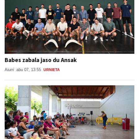
Babes zabala jaso du Ansak
Aiurri
abu 07, 13:55
URNIETA