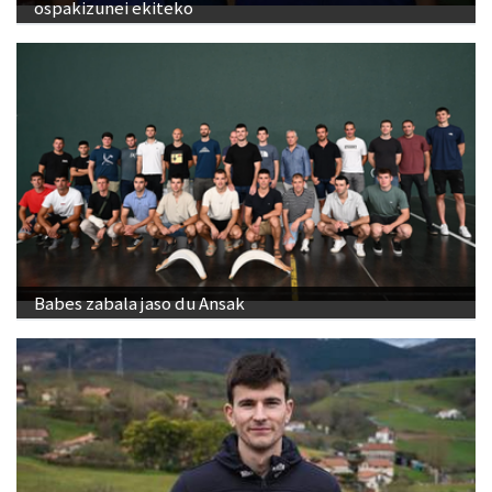
ospakizunei ekiteko
Babes zabala jaso du Ansak