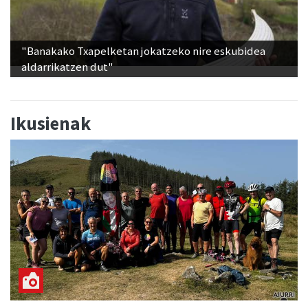
"Banakako Txapelketan jokatzeko nire eskubidea
aldarrikatzen dut"
Ikusienak