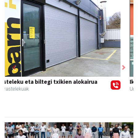
Previous
Next
Ikasmin ikasketa zentroa
Urnieta
- Ikasketa zentroak