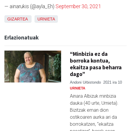
— ainarukis (@ayla_Eh)
September 30, 2021
GIZARTEA
URNIETA
Erlazionatuak
“Minbizia ez da
borroka kontua,
ekaitza pasa beharra
dago”
Andoni Urbistondo
2021 ira 10
URNIETA
Ainara Albizuk minbizia
dauka (40 urte, Urnieta).
Bizitzak eman dion
ostikoaren aurka ari da
borrokatzen, “ekaitza