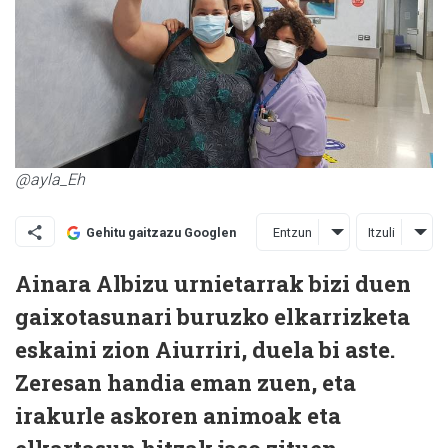
@ayla_Eh
Entzun
Itzuli
Gehitu gaitzazu Googlen
Ainara Albizu urnietarrak bizi duen
gaixotasunari buruzko elkarrizketa
eskaini zion Aiurriri, duela bi aste.
Zeresan handia eman zuen, eta
irakurle askoren animoak eta