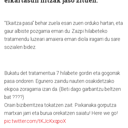
elkartasun hitzak jaso zituen.
“Ekaitza pasa” behar zuela esan zuen orduko hartan, eta
gaur albiste pozgarria eman du: Zazpi hilabeteko
tratamendu luzeari amaiera eman diola iragarri du sare
sozialen bidez.
Bukatu det tratamentua 7 hilabete gordin eta gogorrak
pasa ondoren. Egunero zaindu nauten osakidetzako
ekipoa zoragarria izan da. (Beti dago garbantzu beltzen
bat ????)
Orain biziberritzea tokatzen zait. Pixkanaka gorputza
martxan jarri eta burua orekatzen saiatu! Here we go!
pic.twitter.com/tKJcKxqpoX