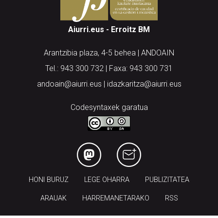
Aiurri.eus - Erroitz BM
Arantzibia plaza, 4-5 behea | ANDOAIN
Tel.: 943 300 732 | Faxa: 943 300 731
andoain@aiurri.eus | idazkaritza@aiurri.eus
Codesyntaxek garatua
HONI BURUZ
LEGE OHARRA
PUBLIZITATEA
ARAUAK
HARREMANETARAKO
RSS