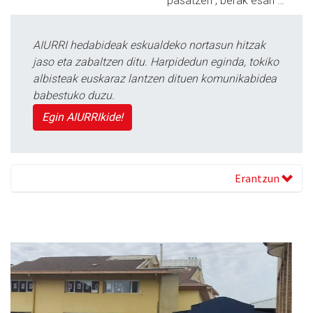
pasatzen”, berak esan …
AIURRI hedabideak eskualdeko nortasun hitzak
jaso eta zabaltzen ditu. Harpidedun eginda, tokiko
albisteak euskaraz lantzen dituen komunikabidea
babestuko duzu.
Egin AIURRIkide!
Erantzun