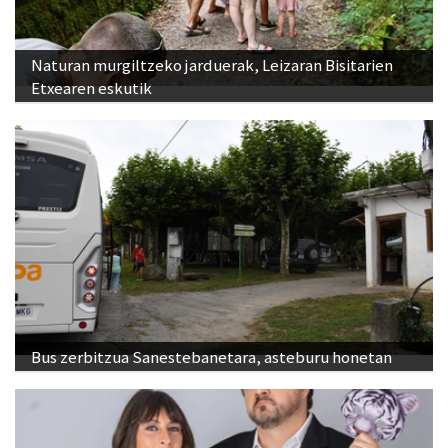
Naturan murgiltzeko jarduerak, Leizaran Bisitarien
Etxearen eskutik
Bus zerbitzua Sanestebanetara, asteburu honetan