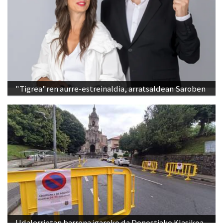
"Tigrea"ren aurre-estreinaldia, arratsaldean Saroben
Udalerrietan barrena igaroko da Donostiako Klasikoa