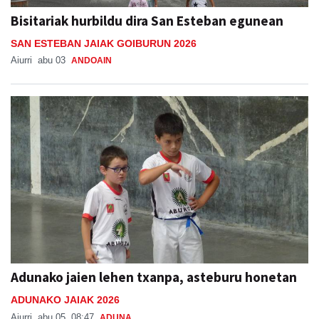
Bisitariak hurbildu dira San Esteban egunean
SAN ESTEBAN JAIAK GOIBURUN 2026
Aiurri
abu 03
ANDOAIN
Adunako jaien lehen txanpa, asteburu honetan
ADUNAKO JAIAK 2026
Aiurri
abu 05, 08:47
ADUNA