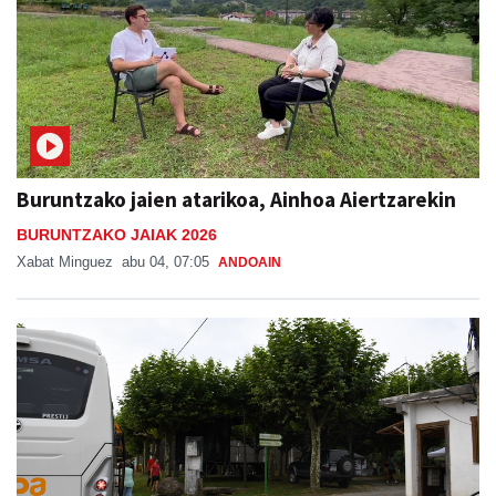
Buruntzako jaien atarikoa, Ainhoa Aiertzarekin
BURUNTZAKO JAIAK 2026
Xabat Minguez
abu 04, 07:05
ANDOAIN