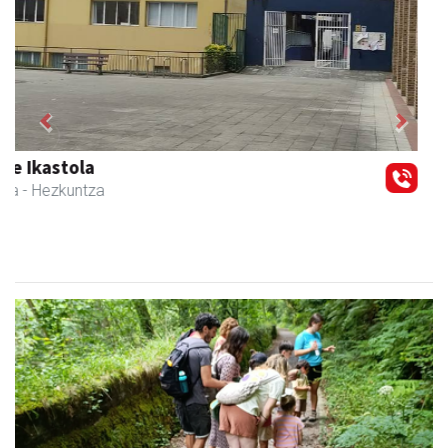
Previous
Next
Magale Ikastetxea
Urnieta
- Hezkuntza