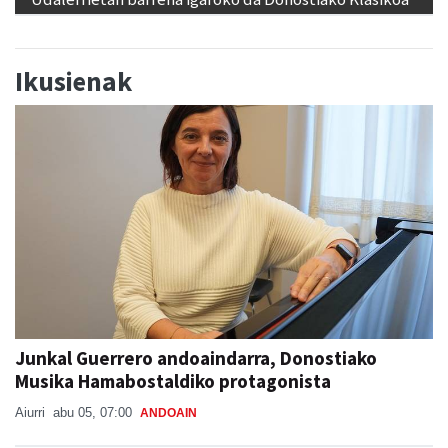
Ikusienak
Junkal Guerrero andoaindarra, Donostiako
Musika Hamabostaldiko protagonista
Aiurri
abu 05, 07:00
ANDOAIN