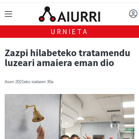
URNIETA
Zazpi hilabeteko tratamendu
luzeari amaiera eman dio
Aiurri
2021eko irailaren 30a