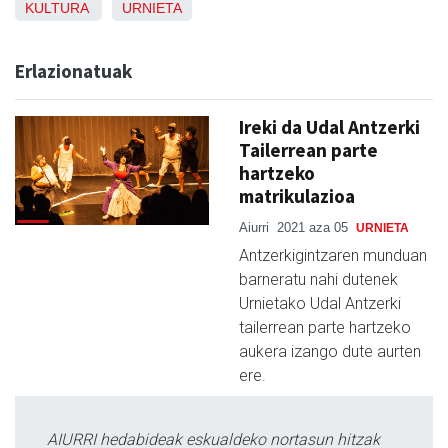
KULTURA
URNIETA
Erlazionatuak
Ireki da Udal Antzerki
Tailerrean parte
hartzeko
matrikulazioa
Aiurri
2021 aza 05
URNIETA
Antzerkigintzaren munduan
barneratu nahi dutenek
Urnietako Udal Antzerki
tailerrean parte hartzeko
aukera izango dute aurten
ere.
AIURRI hedabideak eskualdeko nortasun hitzak