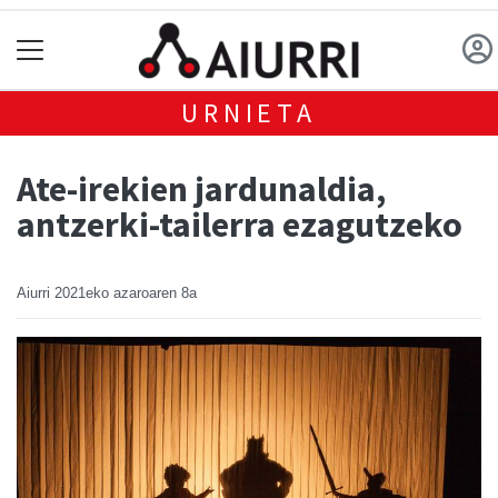
URNIETA
Ate-irekien jardunaldia,
antzerki-tailerra ezagutzeko
Aiurri
2021eko azaroaren 8a