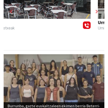
Previous
Next
Urnietako Udala
Urnieta
- Udaletxeak
Burrunba, gazte euskaltzaleen ekimen berria Beterri-