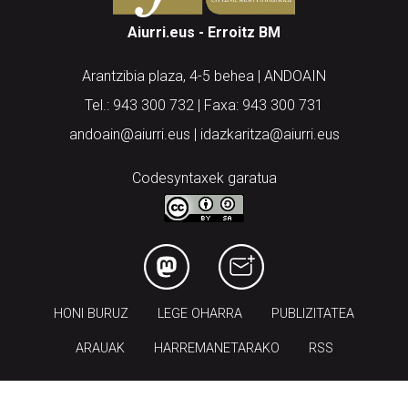
Aiurri.eus - Erroitz BM
Arantzibia plaza, 4-5 behea | ANDOAIN
Tel.: 943 300 732 | Faxa: 943 300 731
andoain@aiurri.eus | idazkaritza@aiurri.eus
Codesyntaxek garatua
HONI BURUZ
LEGE OHARRA
PUBLIZITATEA
ARAUAK
HARREMANETARAKO
RSS