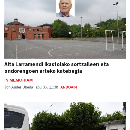
Aita Larramendi ikastolako sortzaileen eta
ondorengoen arteko katebegia
IN MEMORIAM
Jon Ander Ubeda
abu 06, 11:38
ANDOAIN