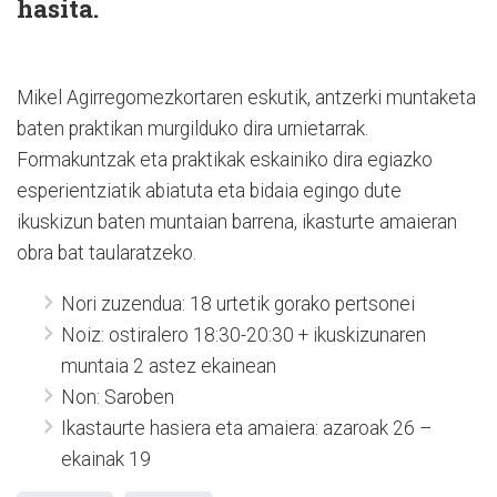
hasita.
Mikel Agirregomezkortaren eskutik, antzerki muntaketa
baten praktikan murgilduko dira urnietarrak.
Formakuntzak eta praktikak eskainiko dira egiazko
esperientziatik abiatuta eta bidaia egingo dute
ikuskizun baten muntaian barrena, ikasturte amaieran
obra bat taularatzeko.
Nori zuzendua: 18 urtetik gorako pertsonei
Noiz: ostiralero 18:30-20:30 + ikuskizunaren
muntaia 2 astez ekainean
Non: Saroben
Ikastaurte hasiera eta amaiera: azaroak 26 –
ekainak 19