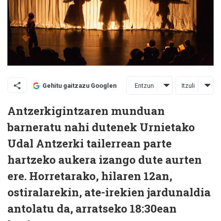
Entzun
Itzuli
Gehitu gaitzazu Googlen
Antzerkigintzaren munduan
barneratu nahi dutenek Urnietako
Udal Antzerki tailerrean parte
hartzeko aukera izango dute aurten
ere. Horretarako, hilaren 12an,
ostiralarekin, ate-irekien jardunaldia
antolatu da, arratseko 18:30ean