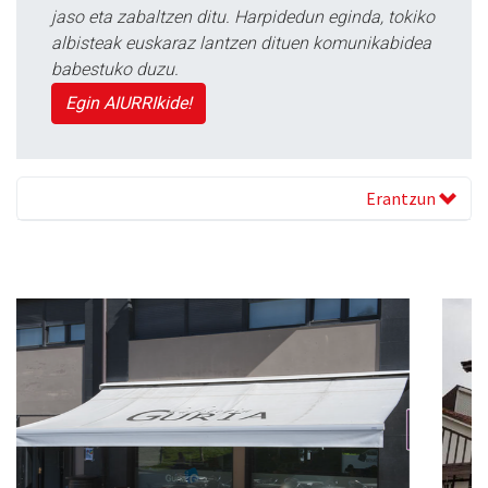
jaso eta zabaltzen ditu. Harpidedun eginda, tokiko
albisteak euskaraz lantzen dituen komunikabidea
babestuko duzu.
Egin AIURRIkide!
Erantzun