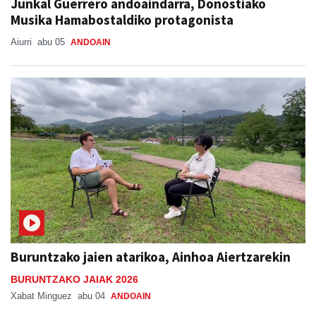
Junkal Guerrero andoaindarra, Donostiako
Musika Hamabostaldiko protagonista
Aiurri
abu 05
ANDOAIN
Buruntzako jaien atarikoa, Ainhoa Aiertzarekin
BURUNTZAKO JAIAK 2026
Xabat Minguez
abu 04
ANDOAIN