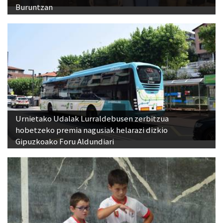
Buruntzan
Urnietako Udalak Lurraldebusen zerbitzua
hobetzeko premia nagusiak helarazi dizkio
Gipuzkoako Foru Aldundiari