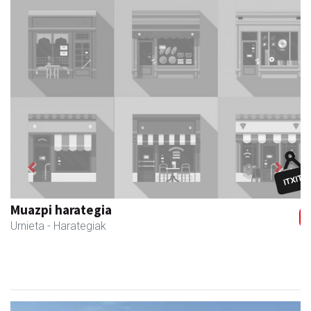
Previous
Next
Muazpi harategia
Urnieta
- Harategiak