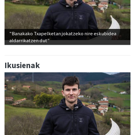
"Banakako Txapelketan jokatzeko nire eskubidea
aldarrikatzen dut"
Ikusienak