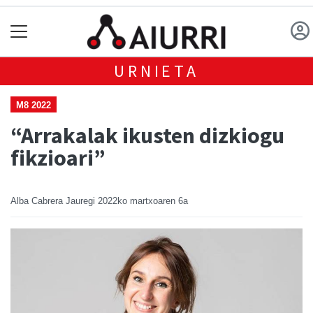
URNIETA
M8 2022
“Arrakalak ikusten dizkiogu
fikzioari”
Alba Cabrera Jauregi
2022ko martxoaren 6a