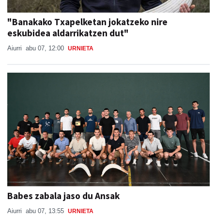
"Banakako Txapelketan jokatzeko nire
eskubidea aldarrikatzen dut"
Aiurri
abu 07, 12:00
URNIETA
Babes zabala jaso du Ansak
Aiurri
abu 07, 13:55
URNIETA