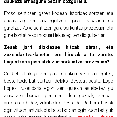
daukazu arnasgune bezain bozgorailu.
Eroso sentitzen garen kodean, istorioak sortzen eta
dudak argitzen ahalegintzen garen espazioa da
guretzat. Aske sentitzen gara sorkuntza-prozesuan eta
gure kontatzeko moduari lekua egiten diogu bertan.
Zeuek jarri dizkiezue hitzak obrari, eta
zuzendaritza-lanetan ere hirurak aritu zarete.
Laguntzarik jaso al duzue sorkuntza-prozesuan?
Gu beti ahalegintzen gara emakumeekin lan egiten,
beste kode bat sortzen delako. Besteak beste, Espe
Lopez zuzendaria egon zen gurekin astebetez gu
zirikatzen buruan genituen idea guztiak, zenbait
ariketaren bidez, zukutzeko. Bestalde, Barbara Rasok
egin zituen jantziak eta bete-betean egin zuen bat guk