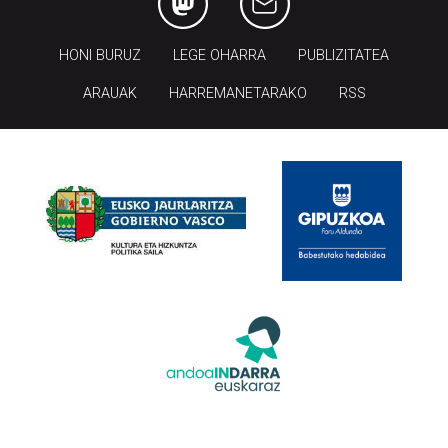
HONI BURUZ
LEGE OHARRA
PUBLIZITATEA
ARAUAK
HARREMANETARAKO
RSS