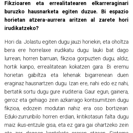
Fikzioaren eta errealitatearen elkarreraginari
buruzko hausnarketa egiten duzue. Bi espazio
horietan atzera-aurrera aritzen al zarete hori
irudikatzeko?
Hori da. Jolastu egiten dugu jauzi horiekin, eta oholtza
bera ere horrelaxe irudikatu dugu: lauki bat dago
lurrean; horren barruan, fikzioa gorpuzten dugu; aldiz,
hortik kanpo, errealitatean kokatzen gara. Bi eremu
horietan gabiltza eta lehenak bigarrenean duen
eraginaz hausnartzen dugu. Izan ere, nahi edo ez nahi,
bertatik sortu dugu gure iruditeria. Gaur egun, gainera,
geroz eta gehiago zein azkarrago kontsumitzen dugu
fikzioa, edozein modutan nahiz era oso bortizean.
Eduki-zurrunbilo horren erdian, kritikotasun falta dugu
maiz ikus-entzule gisa, eta ez gara gai ohartzeko zein