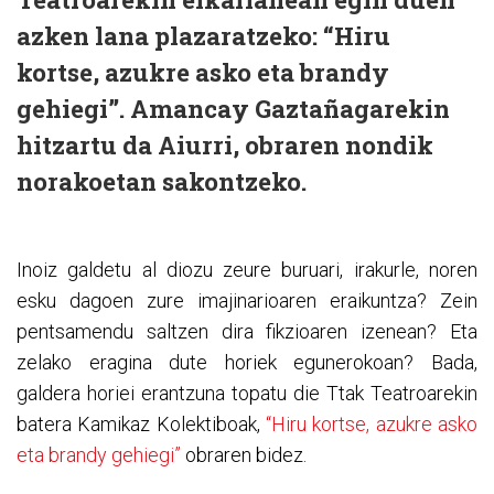
azken lana plazaratzeko: “Hiru
kortse, azukre asko eta brandy
gehiegi”. Amancay Gaztañagarekin
hitzartu da Aiurri, obraren nondik
norakoetan sakontzeko.
Inoiz galdetu al diozu zeure buruari, irakurle, noren
esku dagoen zure imajinarioaren eraikuntza? Zein
pentsamendu saltzen dira fikzioaren izenean? Eta
zelako eragina dute horiek egunerokoan? Bada,
galdera horiei erantzuna topatu die Ttak Teatroarekin
batera Kamikaz Kolektiboak,
“Hiru kortse, azukre asko
eta brandy gehiegi”
obraren bidez.