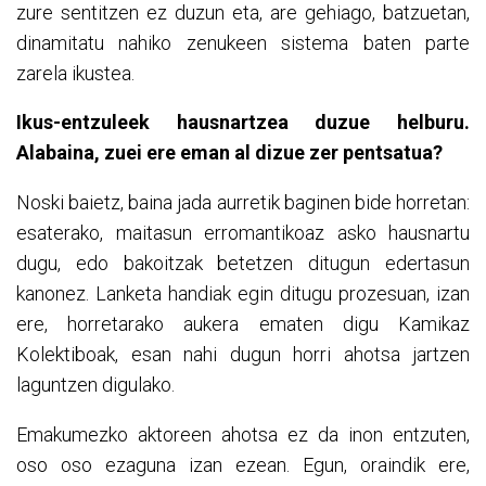
zure sentitzen ez duzun eta, are gehiago, batzuetan,
dinamitatu nahiko zenukeen sistema baten parte
zarela ikustea.
Ikus-entzuleek hausnartzea duzue helburu.
Alabaina, zuei ere eman al dizue zer pentsatua?
Noski baietz, baina jada aurretik baginen bide horretan:
esaterako, maitasun erromantikoaz asko hausnartu
dugu, edo bakoitzak betetzen ditugun edertasun
kanonez. Lanketa handiak egin ditugu prozesuan, izan
ere, horretarako aukera ematen digu Kamikaz
Kolektiboak, esan nahi dugun horri ahotsa jartzen
laguntzen digulako.
Emakumezko aktoreen ahotsa ez da inon entzuten,
oso oso ezaguna izan ezean. Egun, oraindik ere,