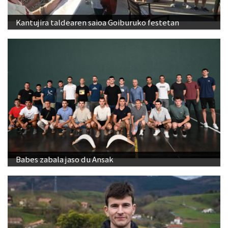
Kantujira taldearen saioa Goiburuko festetan
Babes zabala jaso du Ansak