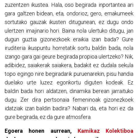
zuzentzen ikustea. Hala, oso begirada inportantea ari
gara galtzen bidean, eta, ondorioz, gero, emakumeek
sortutako gauzak ikusten ditugunean, ez dugu ondo
ulertzen imajinario hori. Baina nola ulertuko ditugu, jan
dugun guztia gizonezkoek eraikia izan bada? Gure
iruditeria ikuspuntu horretatik sortu baldin bada, nola
izango gara gai geure begirada propioa ulertzeko? Nik,
adibidez, saiakerak saiakera, badakit ez dudala sekula
topo egingo nire begiradarik puruenarekin, pisu handia
duelako urte luzez egonkortu diguten kodeak. Ez
baldin bada hori aldatzen, dinamika berean jarraituko
dugu. Zer dira pertsonaia femeninoak gizonezkoek
idatziak izan baldin badira? Nabari da, eta hori ez da
gure begirada, ez da gure atmosfera.
Egoera honen aurrean,
Kamikaz Kolektiboa