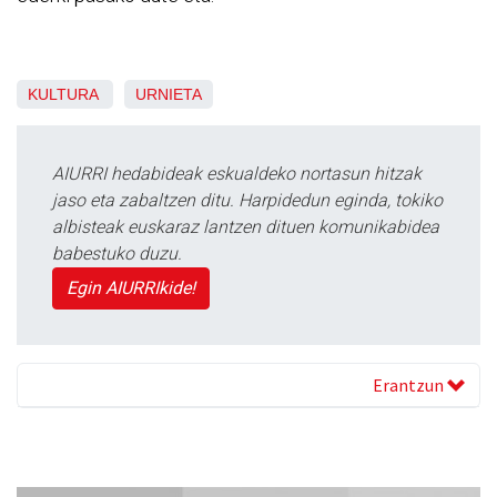
KULTURA
URNIETA
AIURRI hedabideak eskualdeko nortasun hitzak
jaso eta zabaltzen ditu. Harpidedun eginda, tokiko
albisteak euskaraz lantzen dituen komunikabidea
babestuko duzu.
Egin AIURRIkide!
Erantzun