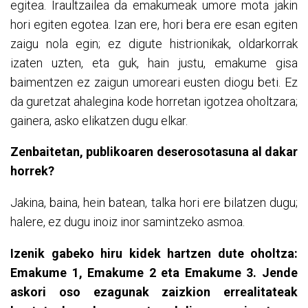
egitea. Iraultzailea da emakumeak umore mota jakin
hori egiten egotea. Izan ere, hori bera ere esan egiten
zaigu nola egin; ez digute histrionikak, oldarkorrak
izaten uzten, eta guk, hain justu, emakume gisa
baimentzen ez zaigun umoreari eusten diogu beti. Ez
da guretzat ahalegina kode horretan igotzea oholtzara;
gainera, asko elikatzen dugu elkar.
Zenbaitetan, publikoaren deserosotasuna al dakar
horrek?
Jakina, baina, hein batean, talka hori ere bilatzen dugu;
halere, ez dugu inoiz inor samintzeko asmoa.
Izenik gabeko hiru kidek hartzen dute oholtza:
Emakume 1, Emakume 2 eta Emakume 3. Jende
askori oso ezagunak zaizkion errealitateak