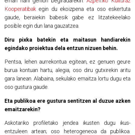
eman nahi genion begiradarekin.
Azpeitiko Kulturaz
Kooperatibak
egin du ekoizpena eta oso eskertuta
gaude, beraiekin babesik gabe ez litzatekeelako
posible egin dun lana gauzatzea.
Diru pixka batekin eta maitasun handiarekin
egindako proiektua dela entzun nizuen behin.
Pentsa, lehen aurrekontua egitean, ez genuen geure
burua kontuan hartu, alegia, oso diru gutxirekin aritu
gara lanean. Alabaina, sekulako emaitza lortu dugu eta
oso gustura gaude.
Eta publikoa ere gustura sentitzen al duzue azken
emaitzarekin?
Askotariko profiletako jendea ikusten dugu ikus-
entzuleen artean; oso heterogeneoa da publikoa.