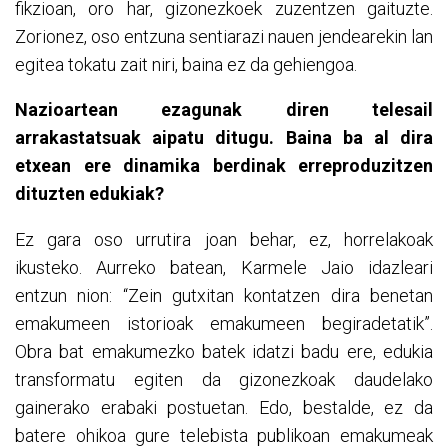
fikzioan, oro har, gizonezkoek zuzentzen gaituzte.
Zorionez, oso entzuna sentiarazi nauen jendearekin lan
egitea tokatu zait niri, baina ez da gehiengoa.
Nazioartean ezagunak diren telesail
arrakastatsuak aipatu ditugu. Baina ba al dira
etxean ere dinamika berdinak erreproduzitzen
dituzten edukiak?
Ez gara oso urrutira joan behar, ez, horrelakoak
ikusteko. Aurreko batean, Karmele Jaio idazleari
entzun nion: “Zein gutxitan kontatzen dira benetan
emakumeen istorioak emakumeen begiradetatik”.
Obra bat emakumezko batek idatzi badu ere, edukia
transformatu egiten da gizonezkoak daudelako
gainerako erabaki postuetan. Edo, bestalde, ez da
batere ohikoa gure telebista publikoan emakumeak