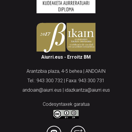
Aiurri.eus - Erroitz BM
Arantzibia plaza, 4-5 behea | ANDOAIN
Tel.: 943 300 732 | Faxa: 943 300 731
andoain@aiurri.eus | idazkaritza@aiurri.eus
Codesyntaxek garatua