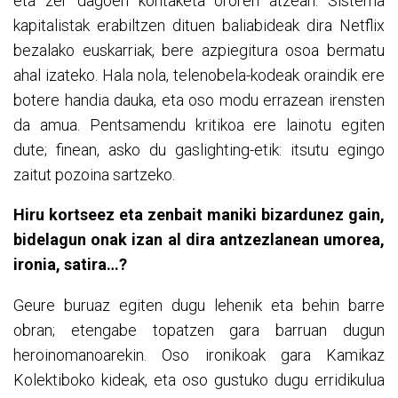
eta zer dagoen kontaketa ororen atzean. Sistema
kapitalistak erabiltzen dituen baliabideak dira Netflix
bezalako euskarriak, bere azpiegitura osoa bermatu
ahal izateko. Hala nola, telenobela-kodeak oraindik ere
botere handia dauka, eta oso modu errazean irensten
da amua. Pentsamendu kritikoa ere lainotu egiten
dute; finean, asko du gaslighting-etik: itsutu egingo
zaitut pozoina sartzeko.
Hiru kortseez eta zenbait maniki bizardunez gain,
bidelagun onak izan al dira antzezlanean umorea,
ironia, satira…?
Geure buruaz egiten dugu lehenik eta behin barre
obran; etengabe topatzen gara barruan dugun
heroinomanoarekin. Oso ironikoak gara Kamikaz
Kolektiboko kideak, eta oso gustuko dugu erridikulua