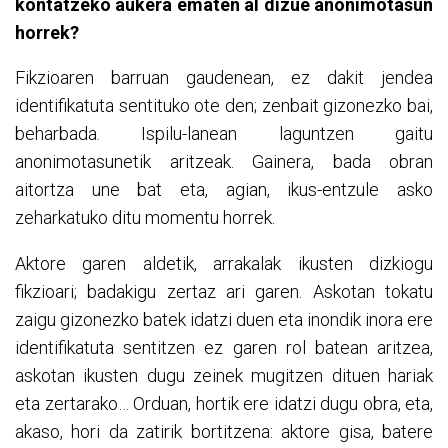
kontatzeko aukera ematen al dizue anonimotasun
horrek?
Fikzioaren barruan gaudenean, ez dakit jendea
identifikatuta sentituko ote den; zenbait gizonezko bai,
beharbada. Ispilu-lanean laguntzen gaitu
anonimotasunetik aritzeak. Gainera, bada obran
aitortza une bat eta, agian, ikus-entzule asko
zeharkatuko ditu momentu horrek.
Aktore garen aldetik, arrakalak ikusten dizkiogu
fikzioari; badakigu zertaz ari garen. Askotan tokatu
zaigu gizonezko batek idatzi duen eta inondik inora ere
identifikatuta sentitzen ez garen rol batean aritzea,
askotan ikusten dugu zeinek mugitzen dituen hariak
eta zertarako… Orduan, hortik ere idatzi dugu obra, eta,
akaso, hori da zatirik bortitzena: aktore gisa, batere