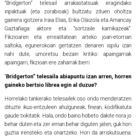
Bridgerton” telesail arrakastatsuak eragindako
“
inpaktuak (eta zorabioak) bultzatu zituen oholtza
gainera igotzera Iraia Elias, Erika Olaizola eta Amancay
Gaztañaga aktore eta "sortzaile kamikazeak".
Fikzioaren eta errealitatean arteko joan-etorrian
saltoka, egunerokoan gertatzen denaren ispilu izan
nahi dute, umoretsu bezain kritiko: apaingarriak
apaingarri, fikzioan ere zaharrak berri.
Bridgerton” telesaila abiapuntu izan arren, horren
“
gaineko bertsio librea egin al duzue?
Horrelako tankerako telesailek oso ondo menderatzen
dituzte ikus-entzuleen ahulguneak; finean, kodifikatuta
gaude txikitatik. Hala, ondo baino hobeto dakite nora jo
behar duten eta zer eman behar diguten jaten, guk hori
guztia irensteko eta onartzeko. Hori da arriskutsuena: