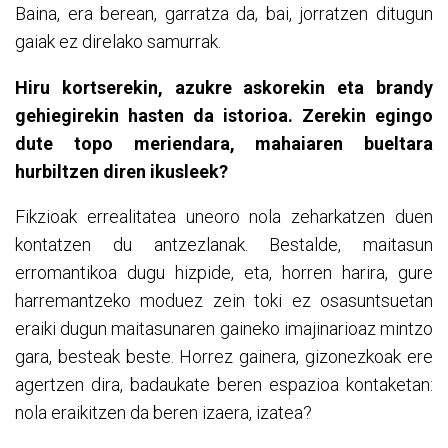
Baina, era berean, garratza da, bai, jorratzen ditugun
gaiak ez direlako samurrak.
Hiru kortserekin, azukre askorekin eta brandy
gehiegirekin hasten da istorioa. Zerekin egingo
dute topo meriendara, mahaiaren bueltara
hurbiltzen diren ikusleek?
Fikzioak errealitatea uneoro nola zeharkatzen duen
kontatzen du antzezlanak. Bestalde, maitasun
erromantikoa dugu hizpide, eta, horren harira, gure
harremantzeko moduez zein toki ez osasuntsuetan
eraiki dugun maitasunaren gaineko imajinarioaz mintzo
gara, besteak beste. Horrez gainera, gizonezkoak ere
agertzen dira, badaukate beren espazioa kontaketan:
nola eraikitzen da beren izaera, izatea?