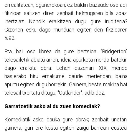
errealitatean, egunerokoan, ez baldin bazaude oso adi,
fikzioan saltzen diren zenbait helmugaren bila zoaz,
inertziaz. Nondik eraikitzen dugu gure iruditeria?
Gizonen esku dago munduan egiten den fikzioaren
%92.
Eta, bai, oso librea da gure bertsioa. “Bridgerton”
telesailetik abiatu arren, ideia-apurketa mordo batekin
dago eraikita obra. Lehen eszenan, XIX. mende
hasierako hiru emakume daude meriendan, baina
apurtu egiten dugu horrekin. Gainera, beste makina bat
telesail txertatu ditugu, "Outlander", adibidez.
Garratzetik asko al du zuen komediak?
Komediatik asko dauka gure obrak; zenbait unetan,
gainera, guri ere kosta egiten zaigu barreari eustea.