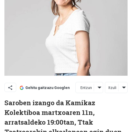
Entzun
Itzuli
Gehitu gaitzazu Googlen
Saroben izango da Kamikaz
Kolektiboa martxoaren 11n,
arratsaldeko 19:00tan, Ttak
Teatroarekin elkarlanean egin duen