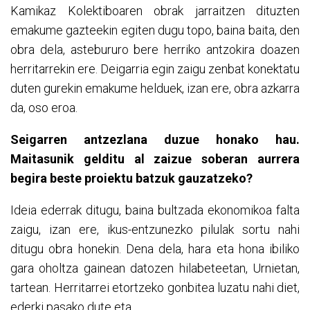
Kamikaz Kolektiboaren obrak jarraitzen dituzten
emakume gazteekin egiten dugu topo, baina baita, den
obra dela, astebururo bere herriko antzokira doazen
herritarrekin ere. Deigarria egin zaigu zenbat konektatu
duten gurekin emakume helduek, izan ere, obra azkarra
da, oso eroa.
Seigarren antzezlana duzue honako hau.
Maitasunik gelditu al zaizue soberan aurrera
begira beste proiektu batzuk gauzatzeko?
Ideia ederrak ditugu, baina bultzada ekonomikoa falta
zaigu, izan ere, ikus-entzunezko pilulak sortu nahi
ditugu obra honekin. Dena dela, hara eta hona ibiliko
gara oholtza gainean datozen hilabeteetan, Urnietan,
tartean. Herritarrei etortzeko gonbitea luzatu nahi diet,
ederki pasako dute eta.