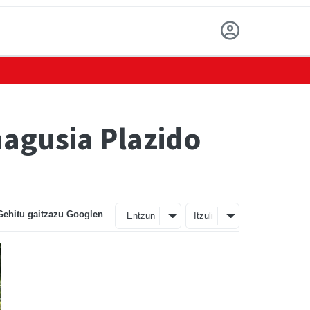
nagusia Plazido
Gehitu gaitzazu Googlen
Entzun
Itzuli