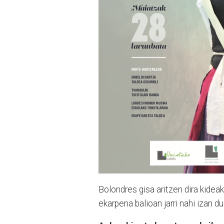
Bolondres gisa aritzen dira kideak,
ekarpena balioan jarri nahi izan d