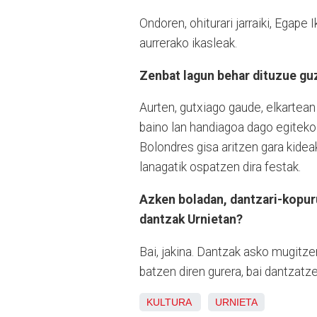
Ondoren, ohiturari jarraiki, Egape
aurrerako ikasleak.
Zenbat lagun behar dituzue gu
Aurten, gutxiago gaude, elkartea
baino lan handiagoa dago egiteko. 
Bolondres gisa aritzen gara kidea
lanagatik ospatzen dira festak.
Azken boladan, dantzari-kopurua
dantzak Urnietan?
Bai, jakina. Dantzak asko mugitzen
batzen diren gurera, bai dantzatze
KULTURA
URNIETA