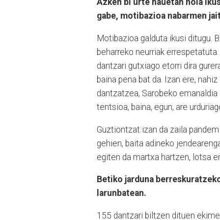
Azken bi urte hauetan nola iku
gabe, motibazioa nabarmen jait
Motibazioa galduta ikusi ditugu. B
beharreko neurriak errespetatuta.
dantzari gutxiago etorri dira gure
baina pena bat da. Izan ere, nahi
dantzatzea, Sarobeko emanaldia eg
tentsioa, baina, egun, are urduriago
Guztiontzat izan da zaila pandemi
gehien, baita adineko jendearengan
egiten da martxa hartzen, lotsa e
Betiko jarduna berreskuratzeko
larunbatean.
155 dantzari biltzen dituen ekimen