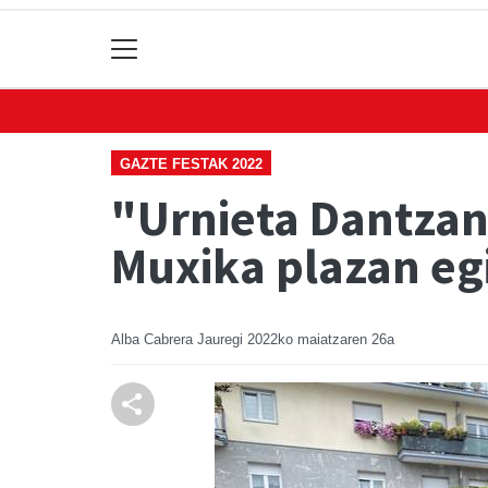
GAZTE FESTAK 2022
"Urnieta Dantzan
Muxika plazan e
Alba Cabrera Jauregi
2022ko maiatzaren 26a