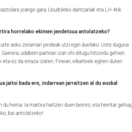
 Ikastolara joango gara, Usurbileko dantzariak eta LH 4tik
ztira horrelako ekimen jendetsua antolatzeko?
n urte asko zeraman jendeak utzi egin duelako. Uste duguna
Gainera, udaberri partean izan ohi ditugu hitzordu gehien.
k eta ez da erraza izaten. Finean, elkarteek egiten duten
 jaitsi bada ere, indarrean jarraitzen al du euskal
 du herria. Ia martxa hartzen duen berriro, eta herritar gehia
ko, bai antolatzeko!