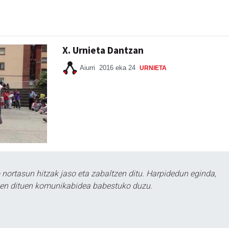
X. Urnieta Dantzan
Aiurri
2016 eka 24
URNIETA
ortasun hitzak jaso eta zabaltzen ditu. Harpidedun eginda,
tzen dituen komunikabidea babestuko duzu.