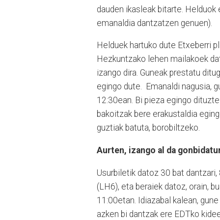
dauden ikasleak bitarte. Helduok e
emanaldia dantzatzen genuen).
Helduek hartuko dute Etxeberri pl
Hezkuntzako lehen mailakoek datza
izango dira. Guneak prestatu ditug
egingo dute.
Emanaldi nagusia, g
12:30ean. Bi pieza egingo dituzte
bakoitzak bere erakustaldia egingo
guztiak batuta, borobiltzeko.
Aurten, izango al da gonbidatu
Usurbiletik datoz 30 bat dantzari,
(LH6), eta beraiek datoz, orain, b
11:00etan. Idiazabal kalean, gune
azken bi dantzak ere EDTko kidee