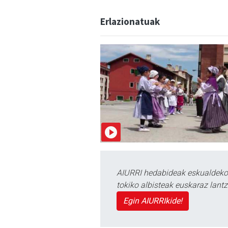
Erlazionatuak
AIURRI hedabideak eskualdeko n
tokiko albisteak euskaraz lan
Egin AIURRIkide!