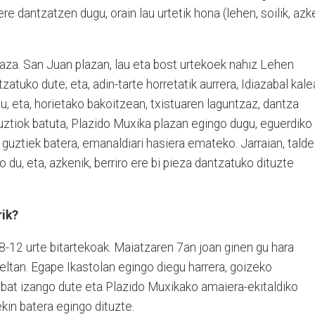
re dantzatzen dugu, orain lau urtetik hona (lehen, soilik, azk
aza. San Juan plazan, lau eta bost urtekoek nahiz Lehen
tuko dute; eta, adin-tarte horretatik aurrera, Idiazabal kal
u, eta, horietako bakoitzean, txistuaren laguntzaz, dantza
uztiok batuta, Plazido Muxika plazan egingo dugu, eguerdiko
 guztiek batera, emanaldiari hasiera emateko. Jarraian, talde
 du, eta, azkenik, berriro ere bi pieza dantzatuko dituzte
rik?
 8-12 urte bitartekoak. Maiatzaren 7an joan ginen gu hara
ueltan. Egape Ikastolan egingo diegu harrera, goizeko
 bat izango dute eta Plazido Muxikako amaiera-ekitaldiko
kin batera egingo dituzte.