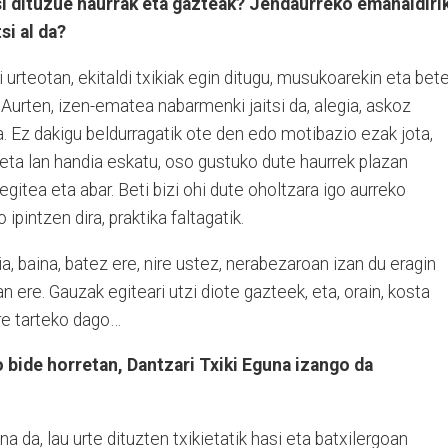
si dituzue haurrak eta gazteak? Jendaurreko emanaldiri
si al da?
i urteotan, ekitaldi txikiak egin ditugu, musukoarekin eta bet
 Aurten, izen-ematea nabarmenki jaitsi da, alegia, askoz
ra. Ez dakigu beldurragatik ote den edo motibazio ezak jota,
z eta lan handia eskatu, oso gustuko dute haurrek plazan
itea eta abar. Beti bizi ohi dute oholtzara igo aurreko
 ipintzen dira, praktika faltagatik.
a, baina, batez ere, nire ustez, nerabezaroan izan du eragin
 ere. Gauzak egiteari utzi diote gazteek, eta, orain, kosta
re tarteko dago…
 bide horretan, Dantzari Txiki Eguna izango da
a da, lau urte dituzten txikietatik hasi eta batxilergoan