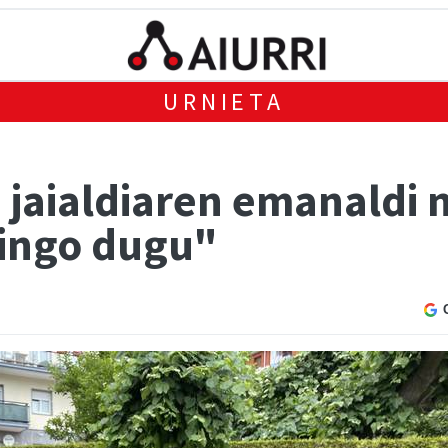
URNIETA
 jaialdiaren emanaldi 
gingo dugu"