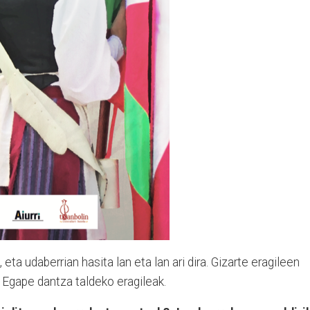
 eta udaberrian hasita lan eta lan ari dira. Gizarte eragileen
u Egape dantza taldeko eragileak.