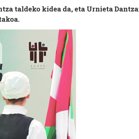
ntza taldeko kidea da, eta Urnieta Dantz
takoa.