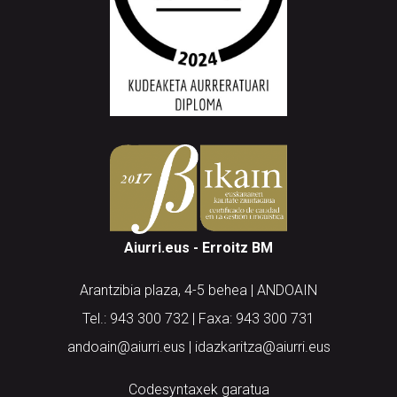
Aiurri.eus - Erroitz BM
Arantzibia plaza, 4-5 behea | ANDOAIN
Tel.: 943 300 732 | Faxa: 943 300 731
andoain@aiurri.eus | idazkaritza@aiurri.eus
Codesyntaxek garatua