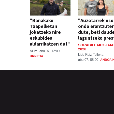
"Banakako
"Auzotarrek oso
Txapelketan
ondo erantzute
jokatzeko nire
dute, beti daud
eskubidea
laguntzeko pres
aldarrikatzen dut"
SORABILLAKO JAIA
2026
Aiurri
abu 07, 12:00
Lide Ruiz Telleria
URNIETA
abu 07, 08:00
ANDOAI