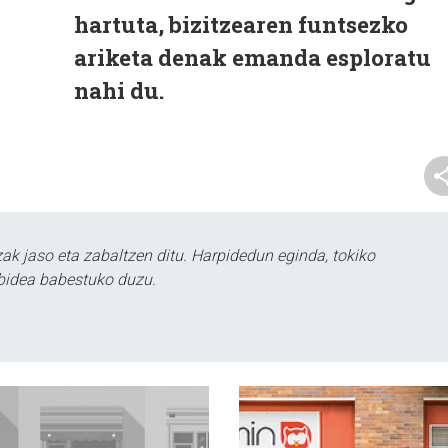
hartuta, bizitzearen funtsezko
ariketa denak emanda esploratu
nahi du.
k jaso eta zabaltzen ditu. Harpidedun eginda, tokiko
bidea babestuko duzu.