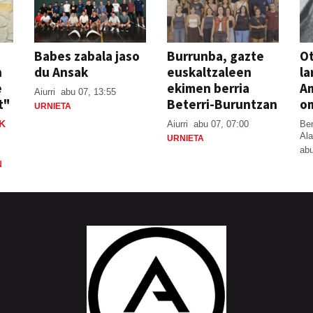
Babes zabala jaso
Burrunba, gazte
Ot
n
du Ansak
euskaltzaleen
la
e
ekimen berria
A
Aiurri
abu 07, 13:55
t"
Beterri-Buruntzan
o
URNIETA
K
Aiurri
abu 07, 07:00
Be
Ala
URNIETA
abu
N