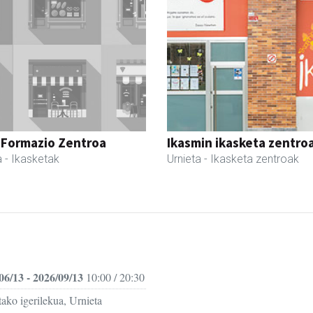
 Formazio Zentroa
Ikasmin ikasketa zentro
a
- Ikasketak
Urnieta
- Ikasketa zentroak
06/13 - 2026/09/13
10:00 / 20:30
ako igerilekua, Urnieta