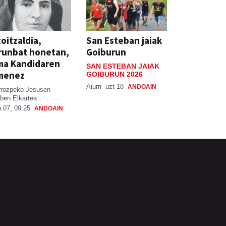
oitzaldia,
San Esteban jaiak
runbat honetan,
Goiburun
ma Kandidaren
SAN ESTEBAN JAIAK
menez
GOIBURUN 2026
Aiurri
uzt 18
ANDOAIN
rrozpeko Jesusen
ben Elkartea
 07, 09:25
ANDOAIN