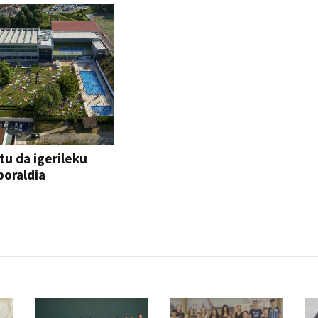
tu da igerileku
oraldia