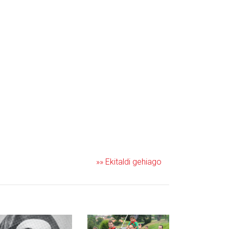
»» Ekitaldi gehiago