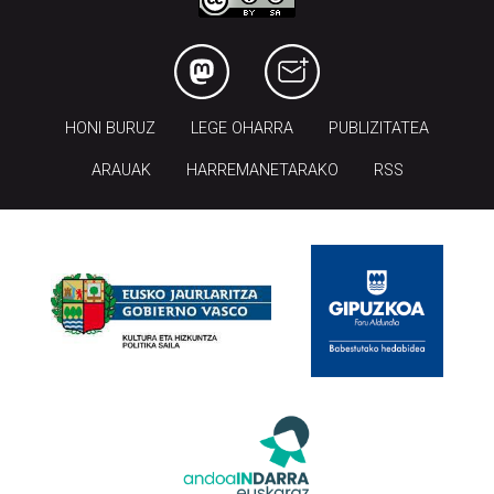
HONI BURUZ
LEGE OHARRA
PUBLIZITATEA
ARAUAK
HARREMANETARAKO
RSS