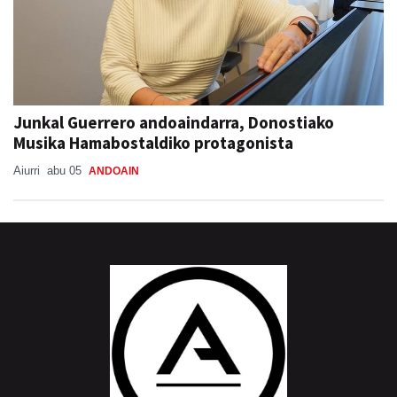
Junkal Guerrero andoaindarra, Donostiako
Musika Hamabostaldiko protagonista
Aiurri
abu 05
ANDOAIN