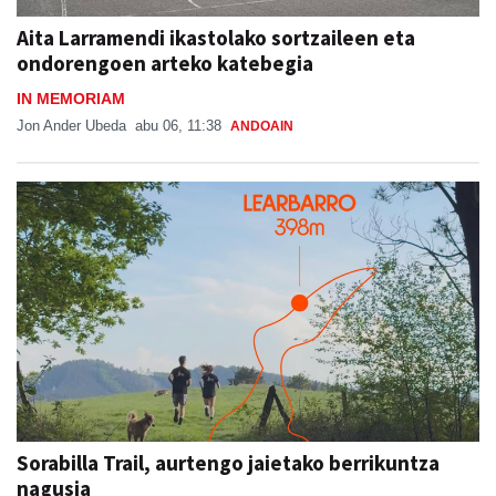
Aita Larramendi ikastolako sortzaileen eta
ondorengoen arteko katebegia
IN MEMORIAM
Jon Ander Ubeda
abu 06, 11:38
ANDOAIN
Sorabilla Trail, aurtengo jaietako berrikuntza
nagusia