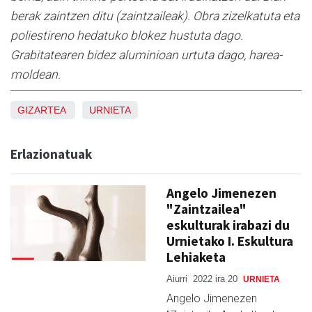
berak zaintzen ditu (zaintzaileak). Obra zizelkatuta eta
poliestireno hedatuko blokez hustuta dago.
Grabitatearen bidez aluminioan urtuta dago, harea-
moldean.
GIZARTEA
URNIETA
Erlazionatuak
Angelo Jimenezen
"Zaintzailea"
eskulturak irabazi du
Urnietako I. Eskultura
Lehiaketa
Aiurri
2022 ira 20
URNIETA
Angelo Jimenezen