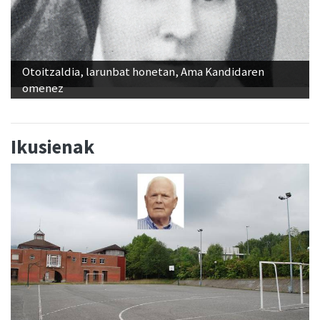
Otoitzaldia, larunbat honetan, Ama Kandidaren
omenez
Ikusienak