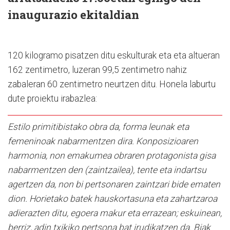
inaugurazio ekitaldian
120 kilogramo pisatzen ditu eskulturak eta eta altueran
162 zentimetro, luzeran 99,5 zentimetro nahiz
zabaleran 60 zentimetro neurtzen ditu. Honela laburtu
dute proiektu irabazlea:
Estilo primitibistako obra da, forma leunak eta
femeninoak nabarmentzen dira. Konposizioaren
harmonia, non emakumea obraren protagonista gisa
nabarmentzen den (zaintzailea), tente eta indartsu
agertzen da, non bi pertsonaren zaintzari bide ematen
dion. Horietako batek hauskortasuna eta zahartzaroa
adierazten ditu, egoera makur eta errazean; eskuinean,
berriz, adin txikiko pertsona bat irudikatzen da. Biak