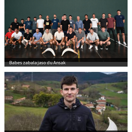
Babes zabala jaso du Ansak