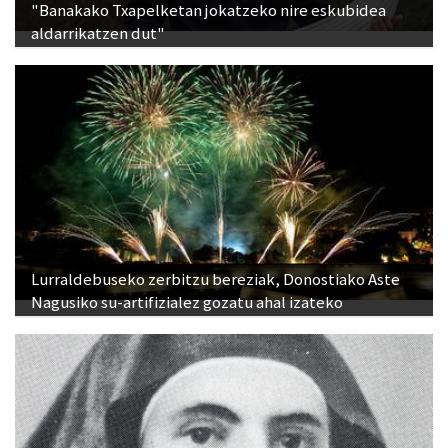
"Banakako Txapelketan jokatzeko nire eskubidea
aldarrikatzen dut"
Lurraldebuseko zerbitzu bereziak, Donostiako Aste
Nagusiko su-artifizialez gozatu ahal izateko