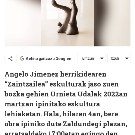
Entzun
Itzuli
Gehitu gaitzazu Googlen
Angelo Jimenez herrikidearen
“Zaintzailea” eskulturak jaso zuen
bozka gehien Urnieta Udalak 2022an
martxan ipinitako eskultura
lehiaketan. Hala, hilaren 4an, bere
obra ipiniko dute Zaldundegi plazan,
arratsaldeko 17:00etan egingo den