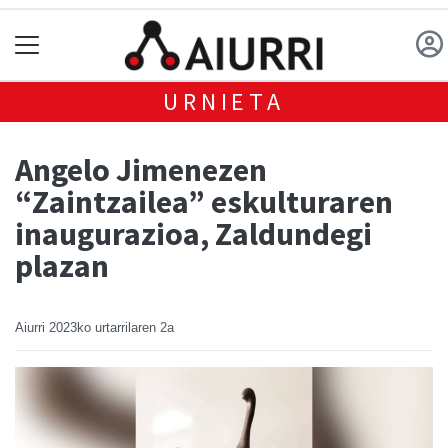
URNIETA
Angelo Jimenezen
“Zaintzailea” eskulturaren
inaugurazioa, Zaldundegi
plazan
Aiurri
2023ko urtarrilaren 2a