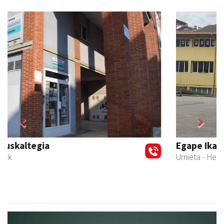
Previous
Next
Egape Ikastola
Urnieta
- Hezkuntza