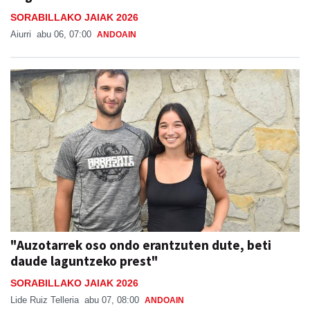
SORABILLAKO JAIAK 2026
Aiurri
abu 06, 07:00
ANDOAIN
"Auzotarrek oso ondo erantzuten dute, beti
daude laguntzeko prest"
SORABILLAKO JAIAK 2026
Lide Ruiz Telleria
abu 07, 08:00
ANDOAIN