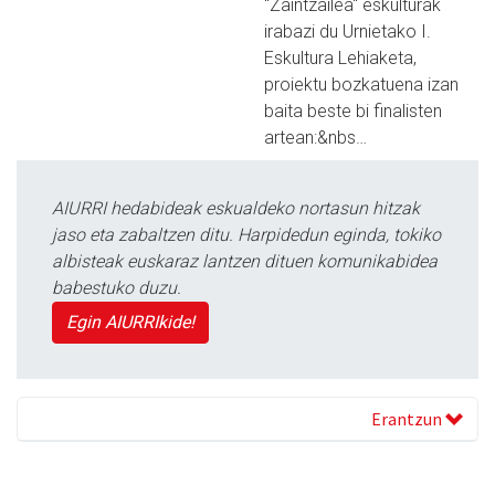
"Zaintzailea" eskulturak
irabazi du Urnietako I.
Eskultura Lehiaketa,
proiektu bozkatuena izan
baita beste bi finalisten
artean:&nbs…
AIURRI hedabideak eskualdeko nortasun hitzak
jaso eta zabaltzen ditu. Harpidedun eginda, tokiko
albisteak euskaraz lantzen dituen komunikabidea
babestuko duzu.
Egin AIURRIkide!
Erantzun