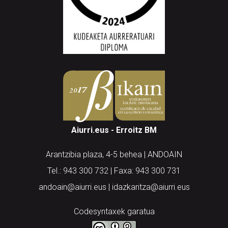
Aiurri.eus - Erroitz BM
Arantzibia plaza, 4-5 behea | ANDOAIN
Tel.: 943 300 732 | Faxa: 943 300 731
andoain@aiurri.eus | idazkaritza@aiurri.eus
Codesyntaxek garatua