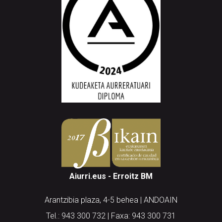
Aiurri.eus - Erroitz BM
Arantzibia plaza, 4-5 behea | ANDOAIN
Tel.: 943 300 732 | Faxa: 943 300 731