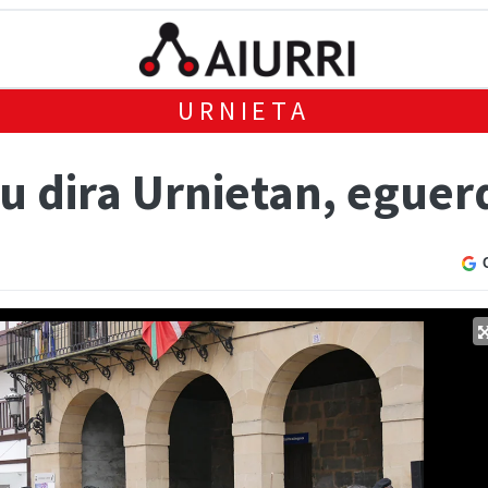
URNIETA
u dira Urnietan, eguer