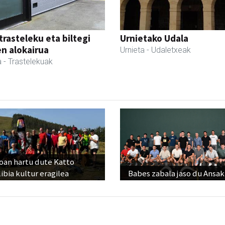
trasteleku eta biltegi
Urnietako Udala
en alokairua
Urnieta
- Udaletxeak
a
- Trastelekuak
oan hartu dute Katto
ibia kultur eragilea
Babes zabala jaso du Ansak