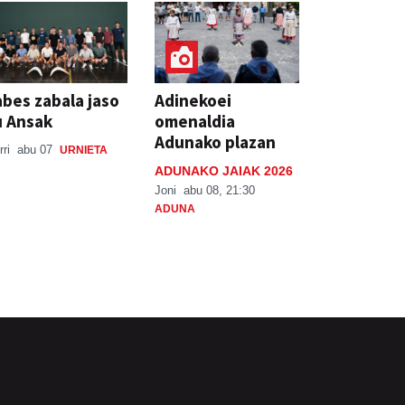
bes zabala jaso
Adinekoei
u Ansak
omenaldia
Adunako plazan
rri
abu 07
URNIETA
ADUNAKO JAIAK 2026
Joni
abu 08, 21:30
ADUNA