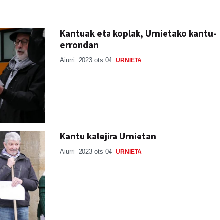
Kantuak eta koplak, Urnietako kantu-
errondan
Aiurri
2023 ots 04
URNIETA
Kantu kalejira Urnietan
Aiurri
2023 ots 04
URNIETA