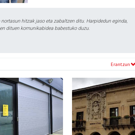
ortasun hitzak jaso eta zabaltzen ditu. Harpidedun eginda,
tzen dituen komunikabidea babestuko duzu.
Erantzun