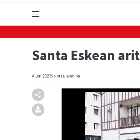
Santa Eskean arit
Aiurri
2023ko otsailaren 4a