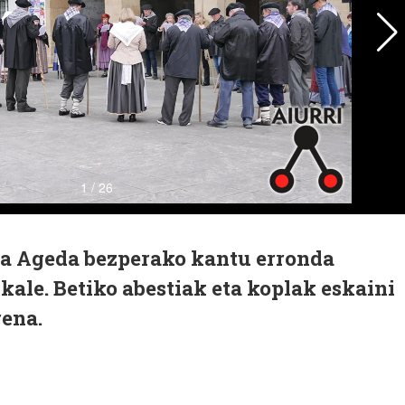
ta Ageda bezperako kantu erronda
 kale. Betiko abestiak eta koplak eskaini
rena.