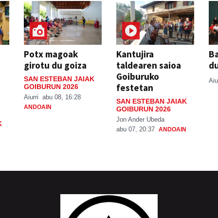
Potx magoak
Kantujira
Ba
girotu du goiza
taldearen saioa
d
Goiburuko
SAN ESTEBAN JAIAK
Aiu
festetan
GOIBURUN 2026
Aiurri
abu 08, 16:28
SAN ESTEBAN JAIAK
ANDOAIN
GOIBURUN 2026
Jon Ander Ubeda
K
abu 07, 20:37
ANDOAIN