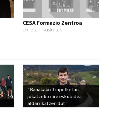
CESA Formazio Zentroa
Urnieta
- Ikasketak
"Banakako Txapelketan
jokatzeko nire eskubidea
aldarrikatzen dut"