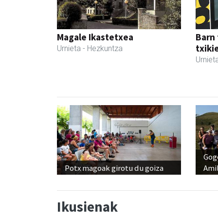
Magale Ikastetxea
Barn 
txiki
Urnieta
- Hezkuntza
Urniet
Gog
Potx magoak girotu du goiza
Amil
Ikusienak