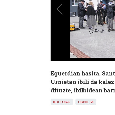
Eguerdian hasita, San
Urnietan ibili da kalez
dituzte, ibilbidean bar
KULTURA
URNIETA