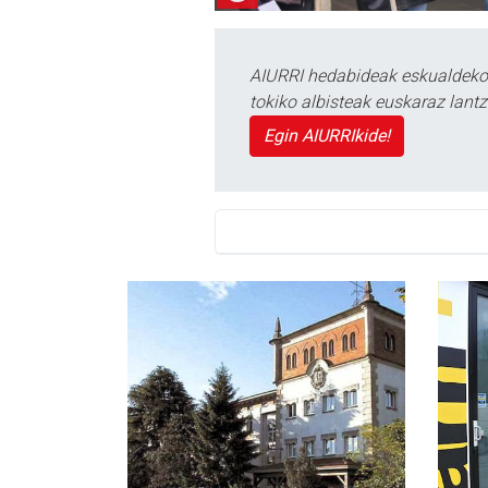
AIURRI hedabideak eskualdeko n
tokiko albisteak euskaraz lan
Egin AIURRIkide!