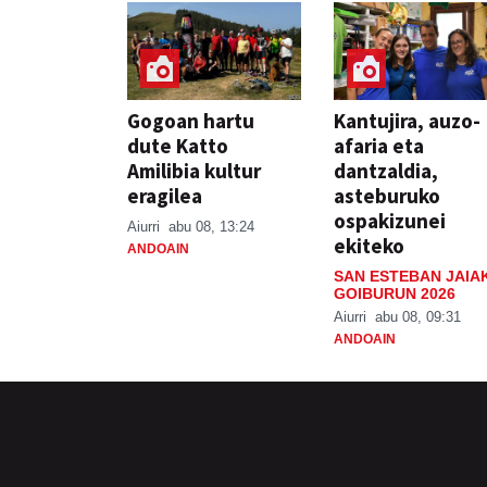
Gogoan hartu
Kantujira, auzo-
dute Katto
afaria eta
Amilibia kultur
dantzaldia,
eragilea
asteburuko
ospakizunei
Aiurri
abu 08, 13:24
ekiteko
ANDOAIN
SAN ESTEBAN JAIA
GOIBURUN 2026
Aiurri
abu 08, 09:31
ANDOAIN