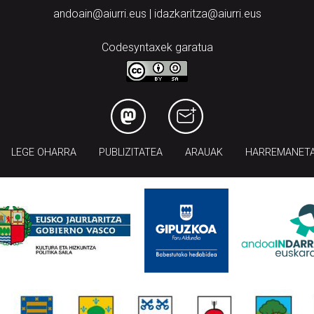
andoain@aiurri.eus | idazkaritza@aiurri.eus
Codesyntaxek garatua
LEGE OHARRA
PUBLIZITATEA
ARAUAK
HARREMANET