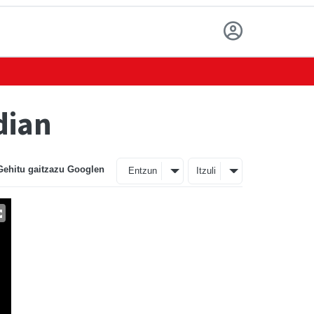
dian
Gehitu gaitzazu Googlen
Entzun
Itzuli