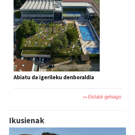
Abiatu da igerileku denboraldia
»» Ekitaldi gehiago
Ikusienak