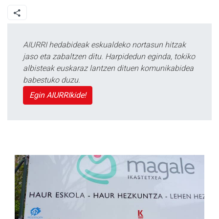
AIURRI hedabideak eskualdeko nortasun hitzak
jaso eta zabaltzen ditu. Harpidedun eginda, tokiko
albisteak euskaraz lantzen dituen komunikabidea
babestuko duzu.
Egin AIURRIkide!