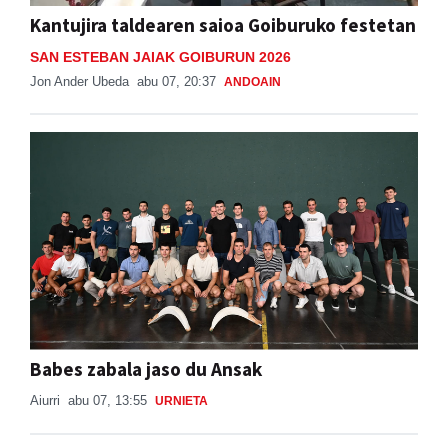
Kantujira taldearen saioa Goiburuko festetan
SAN ESTEBAN JAIAK GOIBURUN 2026
Jon Ander Ubeda
abu 07, 20:37
ANDOAIN
Babes zabala jaso du Ansak
Aiurri
abu 07, 13:55
URNIETA