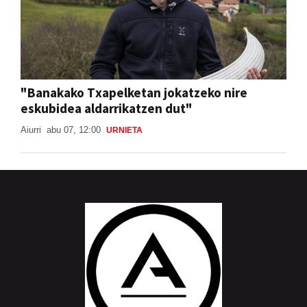
"Banakako Txapelketan jokatzeko nire
eskubidea aldarrikatzen dut"
Aiurri
abu 07, 12:00
URNIETA