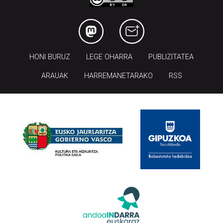
HONI BURUZ
LEGE OHARRA
PUBLIZITATEA
ARAUAK
HARREMANETARAKO
RSS