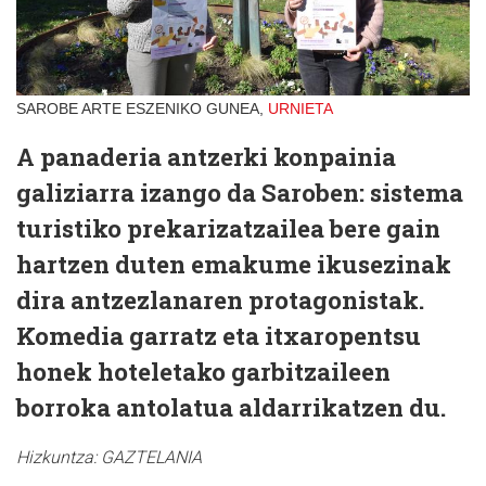
SAROBE ARTE ESZENIKO GUNEA,
URNIETA
A panaderia antzerki konpainia
galiziarra izango da Saroben: sistema
turistiko prekarizatzailea bere gain
hartzen duten emakume ikusezinak
dira antzezlanaren protagonistak.
Komedia garratz eta itxaropentsu
honek hoteletako garbitzaileen
borroka antolatua aldarrikatzen du.
Hizkuntza:
GAZTELANIA