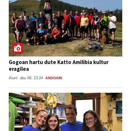
Gogoan hartu dute Katto Amilibia kultur
eragilea
Aiurri
abu 08, 13:24
ANDOAIN