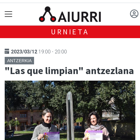
URNIETA
2023/03/12
19:00 - 20:00
ANTZERKIA
"Las que limpian" antzezlana