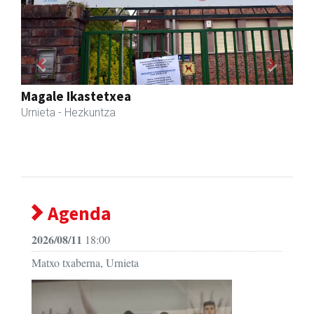
Previous
Next
Itxaspe
Urnieta
- Frutategiak
Agenda
2026/08/11
18:00
Matxo txaberna, Urnieta