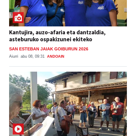
Kantujira, auzo-afaria eta dantzaldia,
asteburuko ospakizunei ekiteko
SAN ESTEBAN JAIAK GOIBURUN 2026
Aiurri
abu 08, 09:31
ANDOAIN