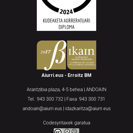
Aiurri.eus - Erroitz BM
Arantzibia plaza, 4-5 behea | ANDOAIN
Tel.: 943 300 732 | Faxa: 943 300 731
andoain@aiurri.eus | idazkaritza@aiurri.eus
Codesyntaxek garatua