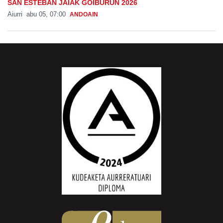
SAN ESTEBAN JAIAK GOIBURUN 2026
Aiurri
abu 05, 07:00
ANDOAIN