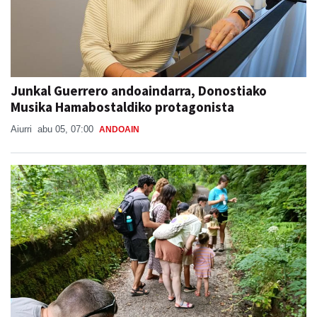
Junkal Guerrero andoaindarra, Donostiako
Musika Hamabostaldiko protagonista
Aiurri
abu 05, 07:00
ANDOAIN