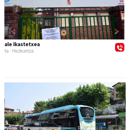
Previous
Next
Urnietako AEK euskaltegia
Urnieta
- Euskaltegiak