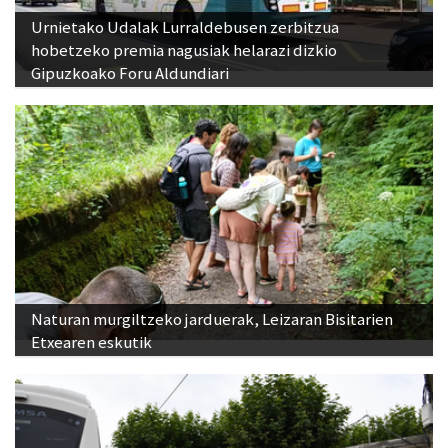
Urnietako Udalak Lurraldebusen zerbitzua
hobetzeko premia nagusiak helarazi dizkio
Gipuzkoako Foru Aldundiari
Naturan murgiltzeko jarduerak, Leizaran Bisitarien
Etxearen eskutik