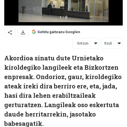
Gehitu gaitzazu Googlen
Entzun
Itzuli
Akordioa sinatu dute Urnietako
kiroldegiko langileek eta Bizkortzen
enpresak. Ondorioz, gaur, kiroldegiko
ateak ireki dira berriro ere, eta, jada,
hasi dira lehen erabiltzaileak
gerturatzen. Langileak oso eskertuta
daude herritarrekin, jasotako
babesagatik.