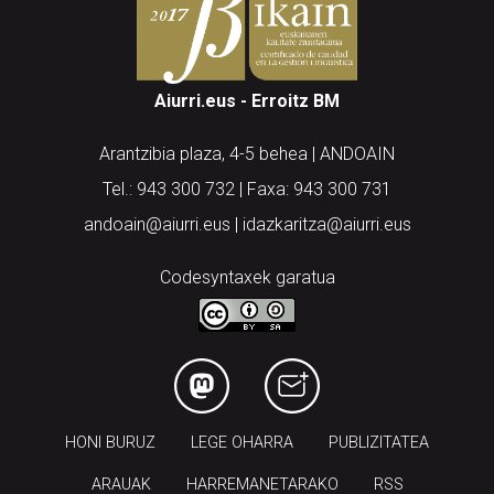
Aiurri.eus - Erroitz BM
Arantzibia plaza, 4-5 behea | ANDOAIN
Tel.: 943 300 732 | Faxa: 943 300 731
andoain@aiurri.eus | idazkaritza@aiurri.eus
Codesyntaxek garatua
HONI BURUZ
LEGE OHARRA
PUBLIZITATEA
ARAUAK
HARREMANETARAKO
RSS