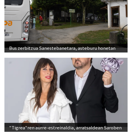
Bus zerbitzua Sanestebanetara, asteburu honetan
"Tigrea"ren aurre-estreinaldia, arratsaldean Saroben