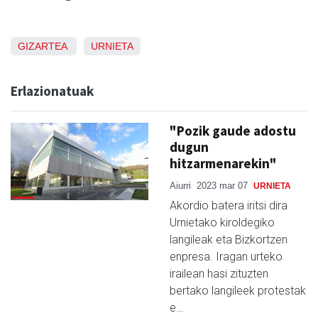
GIZARTEA
URNIETA
Erlazionatuak
"Pozik gaude adostu
dugun
hitzarmenarekin"
Aiurri
2023 mar 07
URNIETA
Akordio batera iritsi dira
Urnietako kiroldegiko
langileak eta Bizkortzen
enpresa. Iragan urteko
irailean hasi zituzten
bertako langileek protestak
e…