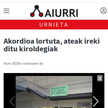
URNIETA
Akordioa lortuta, ateak ireki
ditu kiroldegiak
Aiurri
2023ko martxoaren 8a