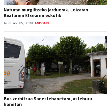
Naturan murgiltzeko jarduerak, Leizaran
Bisitarien Etxearen eskutik
Aiurri
abu 05, 08:30
ANDOAIN
Bus zerbitzua Sanestebanetara, asteburu
honetan