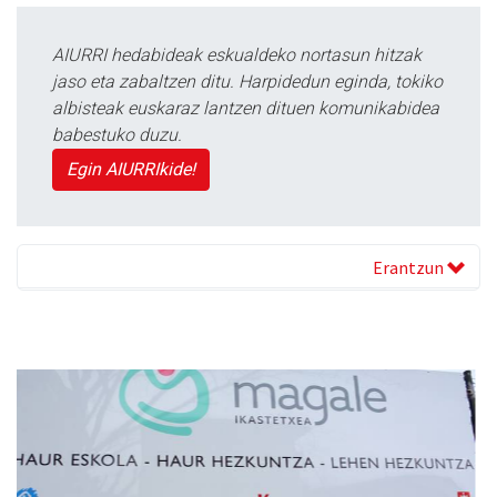
AIURRI hedabideak eskualdeko nortasun hitzak
jaso eta zabaltzen ditu. Harpidedun eginda, tokiko
albisteak euskaraz lantzen dituen komunikabidea
babestuko duzu.
Egin AIURRIkide!
Erantzun