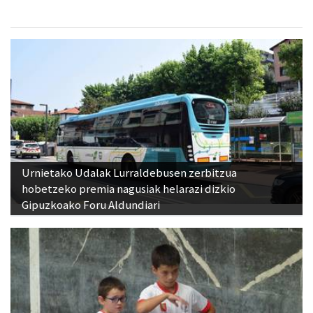
Urnietako Udalak Lurraldebusen zerbitzua
hobetzeko premia nagusiak helarazi dizkio
Gipuzkoako Foru Aldundiari