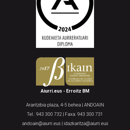
Aiurri.eus - Erroitz BM
Arantzibia plaza, 4-5 behea | ANDOAIN
Tel.: 943 300 732 | Faxa: 943 300 731
andoain@aiurri.eus | idazkaritza@aiurri.eus