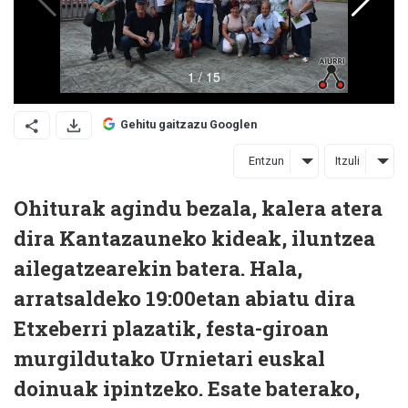
Gehitu gaitzazu Googlen
Entzun
Itzuli
Ohiturak agindu bezala, kalera atera
dira Kantazauneko kideak, iluntzea
ailegatzearekin batera. Hala,
arratsaldeko 19:00etan abiatu dira
Etxeberri plazatik, festa-giroan
murgildutako Urnietari euskal
doinuak ipintzeko. Esate baterako,