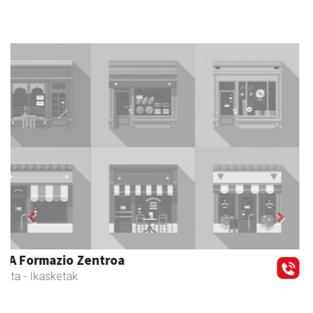
Previous
Next
Muazpi harategia
Urnieta
- Harategiak