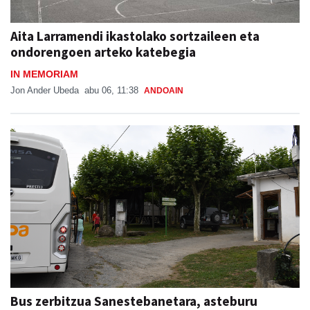
Aita Larramendi ikastolako sortzaileen eta
ondorengoen arteko katebegia
IN MEMORIAM
Jon Ander Ubeda
abu 06, 11:38
ANDOAIN
Bus zerbitzua Sanestebanetara, asteburu