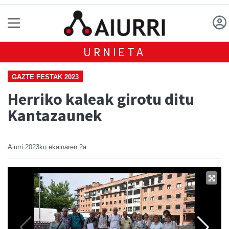
URNIETA
GAZTE FESTAK 2023
Herriko kaleak girotu ditu
Kantazaunek
Aiurri
2023ko ekainaren 2a