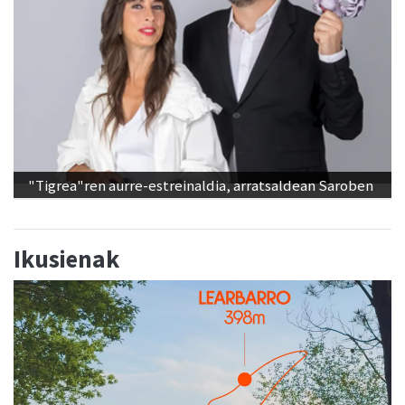
"Tigrea"ren aurre-estreinaldia, arratsaldean Saroben
Ikusienak