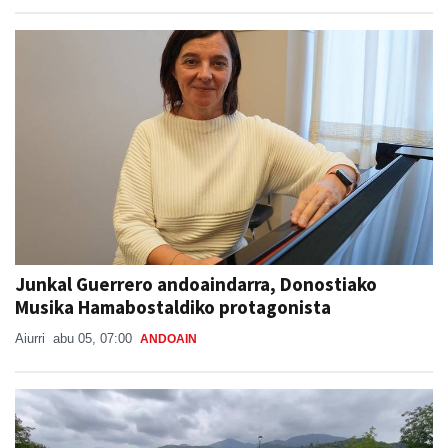
Junkal Guerrero andoaindarra, Donostiako
Musika Hamabostaldiko protagonista
Aiurri
abu 05, 07:00
ANDOAIN