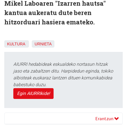
Mikel Laboaren "Izarren hautsa"
kantua aukeratu dute beren
hitzorduari hasiera emateko.
KULTURA
URNIETA
AIURRI hedabideak eskualdeko nortasun hitzak
jaso eta zabaltzen ditu. Harpidedun eginda, tokiko
albisteak euskaraz lantzen dituen komunikabidea
babestuko duzu.
Egin AIURRIkide!
Erantzun