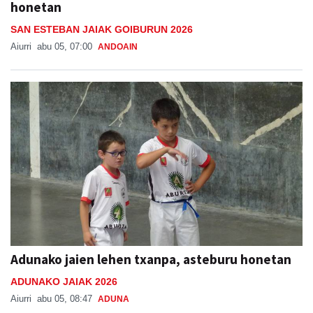
honetan
SAN ESTEBAN JAIAK GOIBURUN 2026
Aiurri
abu 05, 07:00
ANDOAIN
Adunako jaien lehen txanpa, asteburu honetan
ADUNAKO JAIAK 2026
Aiurri
abu 05, 08:47
ADUNA