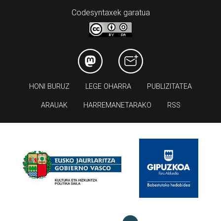
Codesyntaxek garatua
HONI BURUZ
LEGE OHARRA
PUBLIZITATEA
ARAUAK
HARREMANETARAKO
RSS