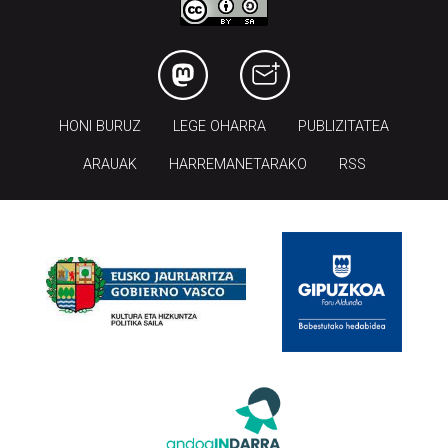
HONI BURUZ
LEGE OHARRA
PUBLIZITATEA
ARAUAK
HARREMANETARAKO
RSS