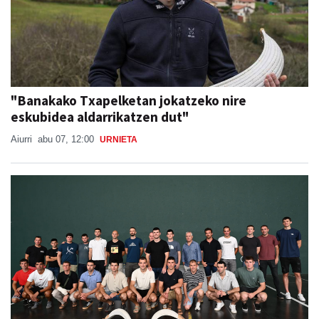
"Banakako Txapelketan jokatzeko nire
eskubidea aldarrikatzen dut"
Aiurri
abu 07, 12:00
URNIETA