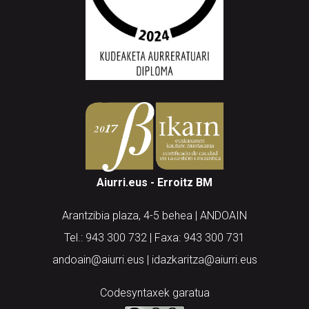
Aiurri.eus - Erroitz BM
Arantzibia plaza, 4-5 behea | ANDOAIN
Tel.: 943 300 732 | Faxa: 943 300 731
andoain@aiurri.eus | idazkaritza@aiurri.eus
Codesyntaxek garatua