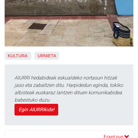
KULTURA
URNIETA
AIURRI hedabideak eskualdeko nortasun hitzak
jaso eta zabaltzen ditu. Harpidedun eginda, tokiko
albisteak euskaraz lantzen dituen komunikabidea
babestuko duzu.
Egin AIURRIkide!
Erantzun