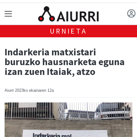
URNIETA
Indarkeria matxistari
buruzko hausnarketa eguna
izan zuen Itaiak, atzo
Aiurri
2023ko ekainaren 12a