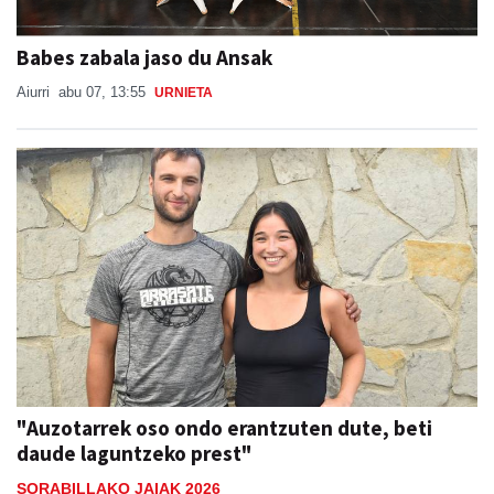
Babes zabala jaso du Ansak
Aiurri
abu 07, 13:55
URNIETA
"Auzotarrek oso ondo erantzuten dute, beti
daude laguntzeko prest"
SORABILLAKO JAIAK 2026
Lide Ruiz Telleria
abu 07, 08:00
ANDOAIN