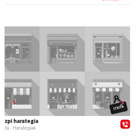
Previous
Next
Guria
Urnieta
- Jatetxeak