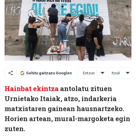
Entzun
Itzuli
Gehitu gaitzazu Googlen
Hainbat ekintza
antolatu zituen
Urnietako Itaiak, atzo, indarkeria
matxistaren gainean hausnartzeko.
Horien artean, mural-margoketa egin
zuten.