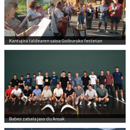
Kantujira taldearen saioa Goiburuko festetan
Babes zabala jaso du Ansak