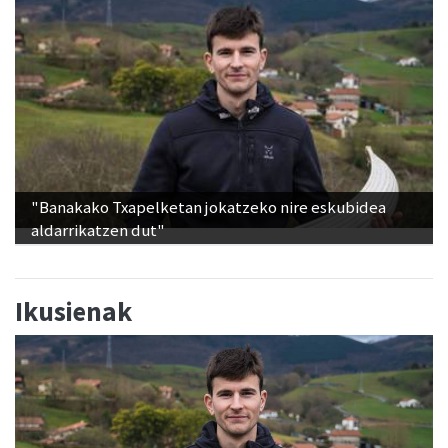
"Banakako Txapelketan jokatzeko nire eskubidea
aldarrikatzen dut"
Ikusienak