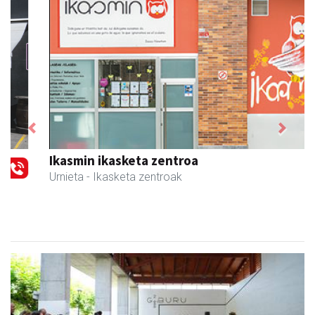
Previous
Next
Ikasmin ikasketa zentroa
Urnieta
- Ikasketa zentroak