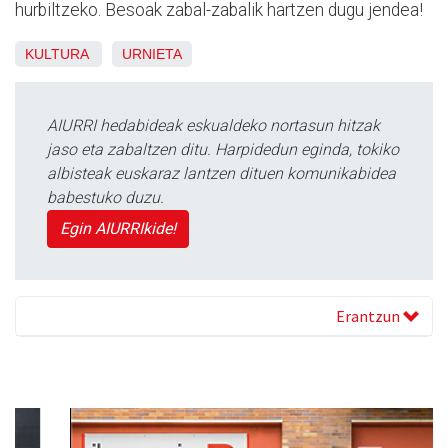
hurbiltzeko. Besoak zabal-zabalik hartzen dugu jendea!
KULTURA
URNIETA
AIURRI hedabideak eskualdeko nortasun hitzak
jaso eta zabaltzen ditu. Harpidedun eginda, tokiko
albisteak euskaraz lantzen dituen komunikabidea
babestuko duzu.
Egin AIURRIkide!
Erantzun