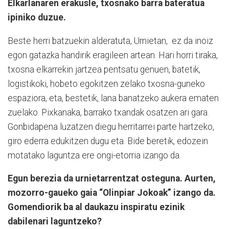
Elkarlanaren erakusle, txosnako barra bateratua
ipiniko duzue.
Beste herri batzuekin alderatuta, Urnietan,
ez da inoiz
egon gatazka handirik eragileen artean. Hari horri tiraka,
txosna elkarrekin jartzea pentsatu genuen, batetik,
logistikoki, hobeto egokitzen zelako txosna-guneko
espaziora, eta, bestetik, lana banatzeko aukera ematen
zuelako. Pixkanaka, barrako txandak osatzen ari gara.
Gonbidapena luzatzen diegu herritarrei parte hartzeko,
giro ederra edukitzen dugu eta. Bide beretik, edozein
motatako laguntza ere ongi-etorria izango da.
Egun berezia da urnietarrentzat osteguna. Aurten,
mozorro-gaueko gaia “Olinpiar Jokoak” izango da.
Gomendiorik ba al daukazu inspiratu ezinik
dabilenari laguntzeko?