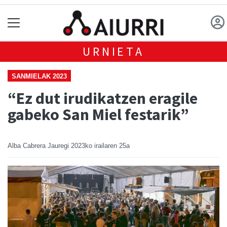
URNIETA
SANMIELAK 2023
“Ez dut irudikatzen eragile
gabeko San Miel festarik”
Alba Cabrera Jauregi
2023ko irailaren 25a