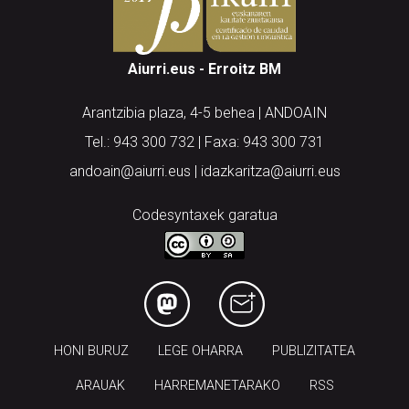
Aiurri.eus - Erroitz BM
Arantzibia plaza, 4-5 behea | ANDOAIN
Tel.: 943 300 732 | Faxa: 943 300 731
andoain@aiurri.eus | idazkaritza@aiurri.eus
Codesyntaxek garatua
HONI BURUZ
LEGE OHARRA
PUBLIZITATEA
ARAUAK
HARREMANETARAKO
RSS