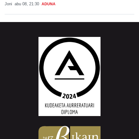
Joni
abu 08, 21:30
ADUNA