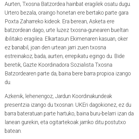
Aurten, Txosna Batzordea hainbat eragilek osatu dugu.
Urtero bezala, oraingo honetan ere bertako parte gara
Poxta Zaharreko kideok. Era berean, Asketa ere
batzordean dago, urte luzez txosna-gunearen bueltan
ibilitako eragilea. Elkartasun Ekimenaren kasuan, oker
ez banabil, joan den urtean jarri zuen txosna
estreinakoz; bada, aurten, errepikatu egingo du. Bide
beretik, Gazte Koordinadora Sozialista Txosna
Batzordearen parte da, baina bere barra propioa izango
du.
Azkenik, lehenengoz, Jardun Koordinakundeak
presentzia izango du txosnan. UKEri dagokionez, ez du
barra bateratuan parte hartuko, baina buru-belarri izan da
lanean gurekin, eta ogitartekoak jarriko ditu postutxo
batean.