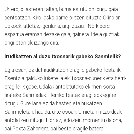
Urtero, bi asteren faltan, burua estutu ohi dugu gaia
pentsatzen. Kirol asko barne biltzen dituzte Olinpiar
Jokoek: atletaz, igerilaria, argi-zuzia... Nork bere
esparrua eraman dezake gaia, gainera. Ideia guztiak
ongi-etorriak izango dira.
Irudikatzen al duzu txosnarik gabeko Sanmielik?
Egia esan, ez dut irudikatzen eragile gabeko festarik.
Esentzia galduko lukete jaiek, txosna-gunerik eta herri-
eragilerik gabe. Udalak antolatutako ekimen-sorta
lirateke Sanmielak. Herriko festak eragileok egiten
ditugu. Gure lana ez da hasten eta bukatzen
Sanmieletan, hau da, urte osoan, Urnietan hitzorduak
antolatzen ditugu. Hortaz, edozein momentu da ona,
bai Poxta Zaharrera, bai beste eragile batera