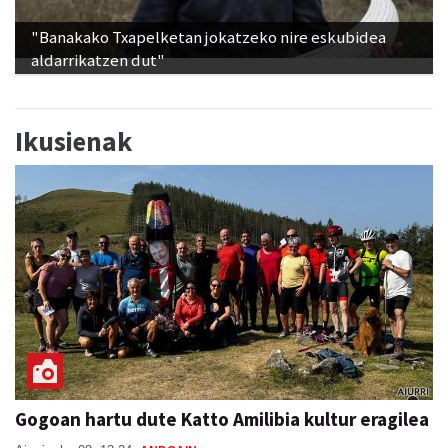
"Banakako Txapelketan jokatzeko nire eskubidea
aldarrikatzen dut"
Ikusienak
Gogoan hartu dute Katto Amilibia kultur eragilea