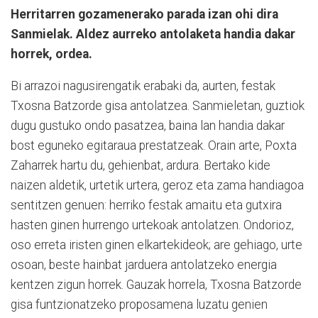
Herritarren gozamenerako parada izan ohi dira
Sanmielak. Aldez aurreko antolaketa handia dakar
horrek, ordea.
Bi arrazoi nagusirengatik erabaki da, aurten, festak
Txosna Batzorde gisa antolatzea. Sanmieletan, guztiok
dugu gustuko ondo pasatzea, baina lan handia dakar
bost eguneko egitaraua prestatzeak. Orain arte, Poxta
Zaharrek hartu du, gehienbat, ardura. Bertako kide
naizen aldetik, urtetik urtera, geroz eta zama handiagoa
sentitzen genuen: herriko festak amaitu eta gutxira
hasten ginen hurrengo urtekoak antolatzen. Ondorioz,
oso erreta iristen ginen elkartekideok; are gehiago, urte
osoan, beste hainbat jarduera antolatzeko energia
kentzen zigun horrek. Gauzak horrela, Txosna Batzorde
gisa funtzionatzeko proposamena luzatu genien