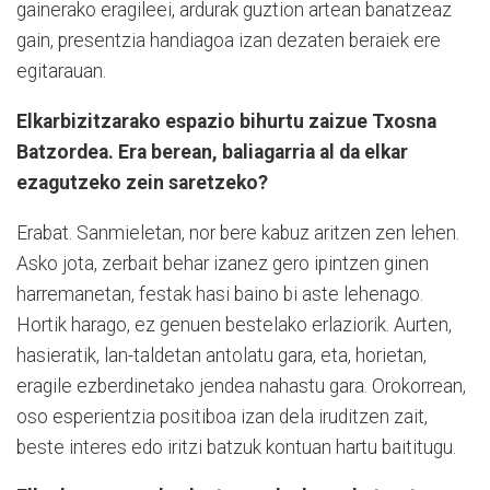
gainerako eragileei, ardurak guztion artean banatzeaz
gain, presentzia handiagoa izan dezaten beraiek ere
egitarauan.
Elkarbizitzarako espazio bihurtu zaizue Txosna
Batzordea. Era berean, baliagarria al da elkar
ezagutzeko zein saretzeko?
Erabat. Sanmieletan, nor bere kabuz aritzen zen lehen.
Asko jota, zerbait behar izanez gero ipintzen ginen
harremanetan, festak hasi baino bi aste lehenago.
Hortik harago, ez genuen bestelako erlaziorik. Aurten,
hasieratik, lan-taldetan antolatu gara, eta, horietan,
eragile ezberdinetako jendea nahastu gara. Orokorrean,
oso esperientzia positiboa izan dela iruditzen zait,
beste interes edo iritzi batzuk kontuan hartu baititugu.