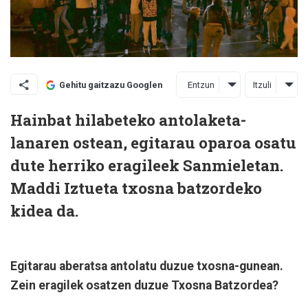
Entzun
Itzuli
Gehitu gaitzazu Googlen
Hainbat hilabeteko antolaketa-
lanaren ostean, egitarau oparoa osatu
dute herriko eragileek Sanmieletan.
Maddi Iztueta
txosna batzordeko
kidea da.
Egitarau aberatsa antolatu duzue txosna-gunean.
Zein eragilek osatzen duzue Txosna Batzordea?