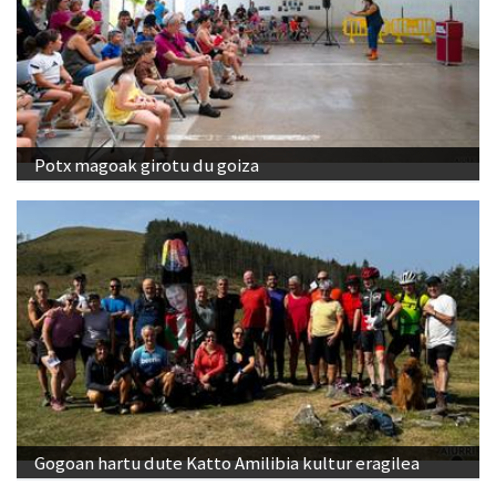
Potx magoak girotu du goiza
Gogoan hartu dute Katto Amilibia kultur eragilea