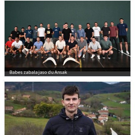
Babes zabala jaso du Ansak