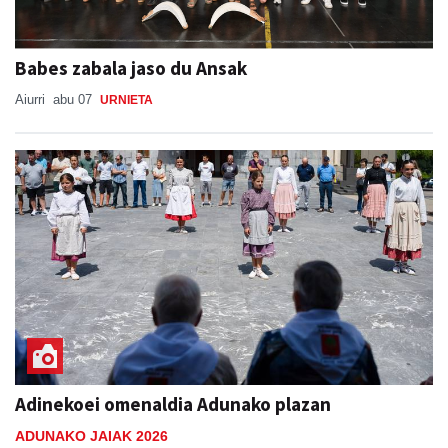
Babes zabala jaso du Ansak
Aiurri
abu 07
URNIETA
Adinekoei omenaldia Adunako plazan
ADUNAKO JAIAK 2026