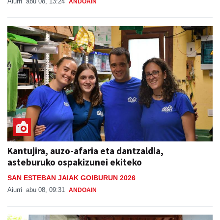
Aiurri
abu 08, 13:24
ANDOAIN
Kantujira, auzo-afaria eta dantzaldia,
asteburuko ospakizunei ekiteko
SAN ESTEBAN JAIAK GOIBURUN 2026
Aiurri
abu 08, 09:31
ANDOAIN