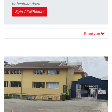
babestuko duzu.
Egin AIURRIkide!
Erantzun