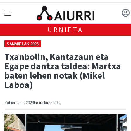
URNIETA
SANMIELAK 2023
Txanbolin, Kantazaun eta
Egape dantza taldea: Martxa
baten lehen notak (Mikel
Laboa)
Xabier Lasa
2023ko irailaren 29a