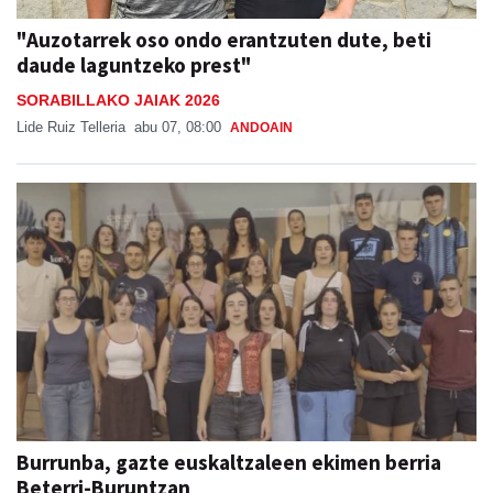
"Auzotarrek oso ondo erantzuten dute, beti
daude laguntzeko prest"
SORABILLAKO JAIAK 2026
Lide Ruiz Telleria
abu 07, 08:00
ANDOAIN
Burrunba, gazte euskaltzaleen ekimen berria
Beterri-Buruntzan