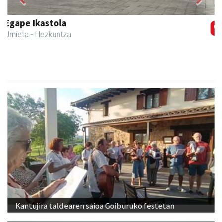
Previous
Next
Magale Ikastetxea
Urnieta
- Hezkuntza
Kantujira taldearen saioa Goiburuko festetan