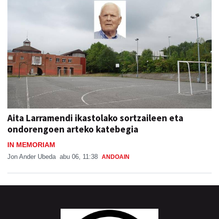
Aita Larramendi ikastolako sortzaileen eta
ondorengoen arteko katebegia
IN MEMORIAM
Jon Ander Ubeda
abu 06, 11:38
ANDOAIN