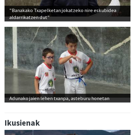
"Banakako Txapelketan jokatzeko nire eskubidea
aldarrikatzen dut"
Adunako jaien lehen txanpa, asteburu honetan
Ikusienak