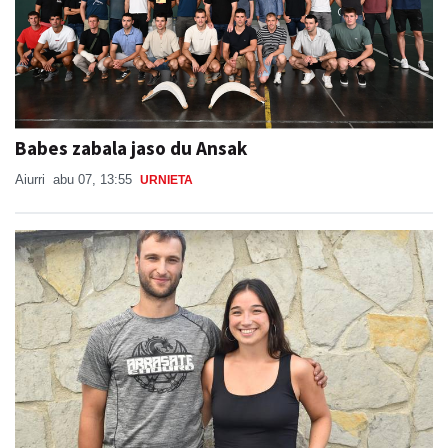
Babes zabala jaso du Ansak
Aiurri
abu 07, 13:55
URNIETA