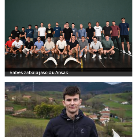
Babes zabala jaso du Ansak