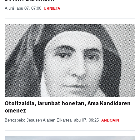
Aiurri
abu 07, 07:00
URNIETA
Otoitzaldia, larunbat honetan, Ama Kandidaren
omenez
Berrozpeko Jesusen Alaben Elkartea
abu 07, 09:25
ANDOAIN