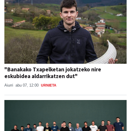
"Banakako Txapelketan jokatzeko nire
eskubidea aldarrikatzen dut"
Aiurri
abu 07, 12:00
URNIETA