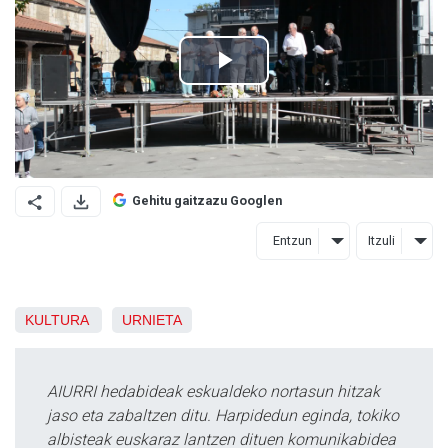
Gehitu gaitzazu Googlen
Entzun
Itzuli
KULTURA
URNIETA
AIURRI hedabideak eskualdeko nortasun hitzak
jaso eta zabaltzen ditu. Harpidedun eginda, tokiko
albisteak euskaraz lantzen dituen komunikabidea