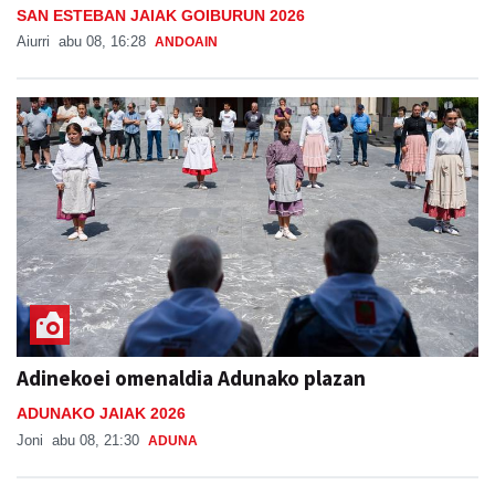
Potx magoak girotu du goiza
SAN ESTEBAN JAIAK GOIBURUN 2026
Aiurri
abu 08, 16:28
ANDOAIN
Adinekoei omenaldia Adunako plazan
ADUNAKO JAIAK 2026
Joni
abu 08, 21:30
ADUNA