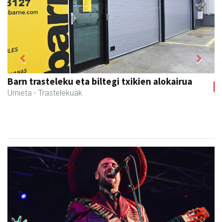
Previous
Next
Muazpi harategia
Urnieta
- Harategiak