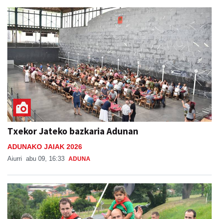
Aiurri
abu 09, 09:55
ANDOAIN
Txekor Jateko bazkaria Adunan
ADUNAKO JAIAK 2026
Aiurri
abu 09, 16:33
ADUNA