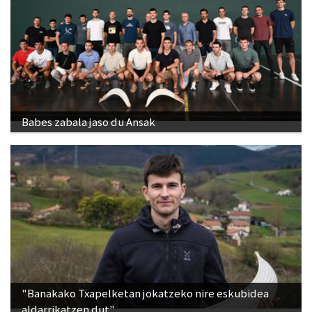
Babes zabala jaso du Ansak