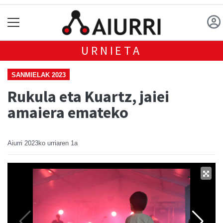
URNIETA
SANMIELAK 2023
Rukula eta Kuartz, jaiei
amaiera emateko
Aiurri
2023ko urriaren 1a