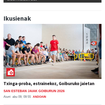
"Banakako Txapelketan jokatzeko nire eskubidea
aldarrikatzen dut"
Ikusienak
Txinga-proba, estrainekoz, Goiburuko jaietan
SAN ESTEBAN JAIAK GOIBURUN 2026