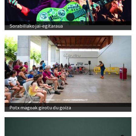
Sorabillako jai-egitaraua
Potx magoak girotu du goiza