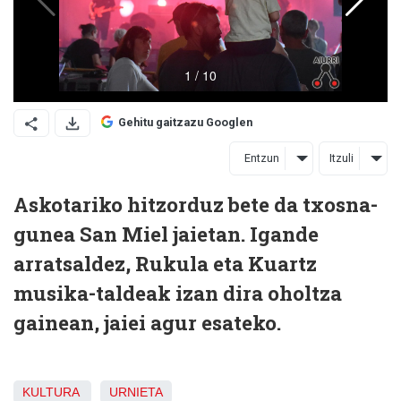
Gehitu gaitzazu Googlen
Entzun
Itzuli
Askotariko hitzorduz bete da txosna-
gunea San Miel jaietan. Igande
arratsaldez, Rukula eta Kuartz
musika-taldeak izan dira oholtza
gainean, jaiei agur esateko.
KULTURA
URNIETA