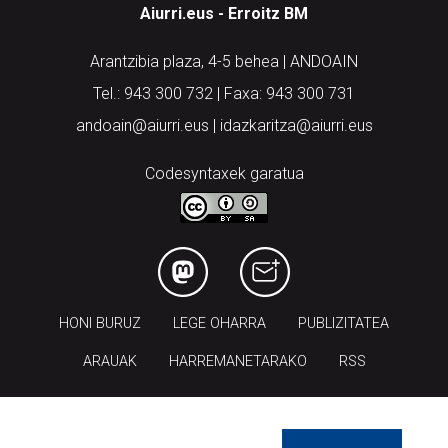
Aiurri.eus - Erroitz BM
Arantzibia plaza, 4-5 behea | ANDOAIN
Tel.: 943 300 732 | Faxa: 943 300 731
andoain@aiurri.eus | idazkaritza@aiurri.eus
Codesyntaxek garatua
HONI BURUZ
LEGE OHARRA
PUBLIZITATEA
ARAUAK
HARREMANETARAKO
RSS