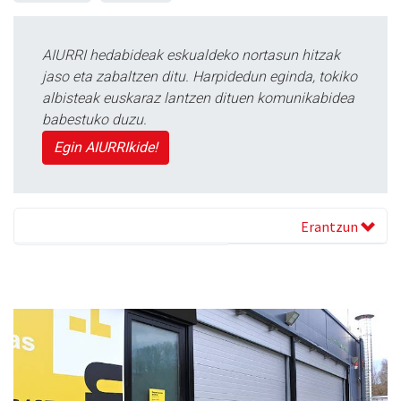
AIURRI hedabideak eskualdeko nortasun hitzak
jaso eta zabaltzen ditu. Harpidedun eginda, tokiko
albisteak euskaraz lantzen dituen komunikabidea
babestuko duzu.
Egin AIURRIkide!
Erantzun