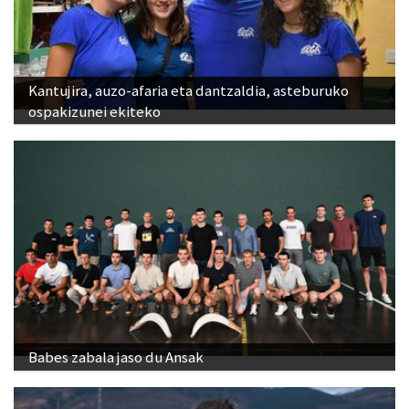
Kantujira, auzo-afaria eta dantzaldia, asteburuko
ospakizunei ekiteko
Babes zabala jaso du Ansak