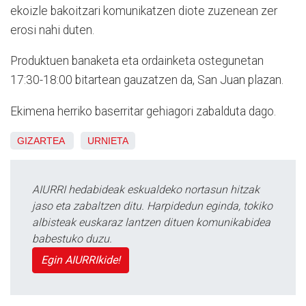
ekoizle bakoitzari komunikatzen diote zuzenean zer
erosi nahi duten.
Produktuen banaketa eta ordainketa ostegunetan
17:30-18:00 bitartean gauzatzen da, San Juan plazan.
Ekimena herriko baserritar gehiagori zabalduta dago.
GIZARTEA
URNIETA
AIURRI hedabideak eskualdeko nortasun hitzak
jaso eta zabaltzen ditu. Harpidedun eginda, tokiko
albisteak euskaraz lantzen dituen komunikabidea
babestuko duzu.
Egin AIURRIkide!