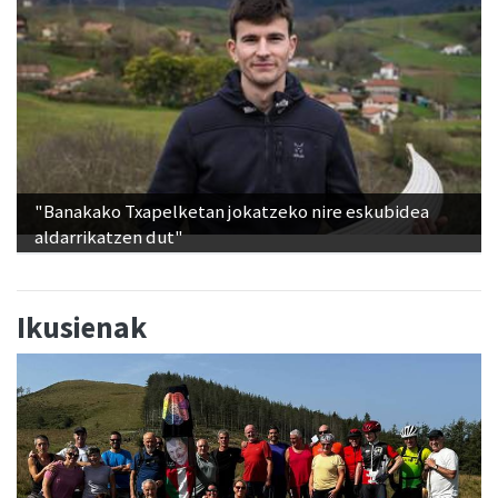
"Banakako Txapelketan jokatzeko nire eskubidea
aldarrikatzen dut"
Ikusienak