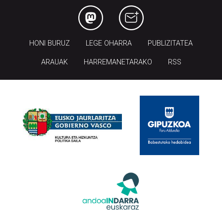
HONI BURUZ
LEGE OHARRA
PUBLIZITATEA
ARAUAK
HARREMANETARAKO
RSS