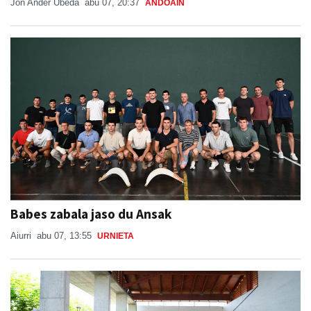
Jon Ander Ubeda
abu 07, 20:37
ANDOAIN
Babes zabala jaso du Ansak
Aiurri
abu 07, 13:55
URNIETA