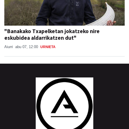
"Banakako Txapelketan jokatzeko nire
eskubidea aldarrikatzen dut"
Aiurri
abu 07, 12:00
URNIETA