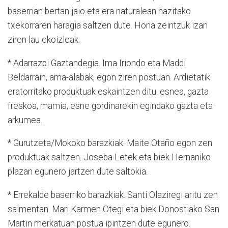
baserrian bertan jaio eta era naturalean hazitako
txekorraren haragia saltzen dute. Hona zeintzuk izan
ziren lau ekoizleak:
* Adarrazpi Gaztandegia. Ima Iriondo eta Maddi
Beldarrain, ama-alabak, egon ziren postuan. Ardietatik
eratorritako produktuak eskaintzen ditu: esnea, gazta
freskoa, mamia, esne gordinarekin egindako gazta eta
arkumea.
* Gurutzeta/Mokoko barazkiak. Maite Otaño egon zen
produktuak saltzen. Joseba Letek eta biek Hernaniko
plazan egunero jartzen dute saltokia.
* Errekalde baserriko barazkiak. Santi Olaziregi aritu zen
salmentan. Mari Karmen Otegi eta biek Donostiako San
Martin merkatuan postua ipintzen dute egunero.