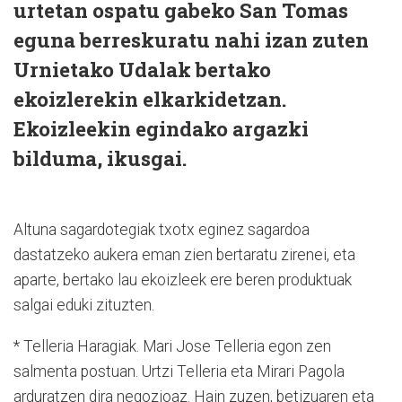
urtetan ospatu gabeko San Tomas
eguna berreskuratu nahi izan zuten
Urnietako Udalak bertako
ekoizlerekin elkarkidetzan.
Ekoizleekin egindako argazki
bilduma, ikusgai.
Altuna sagardotegiak txotx eginez sagardoa
dastatzeko aukera eman zien bertaratu zirenei, eta
aparte, bertako lau ekoizleek ere beren produktuak
salgai eduki zituzten.
* Telleria Haragiak. Mari Jose Telleria egon zen
salmenta postuan. Urtzi Telleria eta Mirari Pagola
arduratzen dira negozioaz. Hain zuzen, betizuaren eta