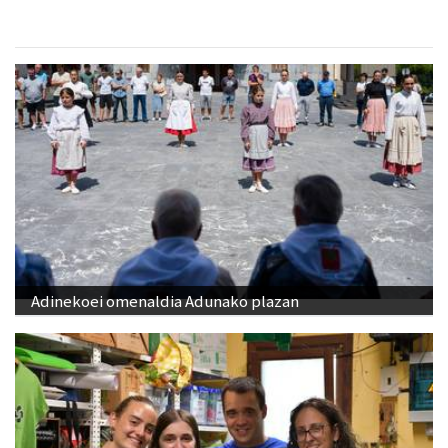
Adinekoei omenaldia Adunako plazan