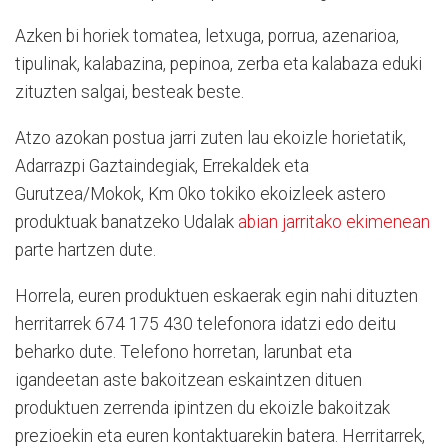
Azken bi horiek tomatea, letxuga, porrua, azenarioa,
tipulinak, kalabazina, pepinoa, zerba eta kalabaza eduki
zituzten salgai, besteak beste.
Atzo azokan postua jarri zuten lau ekoizle horietatik,
Adarrazpi Gaztaindegiak, Errekaldek eta
Gurutzea/Mokok, Km 0ko tokiko ekoizleek astero
produktuak banatzeko Udalak
abian jarritako ekimenean
parte hartzen dute.
Horrela, euren produktuen eskaerak egin nahi dituzten
herritarrek 674 175 430 telefonora idatzi edo deitu
beharko dute. Telefono horretan, larunbat eta
igandeetan aste bakoitzean eskaintzen dituen
produktuen zerrenda ipintzen du ekoizle bakoitzak
prezioekin eta euren kontaktuarekin batera. Herritarrek,