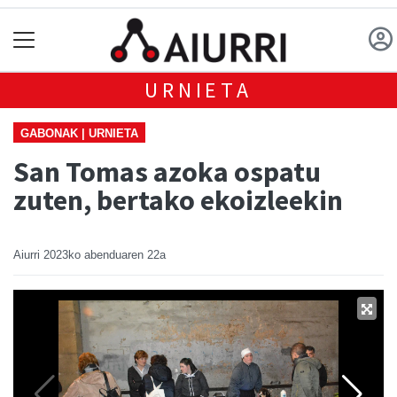
URNIETA
GABONAK | URNIETA
San Tomas azoka ospatu
zuten, bertako ekoizleekin
Aiurri
2023ko abenduaren 22a