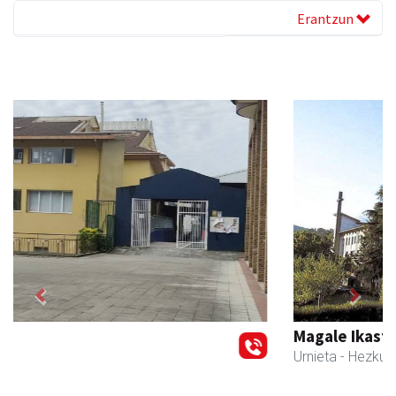
Erantzun
Previous
Next
Magale Ikastetxea
Urnieta
- Hezkuntza