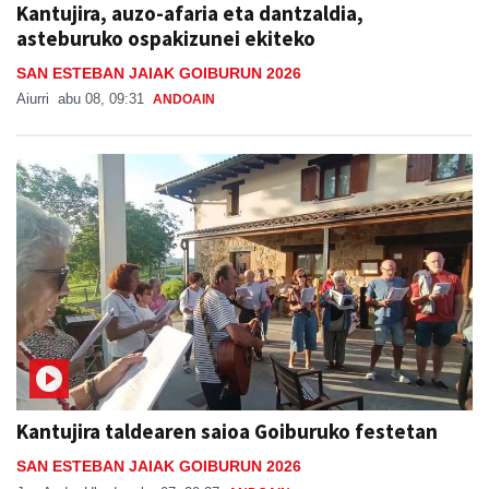
Kantujira, auzo-afaria eta dantzaldia,
asteburuko ospakizunei ekiteko
SAN ESTEBAN JAIAK GOIBURUN 2026
Aiurri
abu 08, 09:31
ANDOAIN
Kantujira taldearen saioa Goiburuko festetan
SAN ESTEBAN JAIAK GOIBURUN 2026