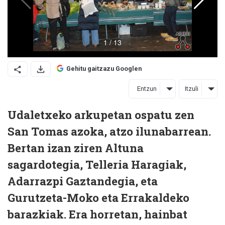
Gehitu gaitzazu Googlen
Entzun
Itzuli
Udaletxeko arkupetan ospatu zen
San Tomas azoka, atzo ilunabarrean.
Bertan izan ziren Altuna
sagardotegia, Telleria Haragiak,
Adarrazpi Gaztandegia, eta
Gurutzeta-Moko eta Errakaldeko
barazkiak. Era horretan, hainbat