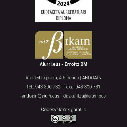
Aiurri.eus - Erroitz BM
Arantzibia plaza, 4-5 behea | ANDOAIN
Tel.: 943 300 732 | Faxa: 943 300 731
andoain@aiurri.eus | idazkaritza@aiurri.eus
Codesyntaxek garatua