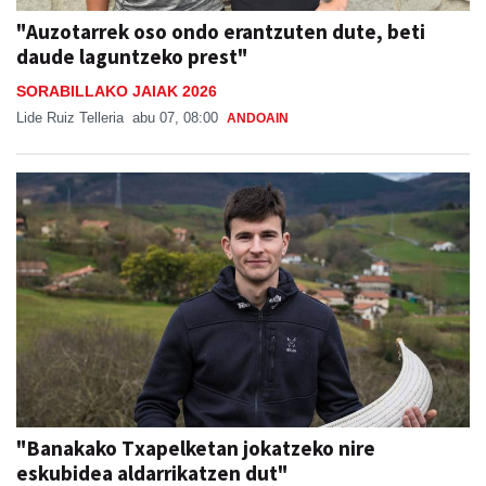
"Auzotarrek oso ondo erantzuten dute, beti
daude laguntzeko prest"
SORABILLAKO JAIAK 2026
Lide Ruiz Telleria
abu 07, 08:00
ANDOAIN
"Banakako Txapelketan jokatzeko nire
eskubidea aldarrikatzen dut"