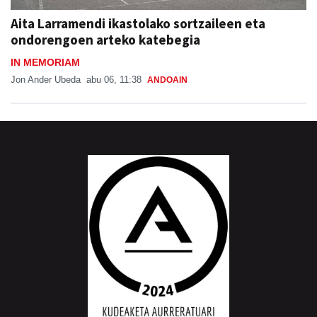
Aita Larramendi ikastolako sortzaileen eta
ondorengoen arteko katebegia
IN MEMORIAM
Jon Ander Ubeda
abu 06, 11:38
ANDOAIN