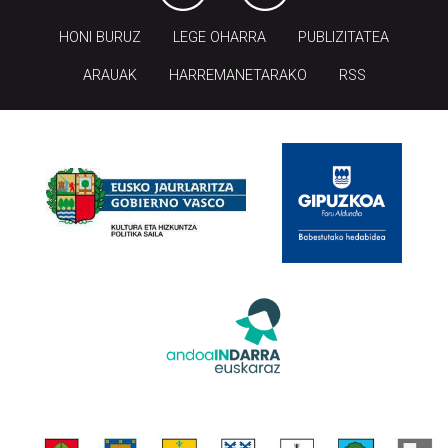
HONI BURUZ
LEGE OHARRA
PUBLIZITATEA
ARAUAK
HARREMANETARAKO
RSS