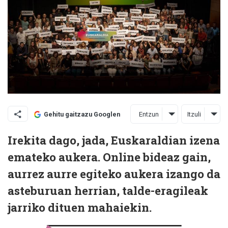
Entzun
Itzuli
Gehitu gaitzazu Googlen
Irekita dago, jada, Euskaraldian izena
emateko aukera. Online bideaz gain,
aurrez aurre egiteko aukera izango da
asteburuan herrian, talde-eragileak
jarriko dituen mahaiekin.