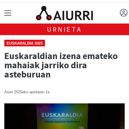
URNIETA
EUSKARALDIA 2025
Euskaraldian izena emateko
mahaiak jarriko dira
asteburuan
Aiurri
2025eko apirilaren 1a