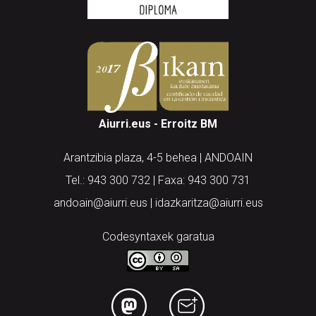
Aiurri.eus - Erroitz BM
Arantzibia plaza, 4-5 behea | ANDOAIN
Tel.: 943 300 732 | Faxa: 943 300 731
andoain@aiurri.eus | idazkaritza@aiurri.eus
Codesyntaxek garatua