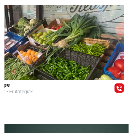
Previous
Next
Magale Ikastetxea
Urnieta
- Hezkuntza