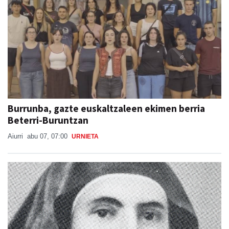
Burrunba, gazte euskaltzaleen ekimen berria
Beterri-Buruntzan
Aiurri
abu 07, 07:00
URNIETA