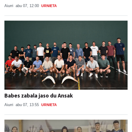
Aiurri
abu 07, 12:00
URNIETA
Babes zabala jaso du Ansak
Aiurri
abu 07, 13:55
URNIETA