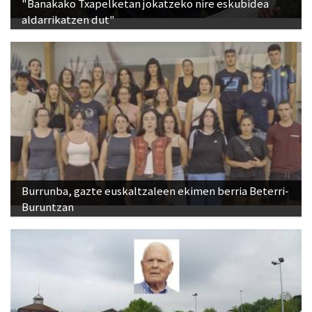
"Banakako Txapelketan jokatzeko nire eskubidea
aldarrikatzen dut"
Burrunba, gazte euskaltzaleen ekimen berria Beterri-
Buruntzan