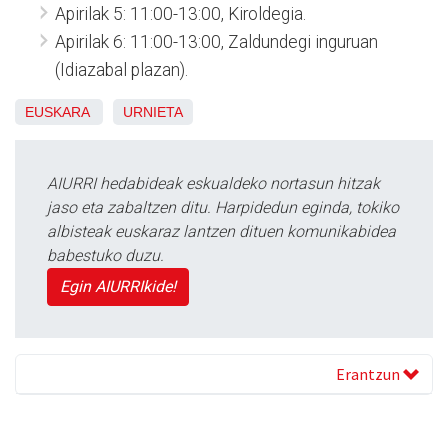
Apirilak 5: 11:00-13:00, Kiroldegia.
Apirilak 6: 11:00-13:00, Zaldundegi inguruan
(Idiazabal plazan).
EUSKARA
URNIETA
AIURRI hedabideak eskualdeko nortasun hitzak
jaso eta zabaltzen ditu. Harpidedun eginda, tokiko
albisteak euskaraz lantzen dituen komunikabidea
babestuko duzu.
Egin AIURRIkide!
Erantzun