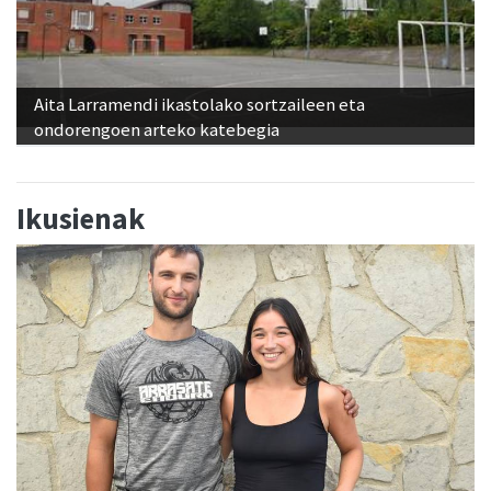
Aita Larramendi ikastolako sortzaileen eta
ondorengoen arteko katebegia
Ikusienak