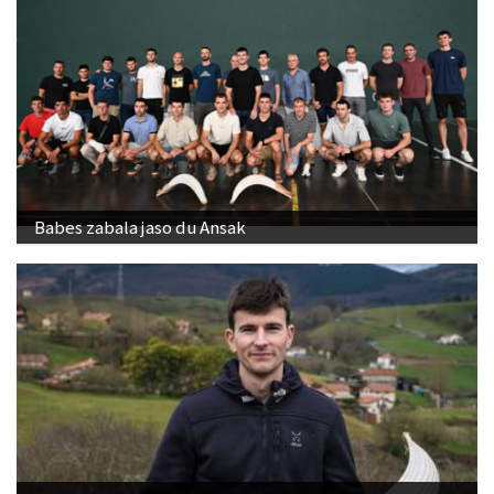
Babes zabala jaso du Ansak