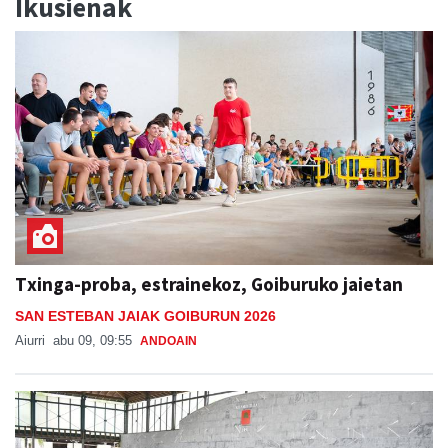
Ikusienak
Txinga-proba, estrainekoz, Goiburuko jaietan
SAN ESTEBAN JAIAK GOIBURUN 2026
Aiurri
abu 09, 09:55
ANDOAIN