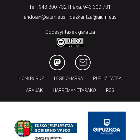
Tel.: 943 300 732 | Faxa: 943 300 731
andoain@aiurri.eus | idazkaritza@aiurri.eus
Codesyntaxek garatua
HONI BURUZ
LEGE OHARRA
PUBLIZITATEA
ARAUAK
HARREMANETARAKO
RSS