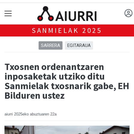
SANMIELAK 2025
SARRERA
EGITARAUA
Txosnen ordenantzaren
inposaketak utziko ditu
Sanmielak txosnarik gabe, EH
Bilduren ustez
aiurri
2025eko abuztuaren 22a