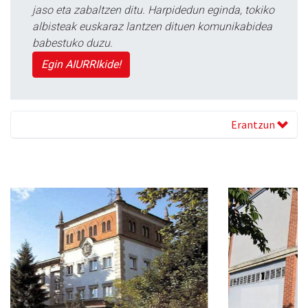
jaso eta zabaltzen ditu. Harpidedun eginda, tokiko
albisteak euskaraz lantzen dituen komunikabidea
babestuko duzu.
Egin AIURRIkide!
Erantzun