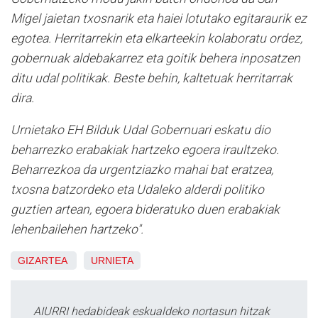
Migel jaietan txosnarik eta haiei lotutako egitaraurik ez
egotea. Herritarrekin eta elkarteekin kolaboratu ordez,
gobernuak aldebakarrez eta goitik behera inposatzen
ditu udal politikak. Beste behin, kaltetuak herritarrak
dira.
Urnietako EH Bilduk Udal Gobernuari eskatu dio
beharrezko erabakiak hartzeko egoera iraultzeko.
Beharrezkoa da urgentziazko mahai bat eratzea,
txosna batzordeko eta Udaleko alderdi politiko
guztien artean, egoera bideratuko duen erabakiak
lehenbailehen hartzeko".
GIZARTEA
URNIETA
AIURRI hedabideak eskualdeko nortasun hitzak