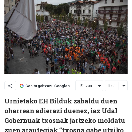
Entzun
Itzuli
Gehitu gaitzazu Googlen
Urnietako EH Bilduk zabaldu duen
oharrean adierazi duenez, iaz Udal
Gobernuak txosnak jartzeko moldatu
zuen arautegiak “txosna gabe utziko