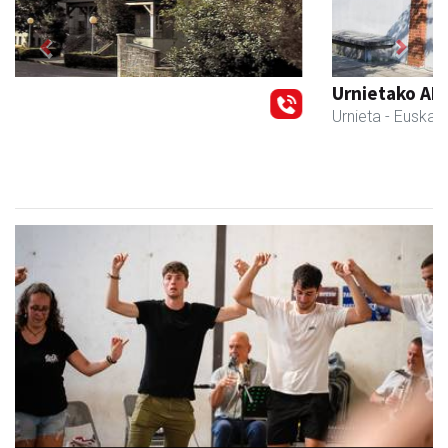
Previous
Next
Urnietako AEK euskaltegia
Urnieta
- Euskaltegiak