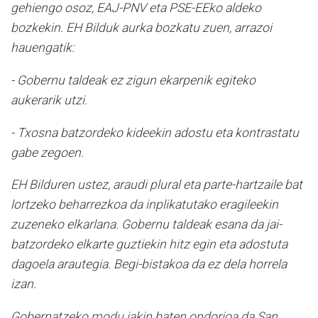
gehiengo osoz, EAJ-PNV eta PSE-EEko aldeko
bozkekin. EH Bilduk aurka bozkatu zuen, arrazoi
hauengatik:
- Gobernu taldeak ez zigun ekarpenik egiteko
aukerarik utzi.
- Txosna batzordeko kideekin adostu eta kontrastatu
gabe zegoen.
EH Bilduren ustez, araudi plural eta parte-hartzaile bat
lortzeko beharrezkoa da inplikatutako eragileekin
zuzeneko elkarlana. Gobernu taldeak esana da jai-
batzordeko elkarte guztiekin hitz egin eta adostuta
dagoela arautegia. Begi-bistakoa da ez dela horrela
izan.
Gobernatzeko modu jakin baten ondorioa da San