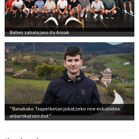
Babes zabala jaso du Ansak
"Banakako Txapelketan jokatzeko nire eskubidea
aldarrikatzen dut"