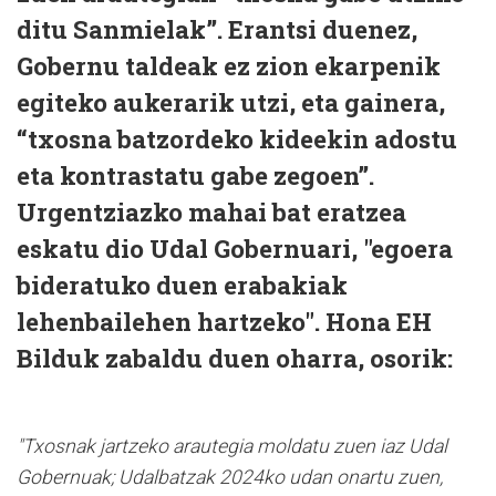
ditu Sanmielak”. Erantsi duenez,
Gobernu taldeak ez zion ekarpenik
egiteko aukerarik utzi, eta gainera,
“txosna batzordeko kideekin adostu
eta kontrastatu gabe zegoen”.
Urgentziazko mahai bat eratzea
eskatu dio Udal Gobernuari, "egoera
bideratuko duen erabakiak
lehenbailehen hartzeko". Hona EH
Bilduk zabaldu duen oharra, osorik:
"Txosnak jartzeko arautegia moldatu zuen iaz Udal
Gobernuak; Udalbatzak 2024ko udan onartu zuen,