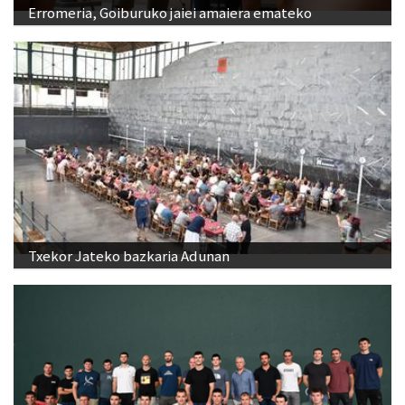
Erromeria, Goiburuko jaiei amaiera emateko
Txekor Jateko bazkaria Adunan