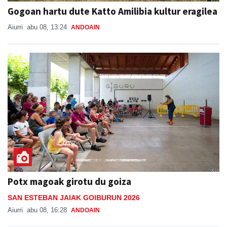
Gogoan hartu dute Katto Amilibia kultur eragilea
Aiurri
abu 08, 13:24
ANDOAIN
Potx magoak girotu du goiza
SAN ESTEBAN JAIAK GOIBURUN 2026
Aiurri
abu 08, 16:28
ANDOAIN