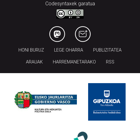
Codesyntaxek garatua
HONI BURUZ
LEGE OHARRA
PUBLIZITATEA
ARAUAK
HARREMANETARAKO
RSS