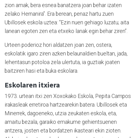
zion amak, bera esnea banatzera joan behar izaten
zelako Hernanira”. Era berean, penaz hartu zuen
Ubillosek eskola uztea: “Ezin nuen gehiago luzatu; aita
lanean egoten zen eta etxeko lanak egin behar ziren”.
Urteen poderioz hori aldatzen joan zen, ostera,
eskolatik igaro ziren azken belaunaldien bueltan, jada,
lehentasun potoloa zela ulertuta, ia guztiak joaten
baitziren hasi eta buka eskolara.
Eskolaren itxiera
1973. urtean itxi zen Xoxokako Eskola, Pepita Campos
irakasleak erretiroa hartzearekin batera. Ubillosek eta
Minerrek, dagoeneko, utzia zeukaten eskola, eta,
amaitu bezala, garaiko emakume gehientsuenen
antzera, josten eta bordatzen ikasteari ekin zioten.