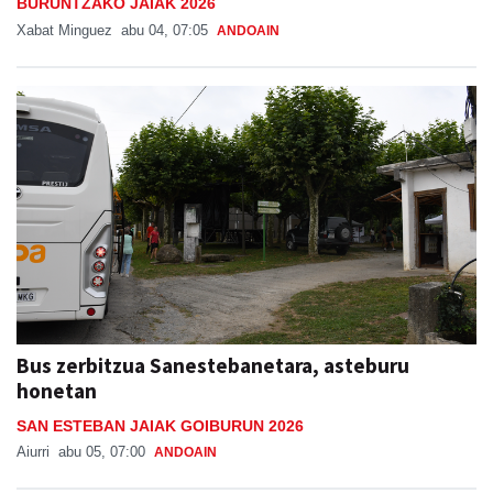
BURUNTZAKO JAIAK 2026
Xabat Minguez
abu 04, 07:05
ANDOAIN
Bus zerbitzua Sanestebanetara, asteburu
honetan
SAN ESTEBAN JAIAK GOIBURUN 2026
Aiurri
abu 05, 07:00
ANDOAIN