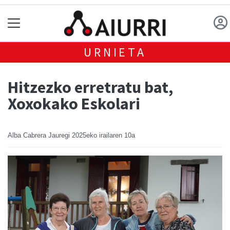
URNIETA
Hitzezko erretratu bat,
Xoxokako Eskolari
Alba Cabrera Jauregi
2025eko irailaren 10a