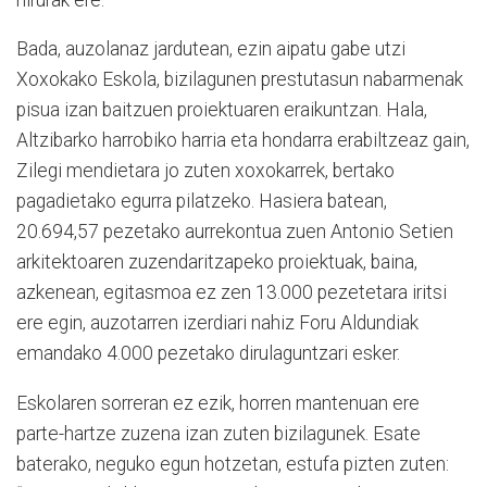
Bada, auzolanaz jardutean, ezin aipatu gabe utzi
Xoxokako Eskola, bizilagunen prestutasun nabarmenak
pisua izan baitzuen proiektuaren eraikuntzan. Hala,
Altzibarko harrobiko harria eta hondarra erabiltzeaz gain,
Zilegi mendietara jo zuten xoxokarrek, bertako
pagadietako egurra pilatzeko. Hasiera batean,
20.694,57 pezetako aurrekontua zuen Antonio Setien
arkitektoaren zuzendaritzapeko proiektuak, baina,
azkenean, egitasmoa ez zen 13.000 pezetetara iritsi
ere egin, auzotarren izerdiari nahiz Foru Aldundiak
emandako 4.000 pezetako dirulaguntzari esker.
Eskolaren sorreran ez ezik, horren mantenuan ere
parte-hartze zuzena izan zuten bizilagunek. Esate
baterako, neguko egun hotzetan, estufa pizten zuten: