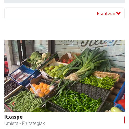
Erantzun
Previous
Next
Itxaspe
Urnieta
- Frutategiak