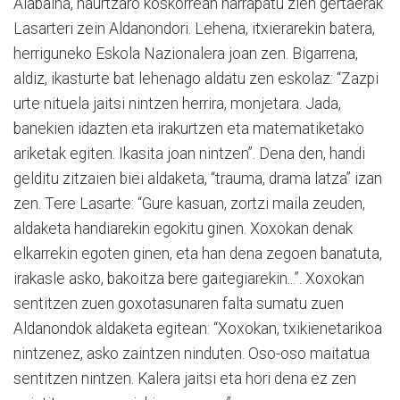
Alabaina, haurtzaro koskorrean harrapatu zien gertaerak
Lasarteri zein Aldanondori. Lehena, itxierarekin batera,
herriguneko Eskola Nazionalera joan zen. Bigarrena,
aldiz, ikasturte bat lehenago aldatu zen eskolaz: “Zazpi
urte nituela jaitsi nintzen herrira, monjetara. Jada,
banekien idazten eta irakurtzen eta matematiketako
ariketak egiten. Ikasita joan nintzen”. Dena den, handi
gelditu zitzaien biei aldaketa, “trauma, drama latza” izan
zen. Tere Lasarte: “Gure kasuan, zortzi maila zeuden,
aldaketa handiarekin egokitu ginen. Xoxokan denak
elkarrekin egoten ginen, eta han dena zegoen banatuta,
irakasle asko, bakoitza bere gaitegiarekin...”. Xoxokan
sentitzen zuen goxotasunaren falta sumatu zuen
Aldanondok aldaketa egitean: “Xoxokan, txikienetarikoa
nintzenez, asko zaintzen ninduten. Oso-oso maitatua
sentitzen nintzen. Kalera jaitsi eta hori dena ez zen