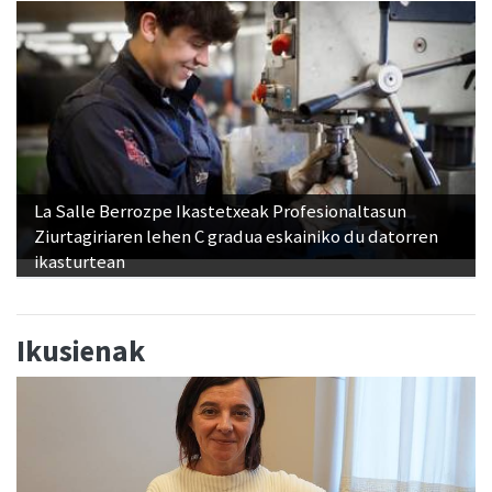
La Salle Berrozpe Ikastetxeak Profesionaltasun
Ziurtagiriaren lehen C gradua eskainiko du datorren
ikasturtean
Ikusienak