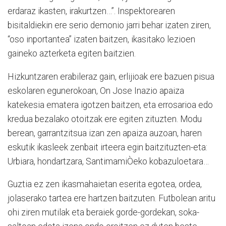
erdaraz ikasten, irakurtzen…”. Inspektorearen
bisitaldiekin ere serio demonio jarri behar izaten ziren,
“oso inportantea” izaten baitzen, ikasitako lezioen
gaineko azterketa egiten baitzien.
Hizkuntzaren erabileraz gain, erlijioak ere bazuen pisua
eskolaren egunerokoan, On Jose Inazio apaiza
katekesia ematera igotzen baitzen, eta errosarioa edo
kredua bezalako otoitzak ere egiten zituzten. Modu
berean, garrantzitsua izan zen apaiza auzoan, haren
eskutik ikasleek zenbait irteera egin baitzituzten-eta:
Urbiara, hondartzara, SantimamiÒeko kobazuloetara…
Guztia ez zen ikasmahaietan eserita egotea, ordea,
jolaserako tartea ere hartzen baitzuten. Futbolean aritu
ohi ziren mutilak eta beraiek gorde-gordekan, soka-