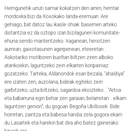
Herrigunetik urruti samar kokatzen den arren, herritar
mordoxka bizi da Xoxokako landa-eremuan. Are
gehiago, bat datoz lau ikasle ohiak: baserrien arteko
distantzia ez da oztopo izan bizilagunen komunitate-
ehuna sendo mantentzeko. Iraganean, heriotzen
aurrean, gaixotasunen agerpenean, irteeretan…
Askotariko motiboren bueltan biltzen ziren alboko
atarikoekin, laguntzeko zein elkarren konpainiaz
gozatzeko. Tarteka, Aldanondok esan bezala, “ahaldiya”
ere izaten zen, auzolana, bideak egiteko zein
garbitzeko, uzta-biltzeko, sagardoa ekoizteko… “Artoa
eta babarruna egin behar zen garaian, belarretan… elkarri
laguntzen genion”, du gogoan Begoña Ubillosek. Bide
horretan, zaintza eta babesa handia zela gogora ekarri
du Lasartek eta harekin bat dira aho batez gainerako
hirurak ere.