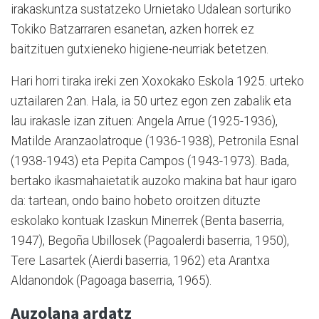
irakaskuntza sustatzeko Urnietako Udalean sorturiko
Tokiko Batzarraren esanetan, azken horrek ez
baitzituen gutxieneko higiene-neurriak betetzen.
Hari horri tiraka ireki zen Xoxokako Eskola 1925. urteko
uztailaren 2an. Hala, ia 50 urtez egon zen zabalik eta
lau irakasle izan zituen: Angela Arrue (1925-1936),
Matilde Aranzaolatroque (1936-1938), Petronila Esnal
(1938-1943) eta Pepita Campos (1943-1973). Bada,
bertako ikasmahaietatik auzoko makina bat haur igaro
da: tartean, ondo baino hobeto oroitzen dituzte
eskolako kontuak Izaskun Minerrek (Benta baserria,
1947), Begoña Ubillosek (Pagoalerdi baserria, 1950),
Tere Lasartek (Aierdi baserria, 1962) eta Arantxa
Aldanondok (Pagoaga baserria, 1965).
Auzolana ardatz