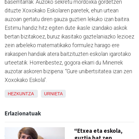
baserritarrak. Auzoko sekretu mordoxka gordetzen
dituzte Xoxokako Eskolaren paretek, ehun urtean
auzoan gertatu diren gauza guztien lekuko izan baitira.
Estimu handiz hitz egiten dute ikasle izandako askok
bertan bizitakoez, buruz ikasitako gaztelaniazko lezioez
zein arbeleko matematikako formulez harago ere
irakaspen handiak atera baitzituzten eskolan igarotako
urteetatik. Horrenbestez, gogora ekarri du Minerrek
auzotar askoren bizipena: “Gure unibertsitatea izan zen
Xoxokako Eskola”.
HEZKUNTZA
URNIETA
Erlazionatuak
“Etxea eta eskola,
guztia bat zen