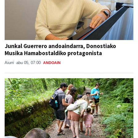
Junkal Guerrero andoaindarra, Donostiako
Musika Hamabostaldiko protagonista
Aiurri
abu 05, 07:00
ANDOAIN