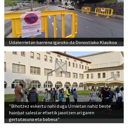
Udalerrietan barrena igaroko da Donostiako Klasikoa
"Bihotzez eskertu nahi dugu Urnietan nahiz beste
hainbat salestar etxetik jasotzen ari garen
gertutasuna eta babesa"