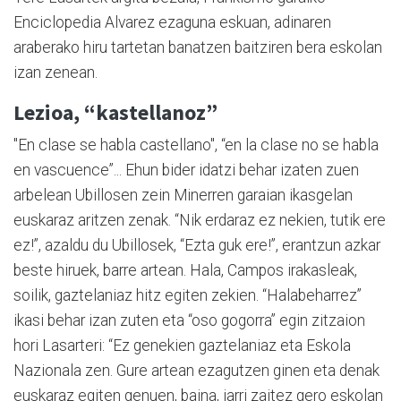
Enciclopedia Alvarez ezaguna eskuan, adinaren
araberako hiru tartetan banatzen baitziren bera eskolan
izan zenean.
Lezioa, “kastellanoz”
"En clase se habla castellano", “en la clase no se habla
en vascuence”... Ehun bider idatzi behar izaten zuen
arbelean Ubillosen zein Minerren garaian ikasgelan
euskaraz aritzen zenak. “Nik erdaraz ez nekien, tutik ere
ez!”, azaldu du Ubillosek, “Ezta guk ere!”, erantzun azkar
beste hiruek, barre artean. Hala, Campos irakasleak,
soilik, gaztelaniaz hitz egiten zekien. “Halabeharrez”
ikasi behar izan zuten eta “oso gogorra” egin zitzaion
hori Lasarteri: “Ez genekien gaztelaniaz eta Eskola
Nazionala zen. Gure artean ezagutzen ginen eta denak
euskaraz egiten genuen, baina, jarri zaitez gero eskolan