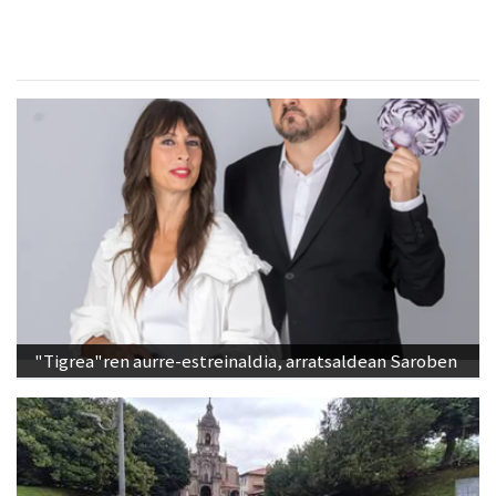
"Tigrea"ren aurre-estreinaldia, arratsaldean Saroben