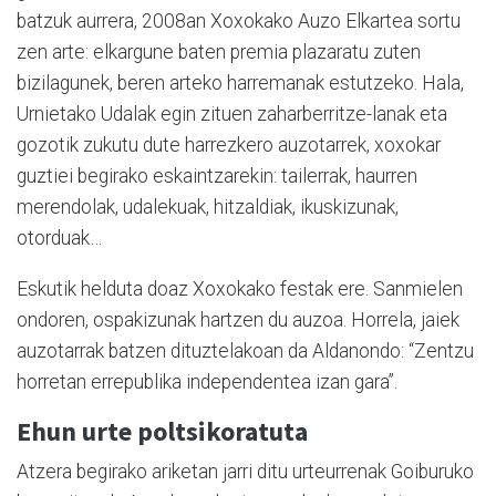
batzuk aurrera, 2008an Xoxokako Auzo Elkartea sortu
zen arte: elkargune baten premia plazaratu zuten
bizilagunek, beren arteko harremanak estutzeko. Hala,
Urnietako Udalak egin zituen zaharberritze-lanak eta
gozotik zukutu dute harrezkero auzotarrek, xoxokar
guztiei begirako eskaintzarekin: tailerrak, haurren
merendolak, udalekuak, hitzaldiak, ikuskizunak,
otorduak…
Eskutik helduta doaz Xoxokako festak ere. Sanmielen
ondoren, ospakizunak hartzen du auzoa. Horrela, jaiek
auzotarrak batzen dituztelakoan da Aldanondo: “Zentzu
horretan errepublika independentea izan gara”.
Ehun urte poltsikoratuta
Atzera begirako ariketan jarri ditu urteurrenak Goiburuko