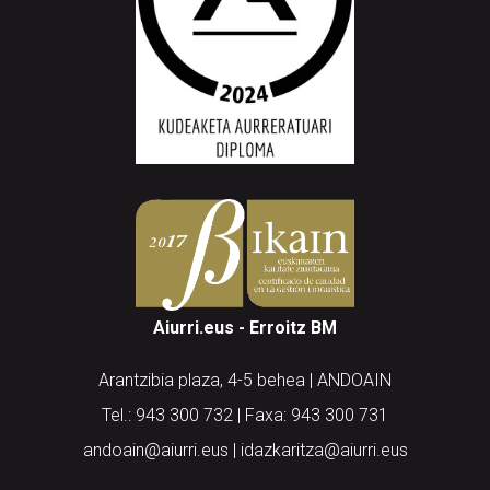
Aiurri.eus - Erroitz BM
Arantzibia plaza, 4-5 behea | ANDOAIN
Tel.: 943 300 732 | Faxa: 943 300 731
andoain@aiurri.eus | idazkaritza@aiurri.eus