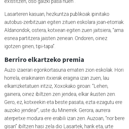
existitzen, oso gaizki pasa nuen”.
Lasarteren kasuan, hezkuntza publikoak ipinitako
autobus-zerbitzuan egiten zituen eskolara joan-etorriak.
Aldanondok, ostera, kotxean egiten zuen jaitsiera, “ama
esnea partitzera jaisten zenean. Ondoren, oinez
igotzen ginen, tipi-tapa”.
Berriro elkartzeko premia
Auzo izaerari egonkortasuna ematen zion eskolak. Hori
horrela, eraikinaren itxierak eragina izan zuen, lau
elkarrizketatuen iritziz, Xoxokako giroan: “Lehen,
gainera, oinez ibiltzen zen jendea, elkar ikusten zen.
Gero, ez, kotxeekin eta beste pasata, ezta ezagutu ere
auzoko jendea!”, uste du Minerrek. Gerora, aurrera
aterpetxe modura ere erabili izan zen. Auzoan, “nor bere
gisan” ibiltzen hasi zela dio Lasartek, harik eta, urte