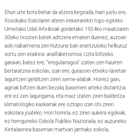
Ehun urte bota behar da atzera begirada, hain justu ere,
Xoxokako Eskolaren ateen irekierarekin topo egiteko.
Urnietako Udal Artxiboak gordetako 1924ko maiatzaren
30eko txosten batek aditzera ematen duenez, auzoan
aski nabarmena zen hutsune bati erantzuteko helburuz
sortu zen eraikina: analfabetismoa. Uzta biltzeko
garaian, batez ere, “irregularragoa” izaten zen haurren
bertaratzea eskolan, izan ere, gurasoei etxeko-lanetan
laguntzen gelditzen ziren seme-alabak. Horrez gain,
agiriak biltzen duen bezala, baserrien arteko distantzia
ere ez zen lagungarria, eta maiz izaten ziren baldintza
klimatologiko kaskarrak ere oztopo izan ohi ziren
eskolara joateko. Hori horrela, ez ziren aukera egokiak,
ez herriguneko Eskola Publiko Nazionala, ez auzuneko
Kintalaenea baserrian martxan jarritako eskola,