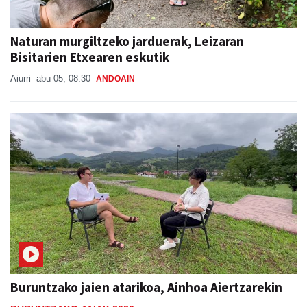
Naturan murgiltzeko jarduerak, Leizaran
Bisitarien Etxearen eskutik
Aiurri
abu 05, 08:30
ANDOAIN
Buruntzako jaien atarikoa, Ainhoa Aiertzarekin