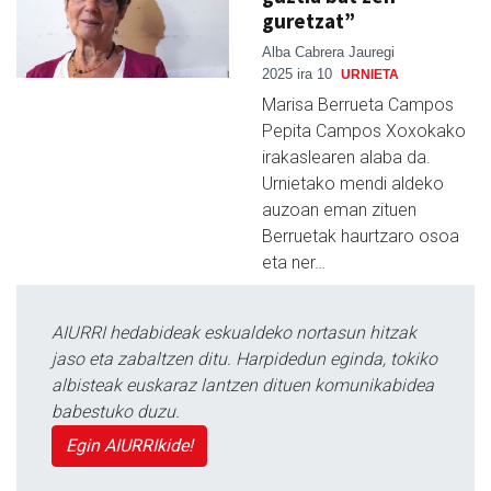
guretzat”
Alba Cabrera Jauregi
2025 ira 10
URNIETA
Marisa Berrueta Campos
Pepita Campos Xoxokako
irakaslearen alaba da.
Urnietako mendi aldeko
auzoan eman zituen
Berruetak haurtzaro osoa
eta ner…
AIURRI hedabideak eskualdeko nortasun hitzak
jaso eta zabaltzen ditu. Harpidedun eginda, tokiko
albisteak euskaraz lantzen dituen komunikabidea
babestuko duzu.
Egin AIURRIkide!