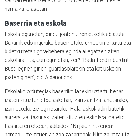
saltoan edota izena ondo oroitzen ez duten beste
hamaika jolasetan.
Baserria eta eskola
Eskola-egunetan, oinez joaten ziren etxetik abiatuta.
Bakarrik edo inguruko baserrietako umeekin elkartu eta
bidetxurretan gora-behera eginda ailegatzen ziren
eskolara. Eta, euri egunetan, zer? “Bada, berdin-berdin!
Busti egiten ginen, guardasolarekin eta katiuskekin
joaten ginen”, dio Aldanondok.
Eskolako ordutegiak baserriko lanekin uztartu behar
izaten zituzten etxe askotan, izan zaintza-lanetarako,
izan etxeko zereginetarako. Hala, askok adin batetik
aurrera, zailtasunak izaten zituzten eskolara joateko,
Lasarteren etxean, adibidez: “Ni jaio nintzenean,
hamabi urte zituen ahizpa zaharrenak. Nire zaintza utzi