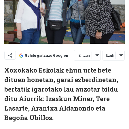
Entzun
Itzuli
Gehitu gaitzazu Googlen
Xoxokako Eskolak ehun urte bete
dituen honetan, garai ezberdinetan,
bertatik igarotako lau auzotar bildu
ditu Aiurrik: Izaskun Miner, Tere
Lasarte, Arantxa Aldanondo eta
Begoña Ubillos.