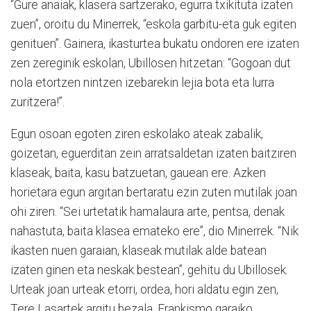
“Gure anaiak, klasera sartzerako, egurra txikituta izaten
zuen”, oroitu du Minerrek, “eskola garbitu-eta guk egiten
genituen”. Gainera, ikasturtea bukatu ondoren ere izaten
zen zereginik eskolan, Ubillosen hitzetan: “Gogoan dut
nola etortzen nintzen izebarekin lejia bota eta lurra
zuritzera!”.
Egun osoan egoten ziren eskolako ateak zabalik,
goizetan, eguerditan zein arratsaldetan izaten baitziren
klaseak, baita, kasu batzuetan, gauean ere. Azken
horietara egun argitan bertaratu ezin zuten mutilak joan
ohi ziren. “Sei urtetatik hamalaura arte, pentsa, denak
nahastuta, baita klasea emateko ere”, dio Minerrek. “Nik
ikasten nuen garaian, klaseak mutilak alde batean
izaten ginen eta neskak bestean”, gehitu du Ubillosek.
Urteak joan urteak etorri, ordea, hori aldatu egin zen,
Tere Lasartek argitu bezala, Frankismo garaiko