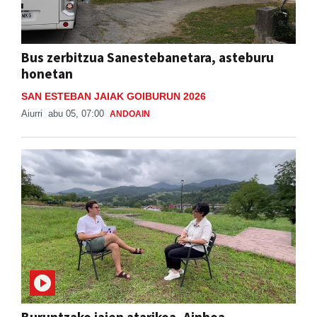
Bus zerbitzua Sanestebanetara, asteburu
honetan
SAN ESTEBAN JAIAK GOIBURUN 2026
Aiurri
abu 05, 07:00
ANDOAIN
Buruntzako jaien atarikoa, Ainhoa