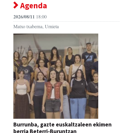
Agenda
2026/08/11
18:00
Matxo txaberna, Urnieta
Burrunba, gazte euskaltzaleen ekimen
berria Beterri-Buruntzan