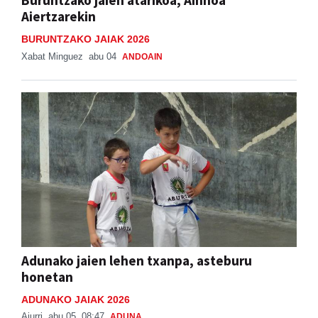
Aiertzarekin
BURUNTZAKO JAIAK 2026
Xabat Minguez
abu 04
ANDOAIN
Adunako jaien lehen txanpa, asteburu
honetan
ADUNAKO JAIAK 2026
Aiurri
abu 05, 08:47
ADUNA