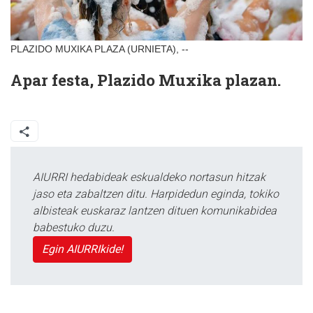
PLAZIDO MUXIKA PLAZA (URNIETA), --
Apar festa, Plazido Muxika plazan.
AIURRI hedabideak eskualdeko nortasun hitzak
jaso eta zabaltzen ditu. Harpidedun eginda, tokiko
albisteak euskaraz lantzen dituen komunikabidea
babestuko duzu.
Egin AIURRIkide!