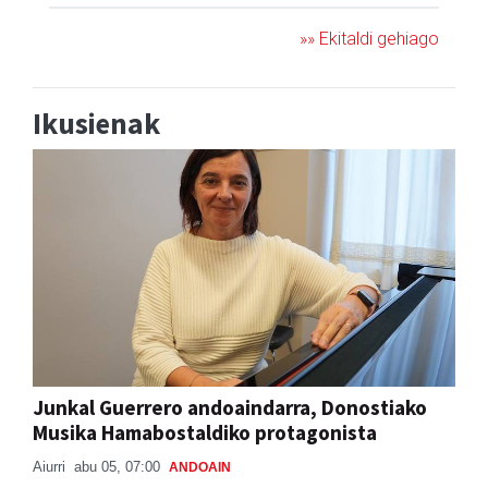
»» Ekitaldi gehiago
Ikusienak
Junkal Guerrero andoaindarra, Donostiako
Musika Hamabostaldiko protagonista
Aiurri
abu 05, 07:00
ANDOAIN