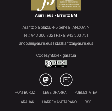
Aiurri.eus - Erroitz BM
Arantzibia plaza, 4-5 behea | ANDOAIN
Tel.: 943 300 732 | Faxa: 943 300 731
andoain@aiurri.eus | idazkaritza@aiurri.eus
Codesyntaxek garatua
HONI BURUZ
LEGE OHARRA
PUBLIZITATEA
ARAUAK
HARREMANETARAKO
RSS