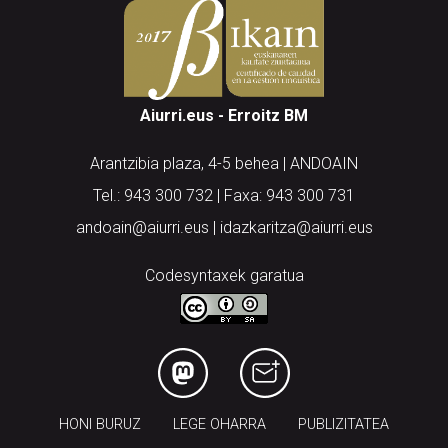
Aiurri.eus - Erroitz BM
Arantzibia plaza, 4-5 behea | ANDOAIN
Tel.: 943 300 732 | Faxa: 943 300 731
andoain@aiurri.eus | idazkaritza@aiurri.eus
Codesyntaxek garatua
HONI BURUZ
LEGE OHARRA
PUBLIZITATEA