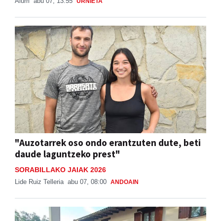
Aiurri
abu 07, 13:55
URNIETA
"Auzotarrek oso ondo erantzuten dute, beti
daude laguntzeko prest"
SORABILLAKO JAIAK 2026
Lide Ruiz Telleria
abu 07, 08:00
ANDOAIN