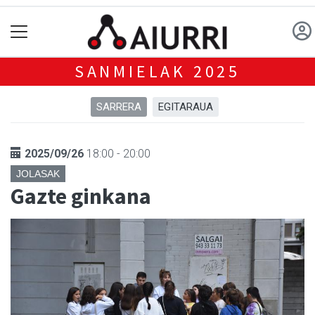
SANMIELAK 2025
SARRERA
EGITARAUA
2025/09/26
18:00 - 20:00
JOLASAK
Gazte ginkana