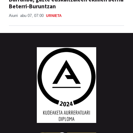
Beterri-Buruntzan
Aiurri
abu 07, 07:00
URNIETA