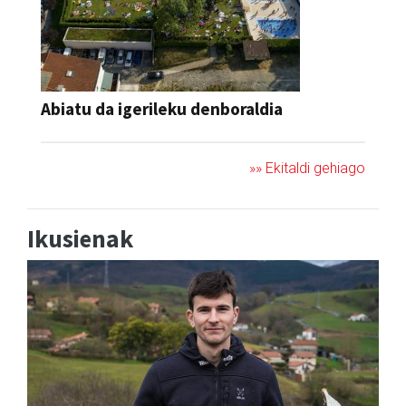
Abiatu da igerileku denboraldia
»» Ekitaldi gehiago
Ikusienak