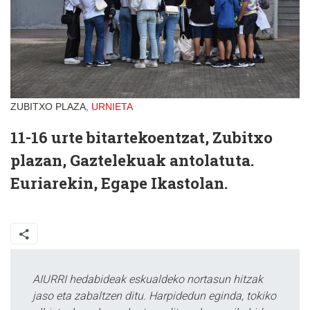
ZUBITXO PLAZA,
URNIETA
11-16 urte bitartekoentzat, Zubitxo
plazan, Gaztelekuak antolatuta.
Euriarekin, Egape Ikastolan.
AIURRI hedabideak eskualdeko nortasun hitzak
jaso eta zabaltzen ditu. Harpidedun eginda, tokiko