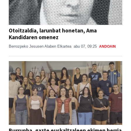
Otoitzaldia, larunbat honetan, Ama
Kandidaren omenez
Berrozpeko Jesusen Alaben Elkartea
abu 07, 09:25
ANDOAIN
Burrunba, gazte euskaltzaleen ekimen berria