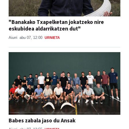
"Banakako Txapelketan jokatzeko nire
eskubidea aldarrikatzen dut"
Aiurri
abu 07, 12:00
URNIETA
Babes zabala jaso du Ansak