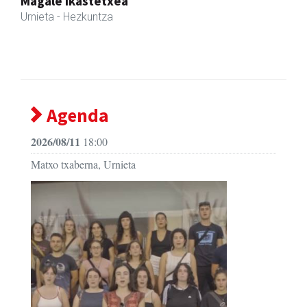
Ikasmin ikasketa zentroa
Urnieta
- Ikasketa zentroak
Agenda
2026/08/11
18:00
Matxo txaberna, Urnieta