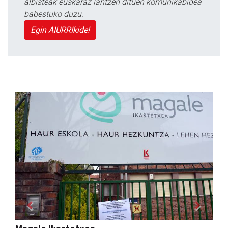
albisteak euskaraz lantzen dituen komunikabidea
babestuko duzu.
Egin AIURRIkide!
Previous
Next