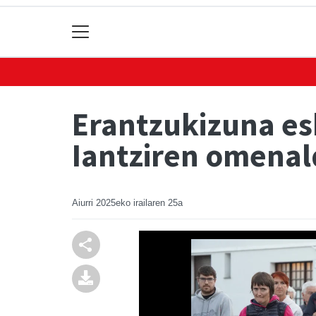
Erantzukizuna es
Iantziren omenal
Aiurri
2025eko irailaren 25a