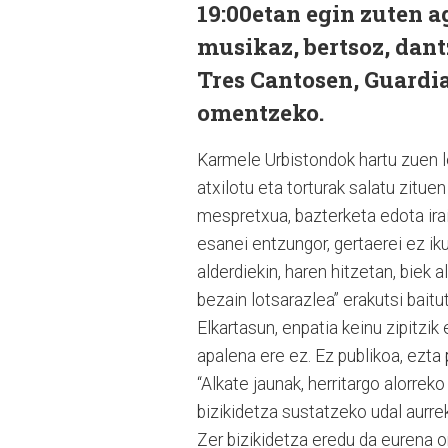
19:00etan egin zuten a
musikaz, bertsoz, dantz
Tres Cantosen, Guardia
omentzeko.
Karmele Urbistondok hartu zuen le
atxilotu eta torturak salatu zituen
mespretxua, bazterketa edota irai
esanei entzungor, gertaerei ez ik
alderdiekin, haren hitzetan, biek al
bezain lotsarazlea” erakutsi baitut
Elkartasun, enpatia keinu zipitzik
apalena ere ez. Ez publikoa, ezta 
“Alkate jaunak, herritargo alorrek
bizikidetza sustatzeko udal aurrek
Zer bizikidetza eredu da eurena 