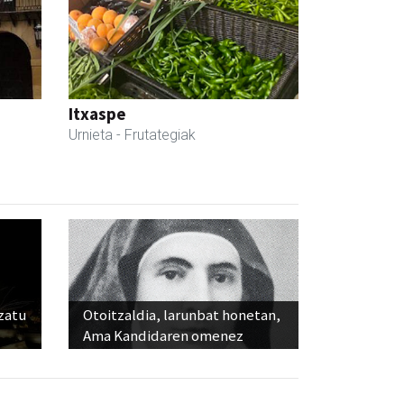
Itxaspe
Urnieta
- Frutategiak
ozatu
Otoitzaldia, larunbat honetan,
Ama Kandidaren omenez