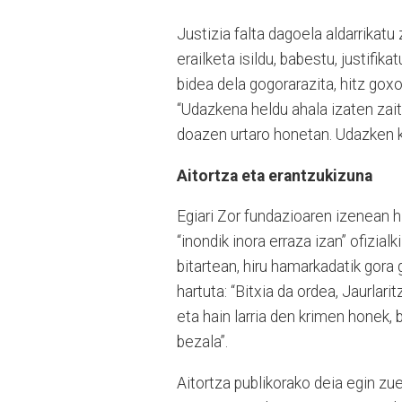
Justizia falta dagoela aldarrikatu
erailketa isildu, babestu, justifik
bidea dela gogorarazita, hitz goxoz
“Udazkena heldu ahala izaten zai
doazen urtaro honetan. Udazken ko
Aitortza eta erantzukizuna
Egiari Zor fundazioaren izenean 
“inondik inora erraza izan” ofizialk
bitartean, hiru hamarkadatik gora
hartuta: “Bitxia da ordea, Jaurlari
eta hain larria den krimen honek,
bezala”.
Aitortza publikorako deia egin zuen