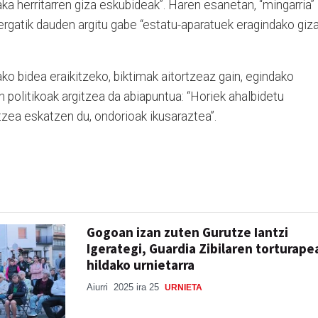
aka herritarren giza eskubideak”. Haren esanetan, “mingarria”
zergatik dauden argitu gabe “estatu-aparatuek eragindako giz
rako bidea eraikitzeko, biktimak aitortzeaz gain, egindako
politikoak argitzea da abiapuntua: “Horiek ahalbidetu
tzea eskatzen du, ondorioak ikusaraztea”.
Gogoan izan zuten Gurutze Iantzi
Igerategi, Guardia Zibilaren torturape
hildako urnietarra
Aiurri
2025 ira 25
URNIETA