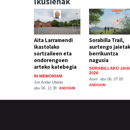
Ikusienak
Aita Larramendi
Sorabilla Trail,
ikastolako
aurtengo jaieta
sortzaileen eta
berrikuntza
ondorengoen
nagusia
arteko katebegia
SORABILLAKO JAIA
2026
IN MEMORIAM
Aiurri
abu 06, 07:00
Jon Ander Ubeda
ANDOAIN
abu 06, 11:38
ANDOAIN