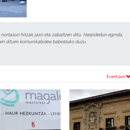
ortasun hitzak jaso eta zabaltzen ditu. Harpidedun eginda,
tzen dituen komunikabidea babestuko duzu.
Erantzun