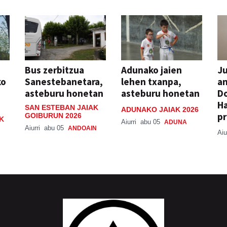
Bus zerbitzua
Adunako jaien
Ju
ko
Sanestebanetara,
lehen txanpa,
an
asteburu honetan
asteburu honetan
Do
H
SAN ESTEBAN JAIAK
ADUNAKO JAIAK 2026
pr
GOIBURUN 2026
K
Aiurri
abu 05
ADUNA
Aiurri
abu 05
ANDOAIN
Aiu