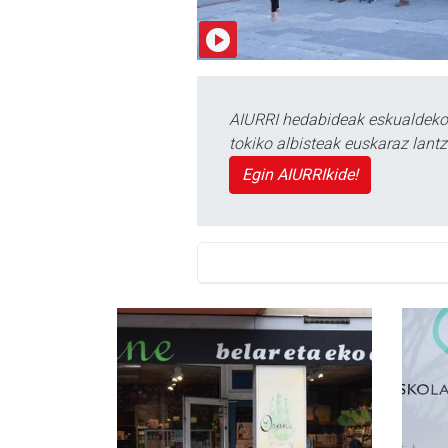
AIURRI hedabideak eskualdeko n
tokiko albisteak euskaraz lan
Egin AIURRIkide!