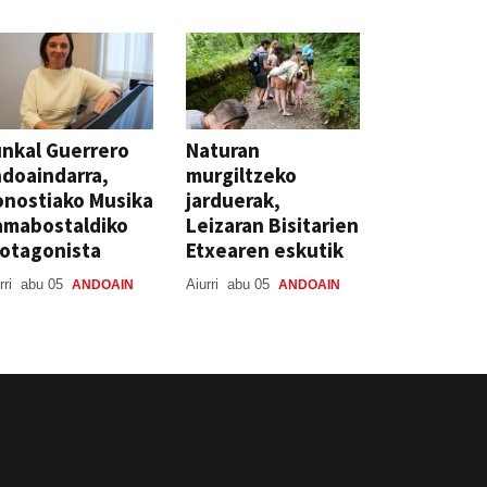
nkal Guerrero
Naturan
doaindarra,
murgiltzeko
nostiako Musika
jarduerak,
amabostaldiko
Leizaran Bisitarien
otagonista
Etxearen eskutik
rri
abu 05
Aiurri
abu 05
ANDOAIN
ANDOAIN