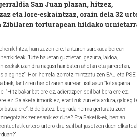
gerraldia San Juan plazan, hitzez,
az eta lore-eskaintzaz, orain dela 32 urt
 Zibilaren torturapean hildako urnietarr
henik hitza, hain zuzen ere, Iantziren sarekada berean
 herrikideak: “Urte hauetan guztietan, gezurra, laidoa,
n-isekak izan dira nagusi hainbaten ahotan eta jarreretan,
usia eginez”. Hori horrela, zorrotz mintzatu zen EAJ eta PSE
a biek, Iantziren heriotzaren aurrean, isiltasun “lotsagarria
e: “Hitz bakar bat ere ez, adierazpen soil bat bera ere ez.
 ere ez. Salaketa irmorik ez, erantzukizun eta ardura, galdegit
pribatua ere”. Bide batez, begirada herrira gerturatu zuen:
o zinegotziak zer esanik ez dute? Eta Baketik-ek, herrian
ontuetatik urtero-urtero diru-sail bat jasotzen duen elkarte
orduan?”.