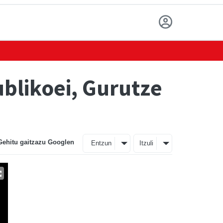
blikoei, Gurutze
Gehitu gaitzazu Googlen
Entzun
Itzuli