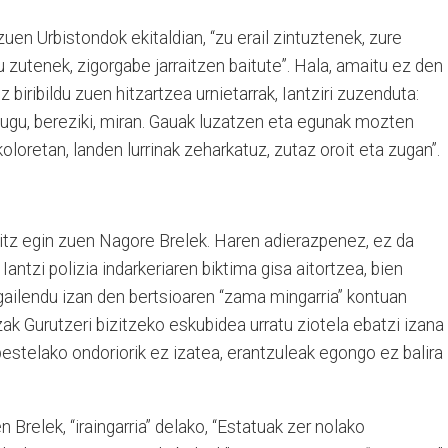
 zuen Urbistondok ekitaldian, “zu erail zintuztenek, zure
atu zutenek, zigorgabe jarraitzen baitute”. Hala, amaitu ez den
 biribildu zuen hitzartzea urnietarrak, Iantziri zuzenduta:
tugu, bereziki, miran. Gauak luzatzen eta egunak mozten
loretan, landen lurrinak zeharkatuz, zutaz oroit eta zugan”.
hitz egin zuen Nagore Brelek. Haren adierazpenez, ez da
i Iantzi polizia indarkeriaren biktima gisa aitortzea, bien
 gailendu izan den bertsioaren “zama mingarria” kontuan
tzak Gurutzeri bizitzeko eskubidea urratu ziotela ebatzi izana
 bestelako ondoriorik ez izatea, erantzuleak egongo ez balira
 Brelek, “iraingarria” delako, “Estatuak zer nolako