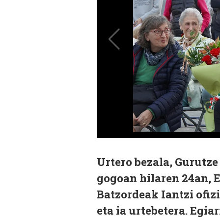
Urtero bezala, Gurutze
gogoan hilaren 24an, 
Batzordeak Iantzi ofizi
eta ia urtebetera. Egia