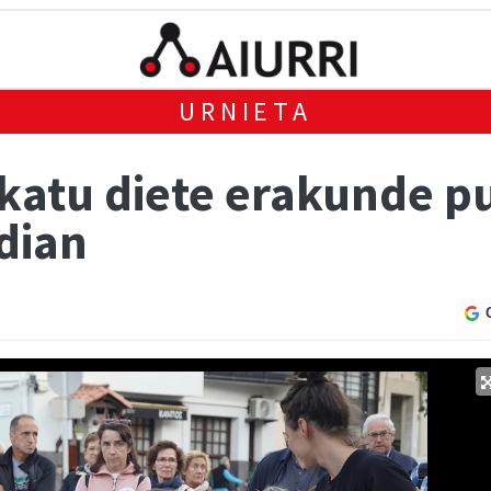
URNIETA
katu diete erakunde pu
dian