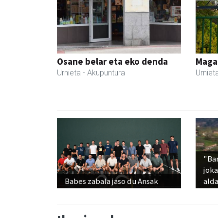
Osane belar eta eko denda
Maga
Urnieta
- Akupuntura
Urniet
"Ba
jok
Babes zabala jaso du Ansak
alda