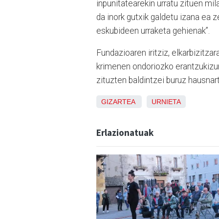
inpunitatearekin urratu zituen mil
da inork gutxik galdetu izana ea 
eskubideen urraketa gehienak”.
Fundazioaren iritziz, elkarbizitza
krimenen ondoriozko erantzukizun 
zituzten baldintzei buruz hausnar
GIZARTEA
URNIETA
Erlazionatuak