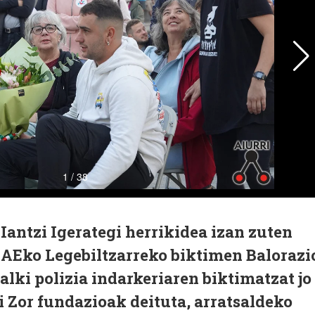
 Iantzi Igerategi herrikidea izan zuten
EAEko Legebiltzarreko biktimen Balorazi
alki polizia indarkeriaren biktimatzat jo
ri Zor fundazioak deituta, arratsaldeko