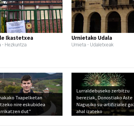
le Ikastetxea
Urnietako Udala
a
- Hezkuntza
Urnieta
- Udaletxeak
Lurraldebuseko zerbitzu
nakako Txapelketan
bereziak, Donostiako Aste
atzeko nire eskubidea
Nagusiko su-artifizialez g
rrikatzen dut"
ahal izateko