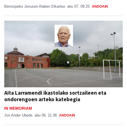
Berrozpeko Jesusen Alaben Elkartea
abu 07, 09:25
ANDOAIN
Aita Larramendi ikastolako sortzaileen eta
ondorengoen arteko katebegia
IN MEMORIAM
Jon Ander Ubeda
abu 06, 11:38
ANDOAIN