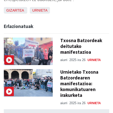
GIZARTEA
URNIETA
Erlazionatuak
Txosna Batzordeak
deitutako
manifestazioa
aiurri
2025 ira 26
URNIETA
Urnietako Txosna
Batzordearen
manifestazioa:
komunikatuaren
irakurketa
aiurri
2025 ira 26
URNIETA