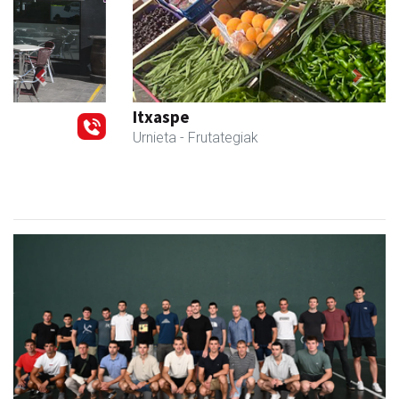
Previous
Next
Itxaspe
Urnieta
- Frutategiak