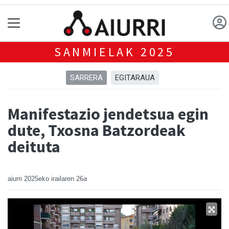
SANMIELAK 2025
SARRERA
EGITARAUA
Manifestazio jendetsua egin
dute, Txosna Batzordeak
deituta
aiurri
2025eko irailaren 26a