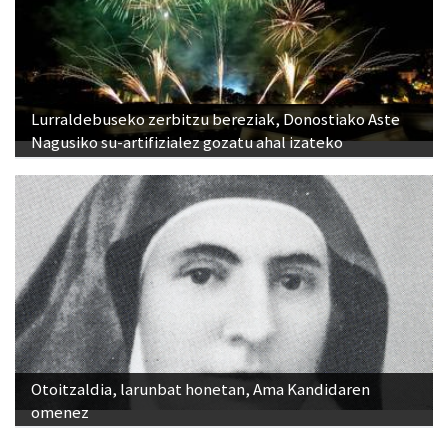
Lurraldebuseko zerbitzu bereziak, Donostiako Aste
Nagusiko su-artifizialez gozatu ahal izateko
Otoitzaldia, larunbat honetan, Ama Kandidaren
omenez