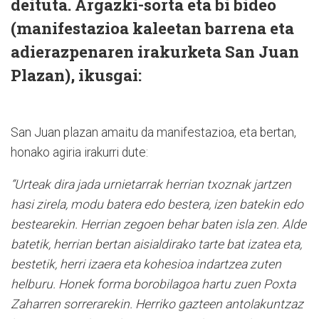
deituta. Argazki-sorta eta bi bideo
(manifestazioa kaleetan barrena eta
adierazpenaren irakurketa San Juan
Plazan), ikusgai:
San Juan plazan amaitu da manifestazioa, eta bertan,
honako agiria irakurri dute:
“Urteak dira jada urnietarrak herrian txoznak jartzen
hasi zirela, modu batera edo bestera, izen batekin edo
bestearekin. Herrian zegoen behar baten isla zen. Alde
batetik, herrian bertan aisialdirako tarte bat izatea eta,
bestetik, herri izaera eta kohesioa indartzea zuten
helburu. Honek forma borobilagoa hartu zuen Poxta
Zaharren sorrerarekin. Herriko gazteen antolakuntzaz