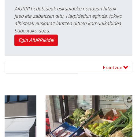
AIURRI hedabideak eskualdeko nortasun hitzak
jaso eta zabaltzen ditu. Harpidedun eginda, tokiko
albisteak euskaraz lantzen dituen komunikabidea
babestuko duzu.
Egin AIURRIkide!
Erantzun