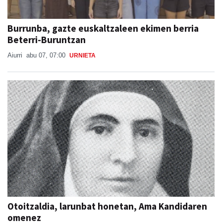
Burrunba, gazte euskaltzaleen ekimen berria
Beterri-Buruntzan
Aiurri
abu 07, 07:00
URNIETA
Otoitzaldia, larunbat honetan, Ama Kandidaren
omenez