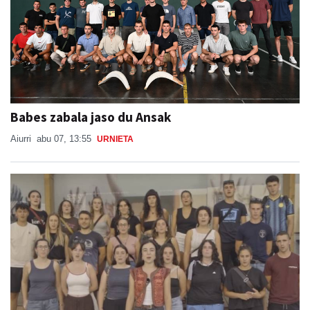
Babes zabala jaso du Ansak
Aiurri
abu 07, 13:55
URNIETA