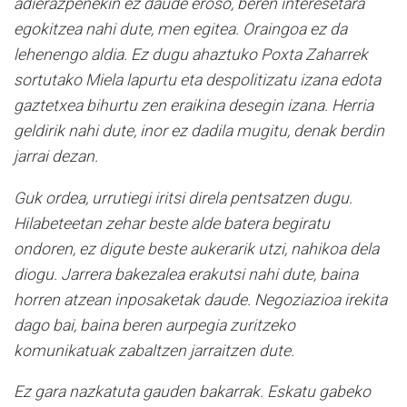
adierazpenekin ez daude eroso, beren interesetara
egokitzea nahi dute, men egitea. Oraingoa ez da
lehenengo aldia. Ez dugu ahaztuko Poxta Zaharrek
sortutako Miela lapurtu eta despolitizatu izana edota
gaztetxea bihurtu zen eraikina desegin izana. Herria
geldirik nahi dute, inor ez dadila mugitu, denak berdin
jarrai dezan.
Guk ordea, urrutiegi iritsi direla pentsatzen dugu.
Hilabeteetan zehar beste alde batera begiratu
ondoren, ez digute beste aukerarik utzi, nahikoa dela
diogu. Jarrera bakezalea erakutsi nahi dute, baina
horren atzean inposaketak daude. Negoziazioa irekita
dago bai, baina beren aurpegia zuritzeko
komunikatuak zabaltzen jarraitzen dute.
Ez gara nazkatuta gauden bakarrak. Eskatu gabeko