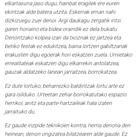
elkartasuna jaso dugu, hainbat eragilek ere euren
ekintzak alde batera utzita. Eskerrak eman nahi
dizkizuegu zuei denoi. Argi daukagu zergatik iritsi
garen honaino eta bidea oraindik ez dela bukatu.
Denontzako kolpea izan da txoznak ez jartzea eta
betiko festak ez edukitzea, baina lortzen gabiltzanak
erakusten digu egoerak hori eskatzen zuela. Urnietako
errealitateak eskatzen digu elkarrekin antolatzea,
gauzak aldatzeko lanean jarraitzea, borrokatzea.
Ez dute lortuko, beharrezko baldintzak lortu arte ez
gara isilduko. Urteetan zehar borrokatutako espazio
herrikoi, anitz eta parte-hartzaileak hala izaten
jarraituko du.
Ez gaude irizpide teknikoen kontra, herria denona den
heinean, denon ongizatea bilatzearen alde gaude. Ez