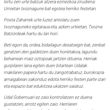
lortu zen urte batzuk atzera ezinezkoa zirudiena:
Urnietan txoznagune bat egotea herriko festetan.
Poxta Zaharrek urte luzez antolatu zuen
txoznaguneko egitaraua eta, azken urteetan, Txozna
Batzordeak hartu du lan hori.
Beti egon da, ordea, bidailagun desatsegin bat, zenbat
geratzen den galdetzen duen horietakoa, lagundu
beharrean maiz oztopoak jartzen dituena. Herriak
gurpilaren lana egiten duen bitartean Udalak
makilaren papera hartu du zangotrabatuz, burokrazia
amaigabean sakonduz edota herriko festen parte izan
eta espazio bat edukitzea ukatzen saiatuz.
Udal Gobernuari ez zaio kontrolatzen ez duena
gustatzen, arrotz egiten zaio. Herriaren