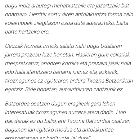
dugu inoiz arautegi mehatxatzaile eta jazartzaile bat
onartuko. Herritik sortu diren antolakuntza forma zein
kolektiboek zilegitasun osoa dute adierazteko, baita
parte hartzeko ere.
Gauzak horrela, irmoki salatu nahi dugu Udalaren
jarrera prozesu luze honetan. Hasieran gure eskariak
mespretxatuz, ondoren korrika eta presaka jaiak nola
edo hala ateratzeko beharra izanez eta, azkenik,
txoznagunea ez egotearen ardura Txozna Batzordeari
egotziz. Bide honetan, autokritikaren zantzurik ez.
Batzordea osatzen dugun eragileak gara lehen
interesatuak txoznagunea aurrera atera dadin. Hori
bai, denak ez du balio, eta Txozna Batzordea osatzen
dugunon lan egiteko modua eta antolakuntza
errespetatzen ez badituzte, jai dute”.