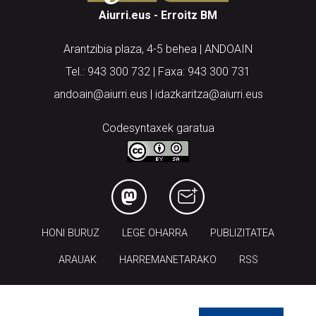
Aiurri.eus - Erroitz BM
Arantzibia plaza, 4-5 behea | ANDOAIN
Tel.: 943 300 732 | Faxa: 943 300 731
andoain@aiurri.eus | idazkaritza@aiurri.eus
Codesyntaxek garatua
HONI BURUZ
LEGE OHARRA
PUBLIZITATEA
ARAUAK
HARREMANETARAKO
RSS