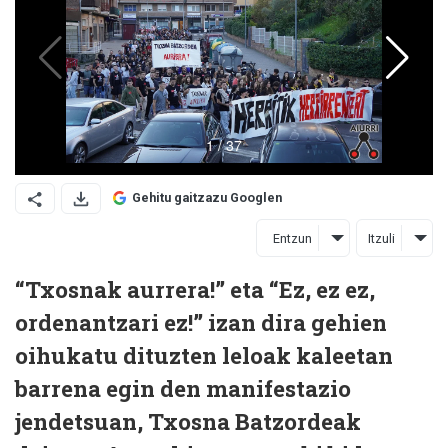
Gehitu gaitzazu Googlen
Entzun
Itzuli
“Txosnak aurrera!” eta “Ez, ez ez,
ordenantzari ez!” izan dira gehien
oihukatu dituzten leloak kaleetan
barrena egin den manifestazio
jendetsuan, Txosna Batzordeak