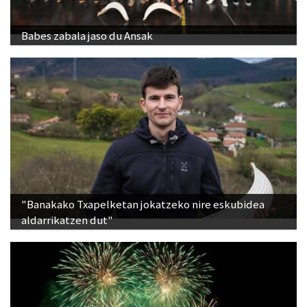
Babes zabala jaso du Ansak
"Banakako Txapelketan jokatzeko nire eskubidea
aldarrikatzen dut"