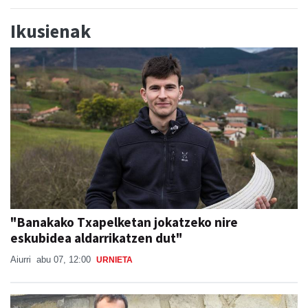
Ikusienak
"Banakako Txapelketan jokatzeko nire
eskubidea aldarrikatzen dut"
Aiurri
abu 07, 12:00
URNIETA