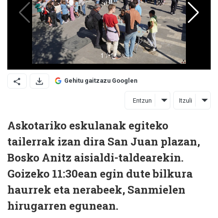
Gehitu gaitzazu Googlen
Entzun
Itzuli
Askotariko eskulanak egiteko
tailerrak izan dira San Juan plazan,
Bosko Anitz aisialdi-taldearekin.
Goizeko 11:30ean egin dute bilkura
haurrek eta nerabeek, Sanmielen
hirugarren egunean.