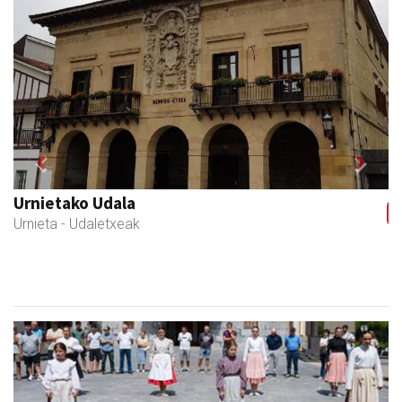
Previous
Next
Urnietako AEK euskaltegia
Urnieta
- Euskaltegiak