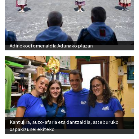
Adinekoei omenaldia Adunako plazan
Kantujira, auzo-afaria eta dantzaldia, asteburuko
ospakizunei ekiteko