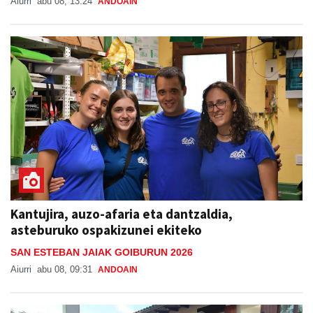
Aiurri
abu 08, 13:24
ANDOAIN
Kantujira, auzo-afaria eta dantzaldia,
asteburuko ospakizunei ekiteko
SAN ESTEBAN JAIAK GOIBURUN 2026
Aiurri
abu 08, 09:31
ANDOAIN