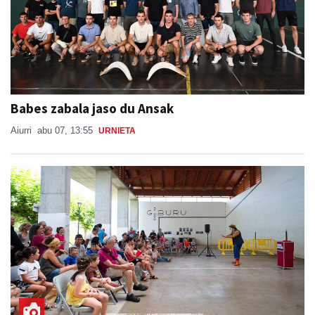
Babes zabala jaso du Ansak
Aiurri
abu 07, 13:55
URNIETA