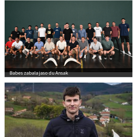
Babes zabala jaso du Ansak