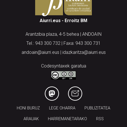
Aiurri.eus - Erroitz BM
Arantzibia plaza, 4-5 behea | ANDOAIN
Tel.: 943 300 732 | Faxa: 943 300 731
andoain@aiurri.eus | idazkaritza@aiurri.eus
Codesyntaxek garatua
HONI BURUZ
LEGE OHARRA
PUBLIZITATEA
ARAUAK
HARREMANETARAKO
RSS