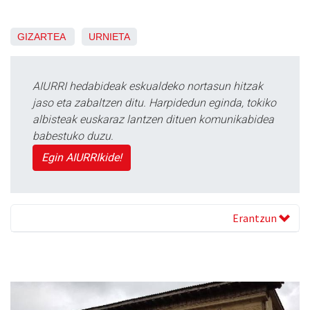
GIZARTEA
URNIETA
AIURRI hedabideak eskualdeko nortasun hitzak
jaso eta zabaltzen ditu. Harpidedun eginda, tokiko
albisteak euskaraz lantzen dituen komunikabidea
babestuko duzu.
Egin AIURRIkide!
Erantzun