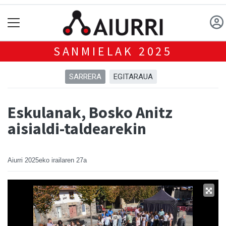
SANMIELAK 2025
SARRERA
EGITARAUA
Eskulanak, Bosko Anitz
aisialdi-taldearekin
Aiurri
2025eko irailaren 27a