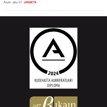
Aiurri
abu 07
URNIETA