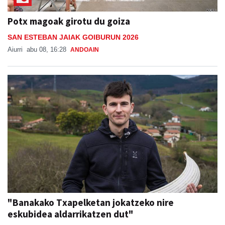
Potx magoak girotu du goiza
SAN ESTEBAN JAIAK GOIBURUN 2026
Aiurri
abu 08, 16:28
ANDOAIN
"Banakako Txapelketan jokatzeko nire
eskubidea aldarrikatzen dut"