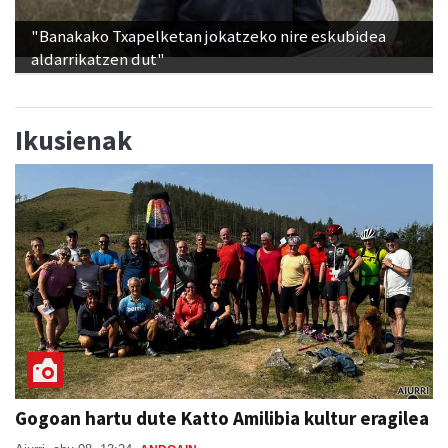
"Banakako Txapelketan jokatzeko nire eskubidea
aldarrikatzen dut"
Ikusienak
Gogoan hartu dute Katto Amilibia kultur eragilea