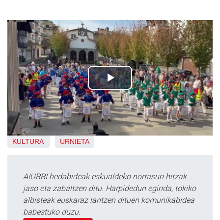
KULTURA
URNIETA
AIURRI hedabideak eskualdeko nortasun hitzak
jaso eta zabaltzen ditu. Harpidedun eginda, tokiko
albisteak euskaraz lantzen dituen komunikabidea
babestuko duzu.