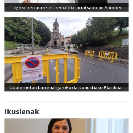
"Tigrea"ren aurre-estreinaldia, arratsaldean Saroben
Udalerrietan barrena igaroko da Donostiako Klasikoa
Ikusienak