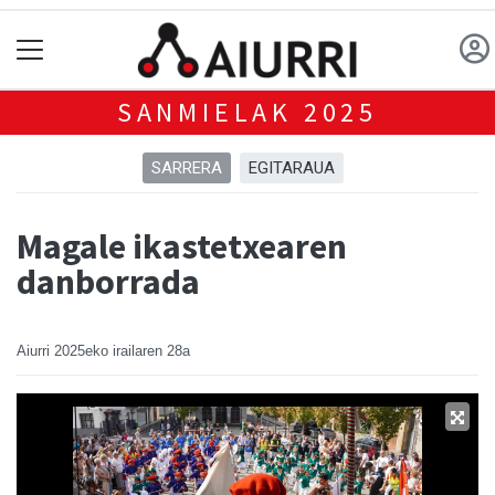
SANMIELAK 2025
SARRERA
EGITARAUA
Magale ikastetxearen
danborrada
Aiurri
2025eko irailaren 28a