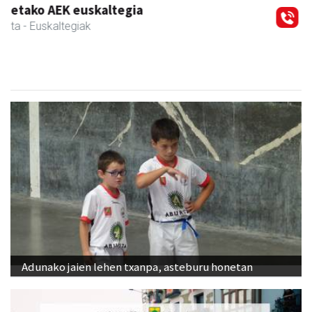
Itxaspe
Urnieta
- Frutategiak
Adunako jaien lehen txanpa, asteburu honetan