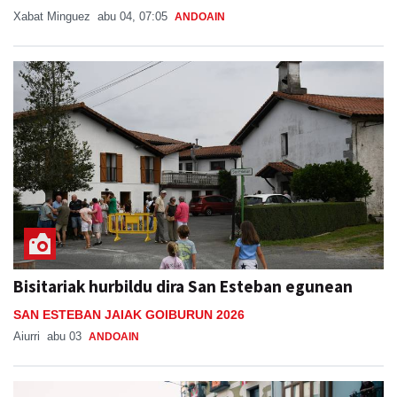
Xabat Minguez
abu 04, 07:05
ANDOAIN
Bisitariak hurbildu dira San Esteban egunean
SAN ESTEBAN JAIAK GOIBURUN 2026
Aiurri
abu 03
ANDOAIN