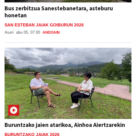
Bus zerbitzua Sanestebanetara, asteburu
honetan
SAN ESTEBAN JAIAK GOIBURUN 2026
Aiurri
abu 05, 07:00
ANDOAIN
Buruntzako jaien atarikoa, Ainhoa Aiertzarekin
BURUNTZAKO JAIAK 2026