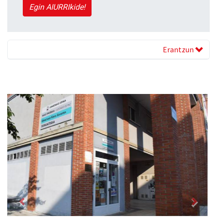
Egin AIURRIkide!
Erantzun
Previous
Next