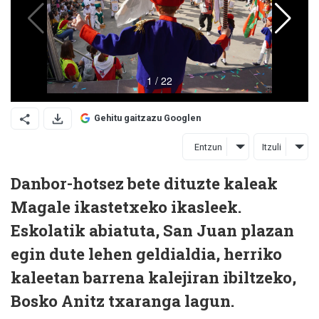
Gehitu gaitzazu Googlen
Entzun
Itzuli
Danbor-hotsez bete dituzte kaleak
Magale ikastetxeko ikasleek.
Eskolatik abiatuta, San Juan plazan
egin dute lehen geldialdia, herriko
kaleetan barrena kalejiran ibiltzeko,
Bosko Anitz txaranga lagun.