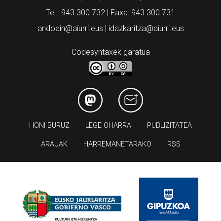
Tel.: 943 300 732 | Faxa: 943 300 731
andoain@aiurri.eus | idazkaritza@aiurri.eus
Codesyntaxek garatua
HONI BURUZ
LEGE OHARRA
PUBLIZITATEA
ARAUAK
HARREMANETARAKO
RSS