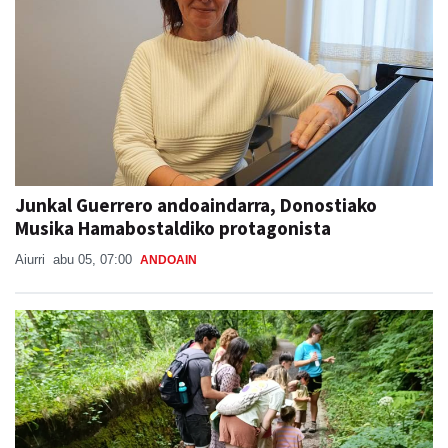
Junkal Guerrero andoaindarra, Donostiako
Musika Hamabostaldiko protagonista
Aiurri
abu 05, 07:00
ANDOAIN