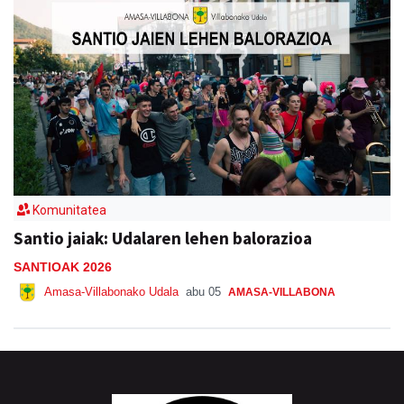
Komunitatea
Santio jaiak: Udalaren lehen balorazioa
SANTIOAK 2026
Amasa-Villabonako Udala
abu 05
AMASA-VILLABONA