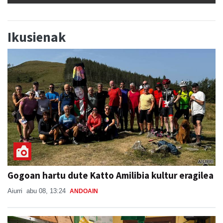
Ikusienak
Gogoan hartu dute Katto Amilibia kultur eragilea
Aiurri
abu 08, 13:24
ANDOAIN