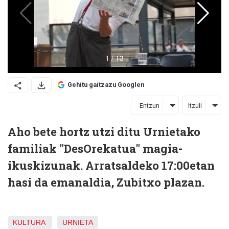
Gehitu gaitzazu Googlen
Entzun
Itzuli
Aho bete hortz utzi ditu Urnietako
familiak "DesOrekatua" magia-
ikuskizunak. Arratsaldeko 17:00etan
hasi da emanaldia, Zubitxo plazan.
KULTURA
URNIETA