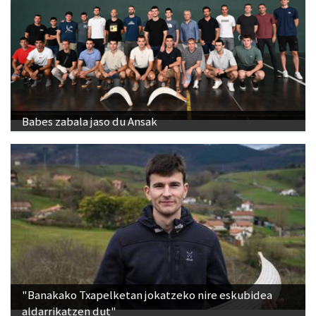
Babes zabala jaso du Ansak
"Banakako Txapelketan jokatzeko nire eskubidea
aldarrikatzen dut"