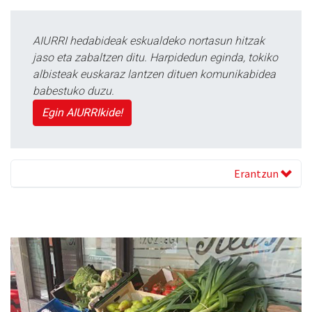
AIURRI hedabideak eskualdeko nortasun hitzak
jaso eta zabaltzen ditu. Harpidedun eginda, tokiko
albisteak euskaraz lantzen dituen komunikabidea
babestuko duzu.
Egin AIURRIkide!
Erantzun