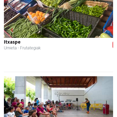
Previous
Next
Osane belar eta eko denda
Urnieta
- Akupuntura