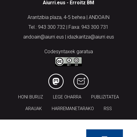
Aiurri.eus - Erroitz BM
Arantzibia plaza, 4-5 behea | ANDOAIN
Tel.: 943 300 732 | Faxa: 943 300 731
andoain@aiurri.eus | idazkaritza@aiurri.eus
Codesyntaxek garatua
HONI BURUZ
LEGE OHARRA
PUBLIZITATEA
ARAUAK
HARREMANETARAKO
RSS