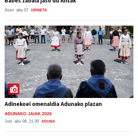
Babes zabala jaso du Ansak
Aiurri
abu 07
URNIETA
Adinekoei omenaldia Adunako plazan
ADUNAKO JAIAK 2026
Joni
abu 08, 21:30
ADUNA