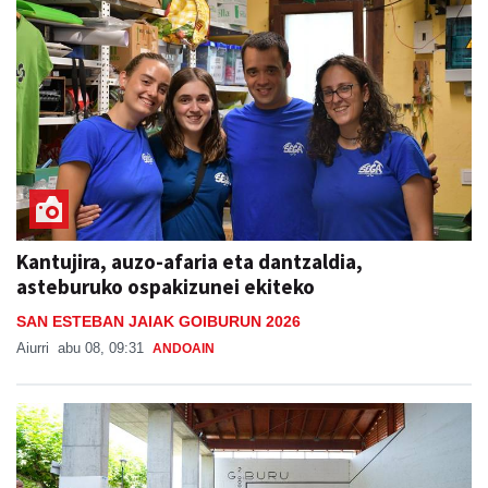
Kantujira, auzo-afaria eta dantzaldia,
asteburuko ospakizunei ekiteko
SAN ESTEBAN JAIAK GOIBURUN 2026
Aiurri
abu 08, 09:31
ANDOAIN