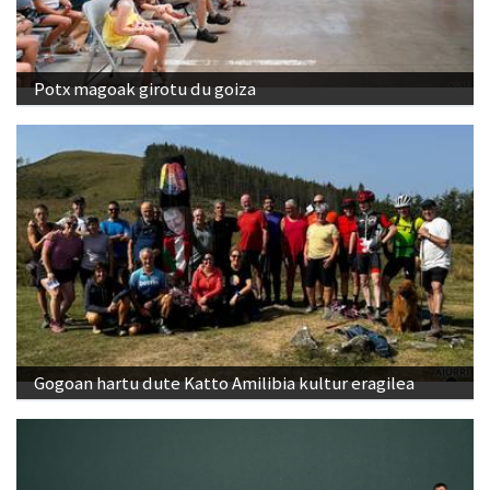
Potx magoak girotu du goiza
Gogoan hartu dute Katto Amilibia kultur eragilea