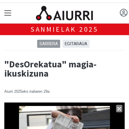
SANMIELAK 2025
SARRERA
EGITARAUA
"DesOrekatua" magia-
ikuskizuna
Aiurri
2025eko irailaren 29a