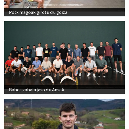
Potx magoak girotu du goiza
Babes zabala jaso du Ansak