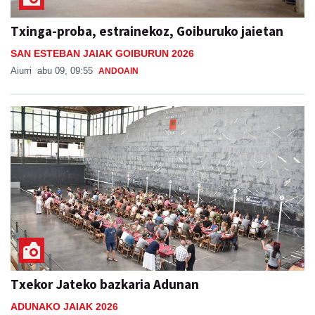
Txinga-proba, estrainekoz, Goiburuko jaietan
SAN ESTEBAN JAIAK GOIBURUN 2026
Aiurri
abu 09, 09:55
ANDOAIN
Txekor Jateko bazkaria Adunan
ADUNAKO JAIAK 2026