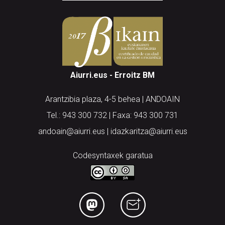
Aiurri.eus - Erroitz BM
Arantzibia plaza, 4-5 behea | ANDOAIN
Tel.: 943 300 732 | Faxa: 943 300 731
andoain@aiurri.eus | idazkaritza@aiurri.eus
Codesyntaxek garatua