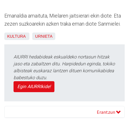
Emanaldia amaituta, Mielaren jaitsierari ekin diote. Eta
zezen suzkoarekin azken traka eman diote Sanmielei.
KULTURA
URNIETA
AIURRI hedabideak eskualdeko nortasun hitzak
jaso eta zabaltzen ditu. Harpidedun eginda, tokiko
albisteak euskaraz lantzen dituen komunikabidea
babestuko duzu.
Egin AIURRIkide!
Erantzun