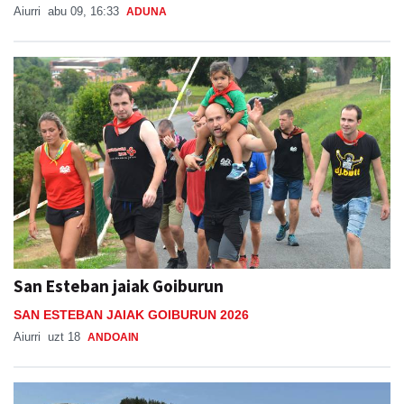
Aiurri
abu 09, 16:33
ADUNA
San Esteban jaiak Goiburun
SAN ESTEBAN JAIAK GOIBURUN 2026
Aiurri
uzt 18
ANDOAIN