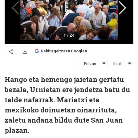
Gehitu gaitzazu Googlen
Entzun
Itzuli
Hango eta hemengo jaietan gertatu
bezala, Urnietan ere jendetza batu du
talde nafarrak. Mariatxi eta
mexikoko doinuetan oinarrituta,
zaletu andana bildu dute San Juan
plazan.