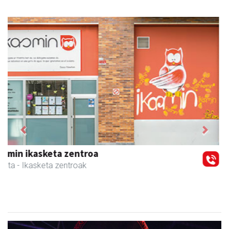
Previous
Next
Egape Ikastola
Urnieta
- Hezkuntza