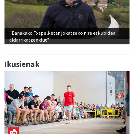
"Banakako Txapelketan jokatzeko nire eskubidea
aldarrikatzen dut"
Ikusienak