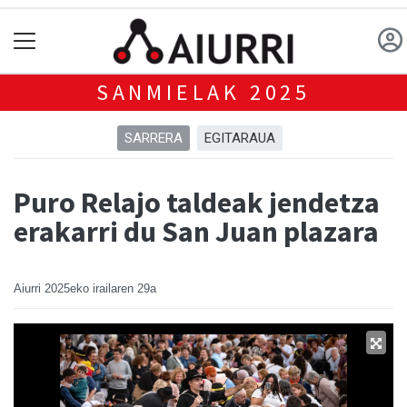
SANMIELAK 2025
SARRERA
EGITARAUA
Puro Relajo taldeak jendetza
erakarri du San Juan plazara
Aiurri
2025eko irailaren 29a