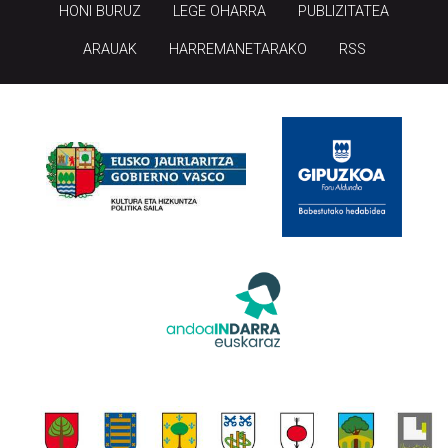
HONI BURUZ
LEGE OHARRA
PUBLIZITATEA
ARAUAK
HARREMANETARAKO
RSS