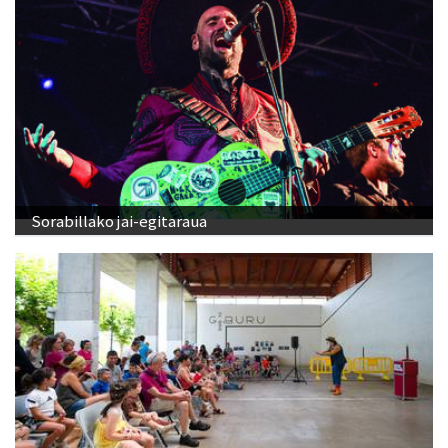
Sorabillako jai-egitaraua