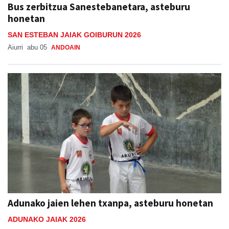
Bus zerbitzua Sanestebanetara, asteburu
honetan
SAN ESTEBAN JAIAK GOIBURUN 2026
Aiurri
abu 05
ANDOAIN
Adunako jaien lehen txanpa, asteburu honetan
ADUNAKO JAIAK 2026