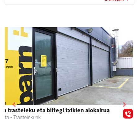
Previous
Next
Muazpi harategia
Urnieta
- Harategiak