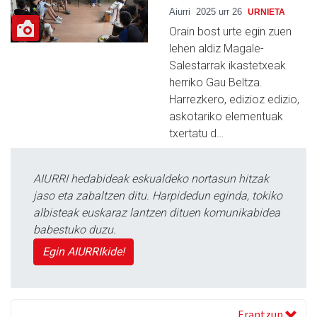
Aiurri
2025 urr 26
URNIETA
Orain bost urte egin zuen
lehen aldiz Magale-
Salestarrak ikastetxeak
herriko Gau Beltza.
Harrezkero, edizioz edizio,
askotariko elementuak
txertatu d…
AIURRI hedabideak eskualdeko nortasun hitzak
jaso eta zabaltzen ditu. Harpidedun eginda, tokiko
albisteak euskaraz lantzen dituen komunikabidea
babestuko duzu.
Egin AIURRIkide!
Erantzun