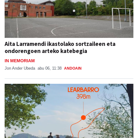
Aita Larramendi ikastolako sortzaileen eta
ondorengoen arteko katebegia
IN MEMORIAM
Jon Ander Ubeda
abu 06, 11:38
ANDOAIN