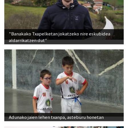
"Banakako Txapelketan jokatzeko nire eskubidea
aldarrikatzen dut"
Adunako jaien lehen txanpa, asteburu honetan