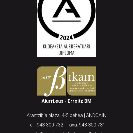
Aiurri.eus - Erroitz BM
Arantzibia plaza, 4-5 behea | ANDOAIN
Tel.: 943 300 732 | Faxa: 943 300 731