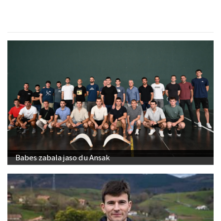
Babes zabala jaso du Ansak