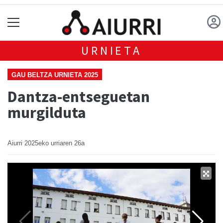
URNIETA
GAU BELTZA URNIETA 2025
Dantza-entseguetan
murgilduta
Aiurri
2025eko urriaren 26a