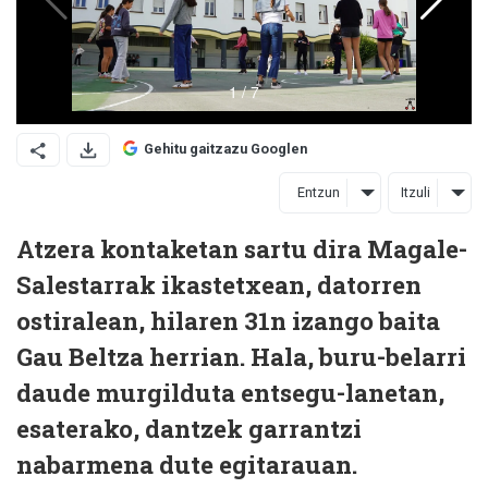
Gehitu gaitzazu Googlen
Entzun
Itzuli
Atzera kontaketan sartu dira Magale-
Salestarrak ikastetxean, datorren
ostiralean, hilaren 31n izango baita
Gau Beltza herrian. Hala, buru-belarri
daude murgilduta entsegu-lanetan,
esaterako, dantzek garrantzi
nabarmena dute egitarauan.