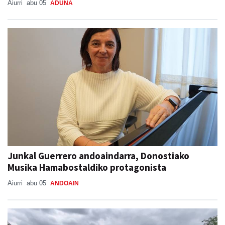
Aiurri
abu 05
ADUNA
Junkal Guerrero andoaindarra, Donostiako
Musika Hamabostaldiko protagonista
Aiurri
abu 05
ANDOAIN