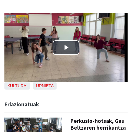
KULTURA
URNIETA
Erlazionatuak
Perkusio-hotsak, Gau
Beltzaren berrikuntza