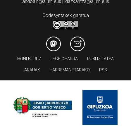
andoain@aiurri.eus | idazkaritza@aiurri.eus
Codesyntaxek garatua
HONI BURUZ
LEGE OHARRA
PUBLIZITATEA
ARAUAK
HARREMANETARAKO
RSS