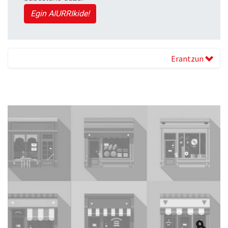
Egin AIURRIkide!
Erantzun
Previous
Next