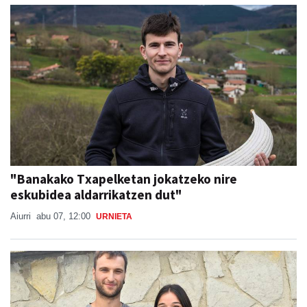
"Banakako Txapelketan jokatzeko nire
eskubidea aldarrikatzen dut"
Aiurri
abu 07, 12:00
URNIETA