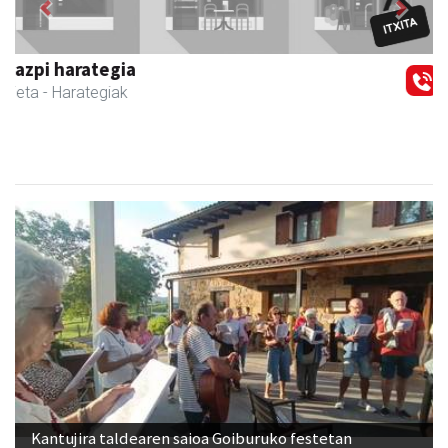
Egape Ikastola
Urnieta
- Hezkuntza
Kantujira taldearen saioa Goiburuko festetan