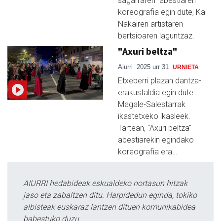
sagarraren" abestiaren
koreografia egin dute, Kai
Nakairen artistaren
bertsioaren laguntzaz.
"Axuri beltza"
Aiurri
2025 urr 31
URNIETA
Etxeberri plazan dantza-
erakustaldia egin dute
Magale-Salestarrak
ikastetxeko ikasleek.
Tartean, "Axuri beltza"
abestiarekin egindako
koreografia era…
AIURRI hedabideak eskualdeko nortasun hitzak
jaso eta zabaltzen ditu. Harpidedun eginda, tokiko
albisteak euskaraz lantzen dituen komunikabidea
babestuko duzu.