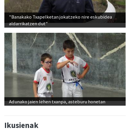
"Banakako Txapelketan jokatzeko nire eskubidea
aldarrikatzen dut"
Adunako jaien lehen txanpa, asteburu honetan
Ikusienak