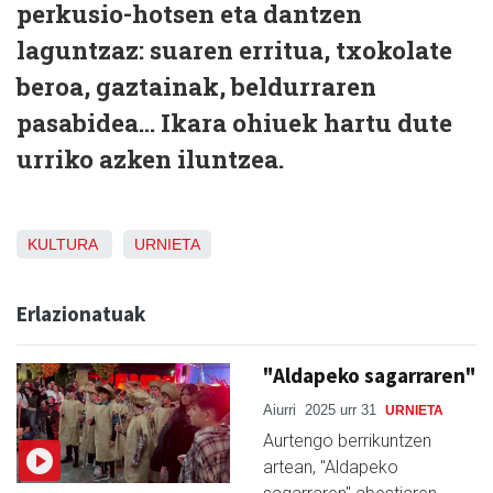
perkusio-hotsen eta dantzen
laguntzaz: suaren erritua, txokolate
beroa, gaztainak, beldurraren
pasabidea... Ikara ohiuek hartu dute
urriko azken iluntzea.
KULTURA
URNIETA
Erlazionatuak
"Aldapeko sagarraren"
Aiurri
2025 urr 31
URNIETA
Aurtengo berrikuntzen
artean, "Aldapeko