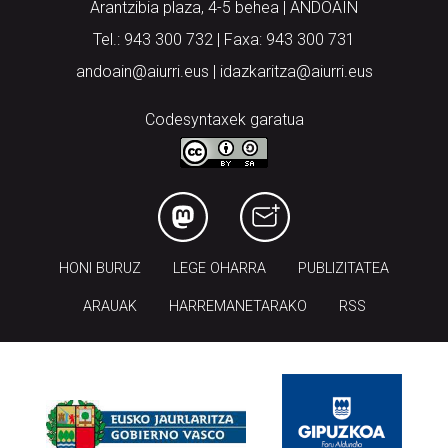
andoain@aiurri.eus | idazkaritza@aiurri.eus
Codesyntaxek garatua
HONI BURUZ
LEGE OHARRA
PUBLIZITATEA
ARAUAK
HARREMANETARAKO
RSS