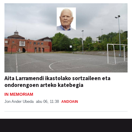
Aita Larramendi ikastolako sortzaileen eta
ondorengoen arteko katebegia
IN MEMORIAM
Jon Ander Ubeda
abu 06, 11:38
ANDOAIN