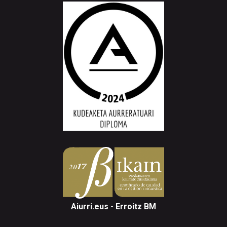
Aiurri.eus - Erroitz BM
Arantzibia plaza, 4-5 behea | ANDOAIN
Tel.: 943 300 732 | Faxa: 943 300 731