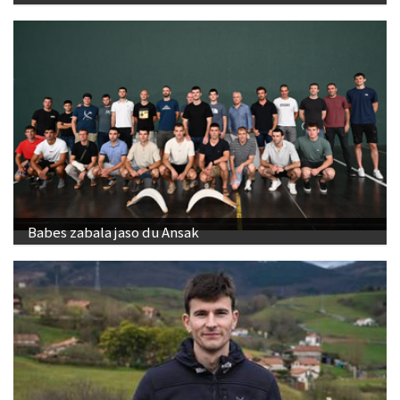
Babes zabala jaso du Ansak