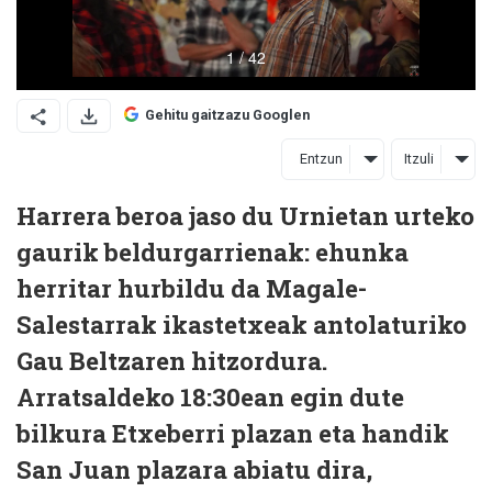
Gehitu gaitzazu Googlen
Entzun
Itzuli
Harrera beroa jaso du Urnietan urteko
gaurik beldurgarrienak: ehunka
herritar hurbildu da Magale-
Salestarrak ikastetxeak antolaturiko
Gau Beltzaren hitzordura.
Arratsaldeko 18:30ean egin dute
bilkura Etxeberri plazan eta handik
San Juan plazara abiatu dira,