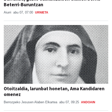
Aiurri
abu 07, 07:00
URNIETA
Otoitzaldia, larunbat honetan, Ama Kandidaren
omenez
Berrozpeko Jesusen Alaben Elkartea
abu 07, 09:25
ANDOAIN