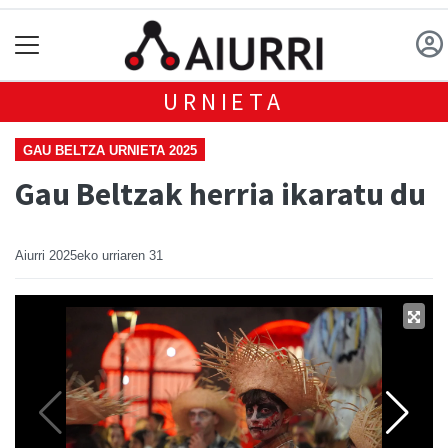
URNIETA
GAU BELTZA URNIETA 2025
Gau Beltzak herria ikaratu du
Aiurri
2025eko urriaren 31