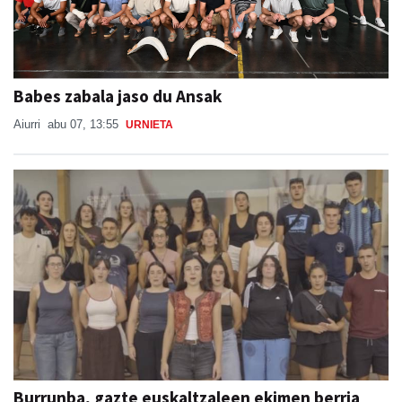
Babes zabala jaso du Ansak
Aiurri
abu 07, 13:55
URNIETA
Burrunba, gazte euskaltzaleen ekimen berria
Beterri-Buruntzan