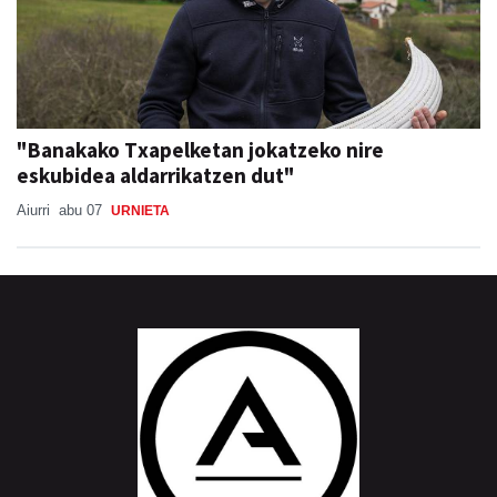
"Banakako Txapelketan jokatzeko nire
eskubidea aldarrikatzen dut"
Aiurri
abu 07
URNIETA