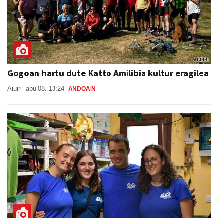
Gogoan hartu dute Katto Amilibia kultur eragilea
Aiurri
abu 08, 13:24
ANDOAIN