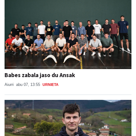
Babes zabala jaso du Ansak
Aiurri
abu 07, 13:55
URNIETA