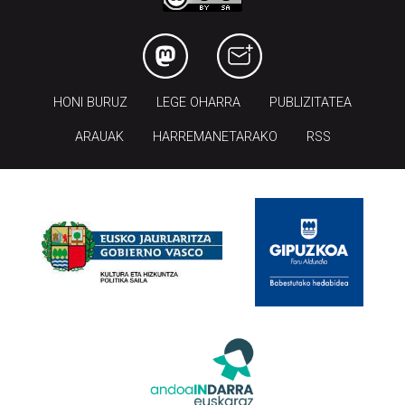
HONI BURUZ
LEGE OHARRA
PUBLIZITATEA
ARAUAK
HARREMANETARAKO
RSS