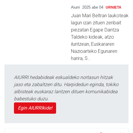
Aiurri
2025 abe 04
URNIETA
Juan Mari Beltran laukoteak
lagun izan zituen zenbait
piezatan Egape Dantza
Taldeko kideak, atzo
iluntzean, Euskararen
Nazioarteko Egunaren
harira, S…
AIURRI hedabideak eskualdeko nortasun hitzak
jaso eta zabaltzen ditu. Harpidedun eginda, tokiko
albisteak euskaraz lantzen dituen komunikabidea
babestuko duzu.
Egin AIURRIkide!