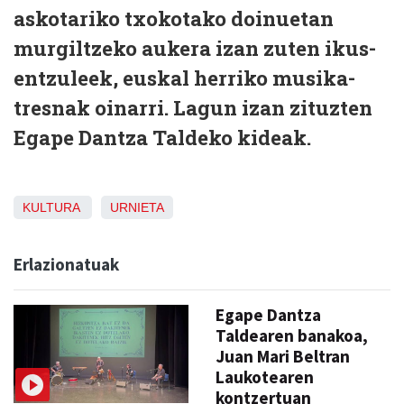
askotariko txokotako doinuetan
murgiltzeko aukera izan zuten ikus-
entzuleek, euskal herriko musika-
tresnak oinarri. Lagun izan zituzten
Egape Dantza Taldeko kideak.
KULTURA
URNIETA
Erlazionatuak
Egape Dantza
Taldearen banakoa,
Juan Mari Beltran
Laukotearen
kontzertuan