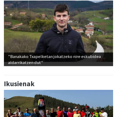
"Banakako Txapelketan jokatzeko nire eskubidea
aldarrikatzen dut"
Ikusienak