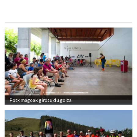
Potx magoak girotu du goiza