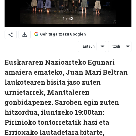
Gehitu gaitzazu Googlen
Entzun
Itzuli
Euskararen Nazioarteko Egunari
amaiera emateko, Juan Mari Beltran
laukotearen bisita jaso zuten
urnietarrek, Manttaleren
gonbidapenez. Saroben egin zuten
hitzordua, iluntzeko 19:00tan:
Pirinioko tontorretatik hasi eta
Errioxako lautadetara bitarte,