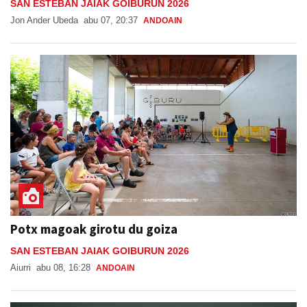
SAN ESTEBAN JAIAK GOIBURUN 2026
Jon Ander Ubeda
abu 07, 20:37
ANDOAIN
Potx magoak girotu du goiza
SAN ESTEBAN JAIAK GOIBURUN 2026
Aiurri
abu 08, 16:28
ANDOAIN