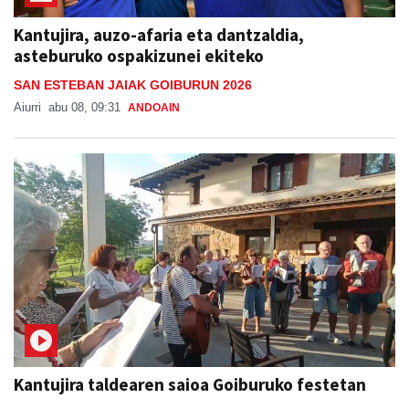
Kantujira, auzo-afaria eta dantzaldia,
asteburuko ospakizunei ekiteko
SAN ESTEBAN JAIAK GOIBURUN 2026
Aiurri
abu 08, 09:31
ANDOAIN
Kantujira taldearen saioa Goiburuko festetan