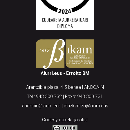
Aiurri.eus - Erroitz BM
Arantzibia plaza, 4-5 behea | ANDOAIN
Tel.: 943 300 732 | Faxa: 943 300 731
andoain@aiurri.eus | idazkaritza@aiurri.eus
Codesyntaxek garatua