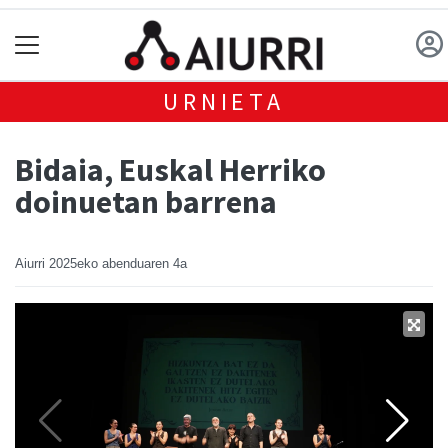
URNIETA
Bidaia, Euskal Herriko
doinuetan barrena
Aiurri
2025eko abenduaren 4a