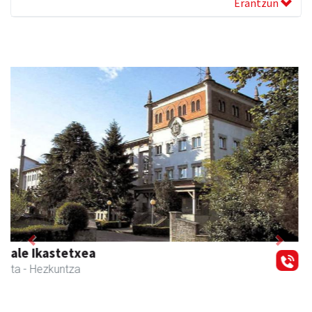
Erantzun
Previous
Next
CESA Formazio Zentroa
Urnieta
- Ikasketak