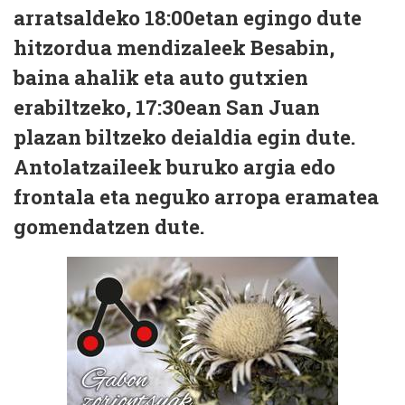
arratsaldeko 18:00etan egingo dute
hitzordua mendizaleek Besabin,
baina ahalik eta auto gutxien
erabiltzeko, 17:30ean San Juan
plazan biltzeko deialdia egin dute.
Antolatzaileek buruko argia edo
frontala eta neguko arropa eramatea
gomendatzen dute.