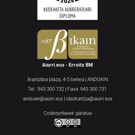
Aiurri.eus - Erroitz BM
Arantzibia plaza, 4-5 behea | ANDOAIN
Tel.: 943 300 732 | Faxa: 943 300 731
andoain@aiurri.eus | idazkaritza@aiurri.eus
Codesyntaxek garatua