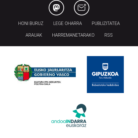
HONI BURUZ
LEGE OHARRA
PUBLIZITATEA
ARAUAK
HARREMANETARAKO
RSS