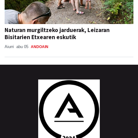
Naturan murgiltzeko jarduerak, Leizaran
Bisitarien Etxearen eskutik
Aiurri
abu 05
ANDOAIN