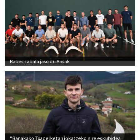
Babes zabala jaso du Ansak
"Banakako Txapelketan jokatzeko nire eskubidea