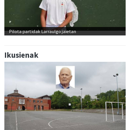
Pilota partidak Larraulgo jaietan
Ikusienak