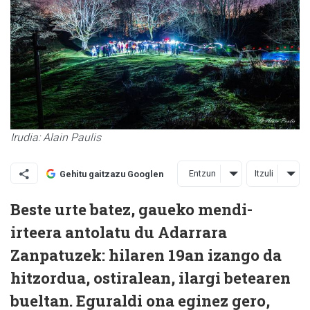
Irudia: Alain Paulis
Entzun
Itzuli
Gehitu gaitzazu Googlen
Beste urte batez, gaueko mendi-
irteera antolatu du Adarrara
Zanpatuzek: hilaren 19an izango da
hitzordua, ostiralean, ilargi betearen
bueltan. Eguraldi ona eginez gero,