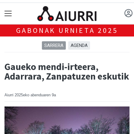
GABONAK URNIETA 2025
SARRERA
AGENDA
Gaueko mendi-irteera,
Adarrara, Zanpatuzen eskutik
Aiurri
2025eko abenduaren 9a