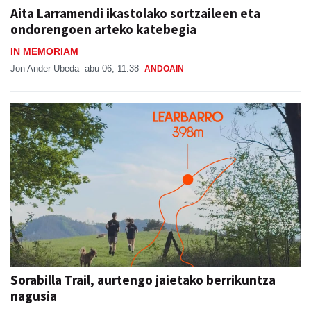
Aita Larramendi ikastolako sortzaileen eta
ondorengoen arteko katebegia
IN MEMORIAM
Jon Ander Ubeda
abu 06, 11:38
ANDOAIN
Sorabilla Trail, aurtengo jaietako berrikuntza
nagusia