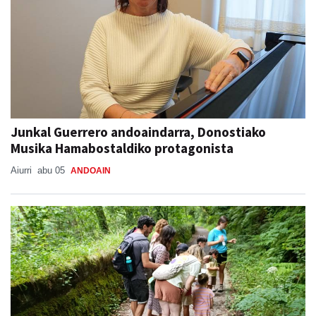
Junkal Guerrero andoaindarra, Donostiako
Musika Hamabostaldiko protagonista
Aiurri
abu 05
ANDOAIN