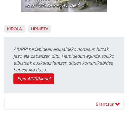
KIROLA
URNIETA
AIURRI hedabideak eskualdeko nortasun hitzak
jaso eta zabaltzen ditu. Harpidedun eginda, tokiko
albisteak euskaraz lantzen dituen komunikabidea
babestuko duzu.
Egin AIURRIkide!
Erantzun