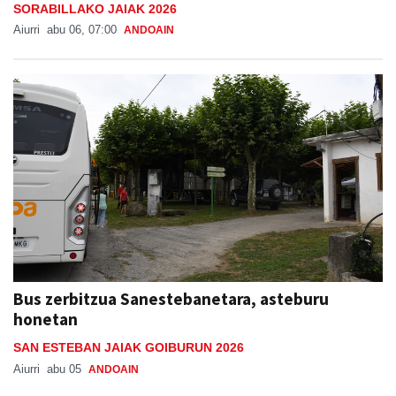
SORABILLAKO JAIAK 2026
Aiurri
abu 06, 07:00
ANDOAIN
Bus zerbitzua Sanestebanetara, asteburu
honetan
SAN ESTEBAN JAIAK GOIBURUN 2026
Aiurri
abu 05
ANDOAIN