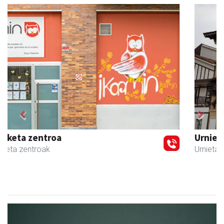
Previous
Next
Urnietako Udala
Urnieta
- Udaletxeak