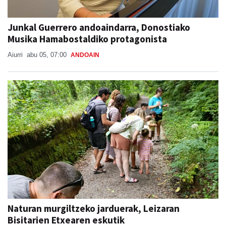
Junkal Guerrero andoaindarra, Donostiako
Musika Hamabostaldiko protagonista
Aiurri
abu 05, 07:00
ANDOAIN
Naturan murgiltzeko jarduerak, Leizaran
Bisitarien Etxearen eskutik