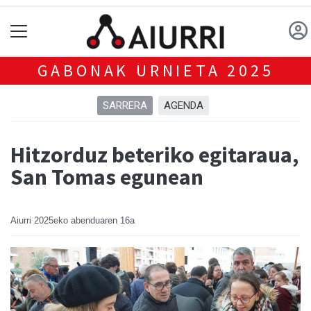
GABONAK URNIETA 2025
SARRERA
AGENDA
Hitzorduz beteriko egitaraua,
San Tomas egunean
Aiurri
2025eko abenduaren 16a