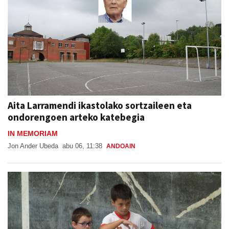
Aita Larramendi ikastolako sortzaileen eta
ondorengoen arteko katebegia
IN MEMORIAM
Jon Ander Ubeda
abu 06, 11:38
ANDOAIN