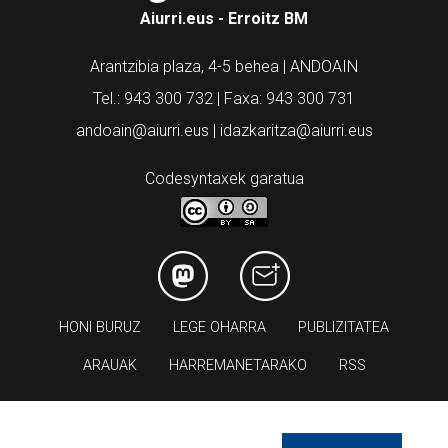
Aiurri.eus - Erroitz BM
Arantzibia plaza, 4-5 behea | ANDOAIN
Tel.: 943 300 732 | Faxa: 943 300 731
andoain@aiurri.eus | idazkaritza@aiurri.eus
Codesyntaxek garatua
HONI BURUZ
LEGE OHARRA
PUBLIZITATEA
ARAUAK
HARREMANETARAKO
RSS