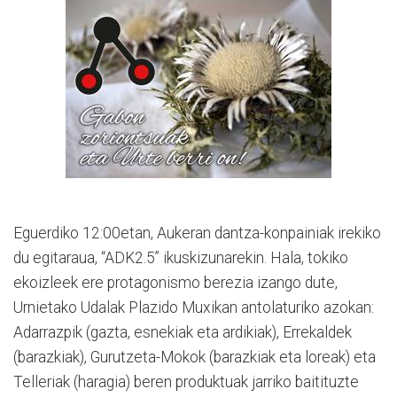
Eguerdiko 12:00etan, Aukeran dantza-konpainiak irekiko
du egitaraua, “ADK2.5” ikuskizunarekin. Hala, tokiko
ekoizleek ere protagonismo berezia izango dute,
Urnietako Udalak Plazido Muxikan antolaturiko azokan:
Adarrazpik (gazta, esnekiak eta ardikiak), Errekaldek
(barazkiak), Gurutzeta-Mokok (barazkiak eta loreak) eta
Telleriak (haragia) beren produktuak jarriko baitituzte