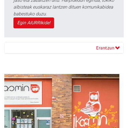
jaso eta zabaltzen ditu. Harpidedun eginda, tokiko
albisteak euskaraz lantzen dituen komunikabidea
babestuko duzu.
Egin AIURRIkide!
Erantzun