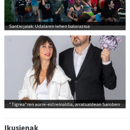
Santio jaiak: Udalaren lehen balorazioa
"Tigrea"ren aurre-estreinaldia, arratsaldean Saroben
Ikusienak