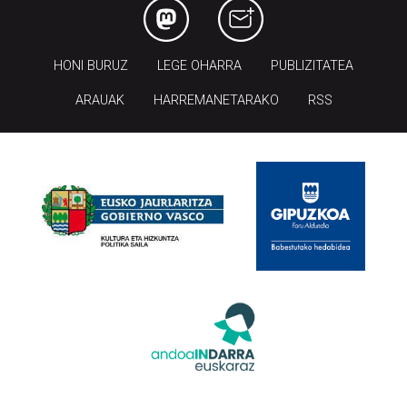
HONI BURUZ
LEGE OHARRA
PUBLIZITATEA
ARAUAK
HARREMANETARAKO
RSS