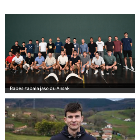
Babes zabala jaso du Ansak