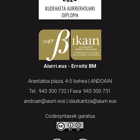
Aiurri.eus - Erroitz BM
Arantzibia plaza, 4-5 behea | ANDOAIN
Tel.: 943 300 732 | Faxa: 943 300 731
andoain@aiurri.eus | idazkaritza@aiurri.eus
Codesyntaxek garatua