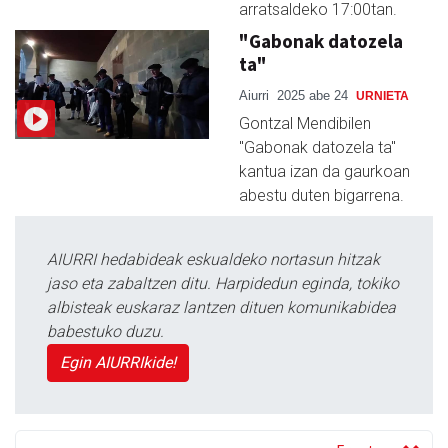
arratsaldeko 17:00tan.
"Gabonak datozela
ta"
Aiurri
2025 abe 24
URNIETA
Gontzal Mendibilen
"Gabonak datozela ta"
kantua izan da gaurkoan
abestu duten bigarrena.
AIURRI hedabideak eskualdeko nortasun hitzak
jaso eta zabaltzen ditu. Harpidedun eginda, tokiko
albisteak euskaraz lantzen dituen komunikabidea
babestuko duzu.
Egin AIURRIkide!