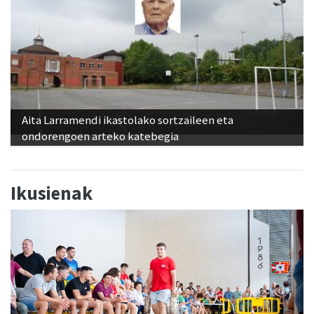
Aita Larramendi ikastolako sortzaileen eta
ondorengoen arteko katebegia
Ikusienak