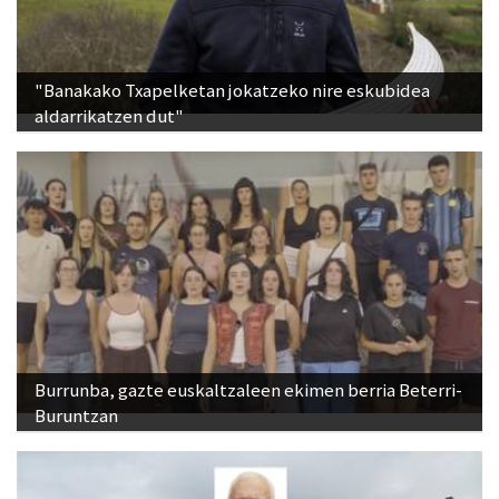
"Banakako Txapelketan jokatzeko nire eskubidea
aldarrikatzen dut"
Burrunba, gazte euskaltzaleen ekimen berria Beterri-
Buruntzan