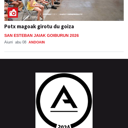
Potx magoak girotu du goiza
SAN ESTEBAN JAIAK GOIBURUN 2026
Aiurri
abu 08
ANDOAIN