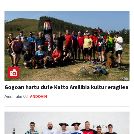
Gogoan hartu dute Katto Amilibia kultur eragilea
Aiurri
abu 08
ANDOAIN