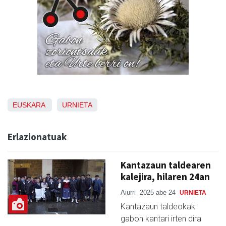
EUSKARA
URNIETA
Erlazionatuak
Kantazaun taldearen
kalejira, hilaren 24an
Aiurri
2025 abe 24
URNIETA
Kantazaun taldeokak
gabon kantari irten dira