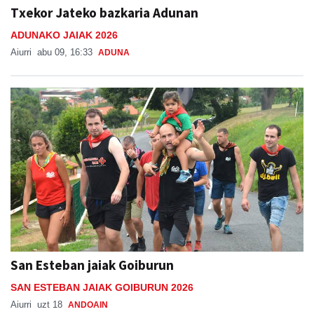
Txekor Jateko bazkaria Adunan
ADUNAKO JAIAK 2026
Aiurri
abu 09, 16:33
ADUNA
San Esteban jaiak Goiburun
SAN ESTEBAN JAIAK GOIBURUN 2026
Aiurri
uzt 18
ANDOAIN