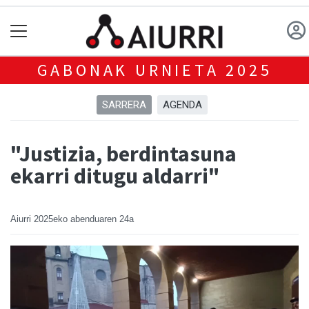
GABONAK URNIETA 2025
SARRERA
AGENDA
"Justizia, berdintasuna
ekarri ditugu aldarri"
Aiurri
2025eko abenduaren 24a