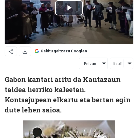
Gehitu gaitzazu Googlen
Entzun
Itzuli
Gabon kantari aritu da Kantazaun
taldea herriko kaleetan.
Kontsejupean elkartu eta bertan egin
dute lehen saioa.