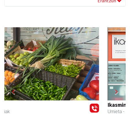
Erantzun
Previous
Next
Ikasmin ikasketa zentroa
Urnieta
- Ikasketa zentroak