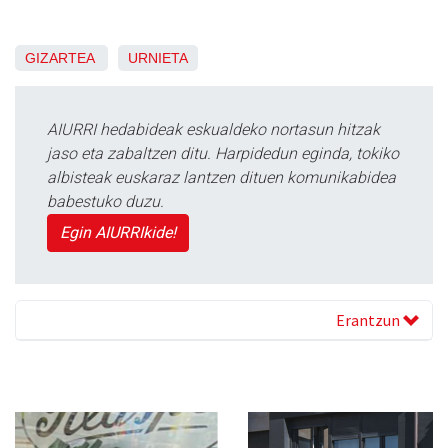
GIZARTEA
URNIETA
AIURRI hedabideak eskualdeko nortasun hitzak
jaso eta zabaltzen ditu. Harpidedun eginda, tokiko
albisteak euskaraz lantzen dituen komunikabidea
babestuko duzu.
Egin AIURRIkide!
Erantzun