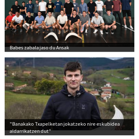
Babes zabala jaso du Ansak
"Banakako Txapelketan jokatzeko nire eskubidea
aldarrikatzen dut"