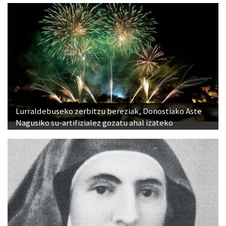
Lurraldebuseko zerbitzu bereziak, Donostiako Aste
Nagusiko su-artifizialez gozatu ahal izateko