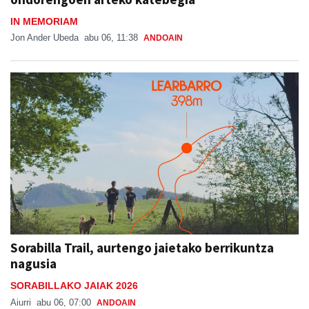
IN MEMORIAM
Jon Ander Ubeda
abu 06, 11:38
ANDOAIN
Sorabilla Trail, aurtengo jaietako berrikuntza
nagusia
SORABILLAKO JAIAK 2026
Aiurri
abu 06, 07:00
ANDOAIN