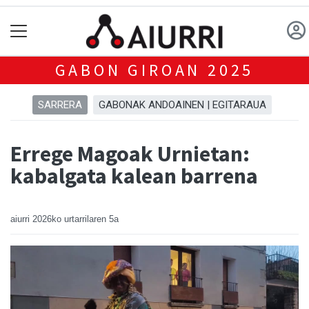
GABON GIROAN 2025
SARRERA
GABONAK ANDOAINEN | EGITARAUA
Errege Magoak Urnietan:
kabalgata kalean barrena
aiurri
2026ko urtarrilaren 5a