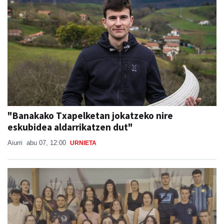
"Banakako Txapelketan jokatzeko nire
eskubidea aldarrikatzen dut"
Aiurri
abu 07, 12:00
URNIETA