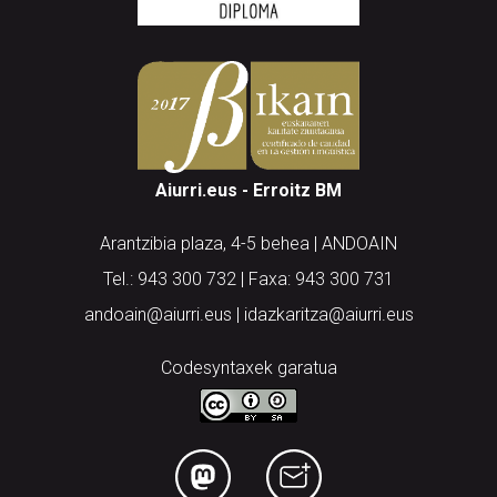
Aiurri.eus - Erroitz BM
Arantzibia plaza, 4-5 behea | ANDOAIN
Tel.: 943 300 732 | Faxa: 943 300 731
andoain@aiurri.eus | idazkaritza@aiurri.eus
Codesyntaxek garatua