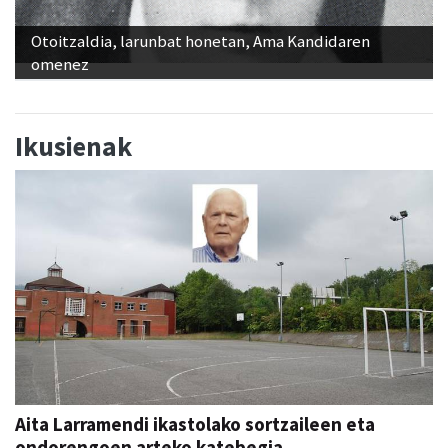
Otoitzaldia, larunbat honetan, Ama Kandidaren
omenez
Ikusienak
Aita Larramendi ikastolako sortzaileen eta
ondorengoen arteko katebegia