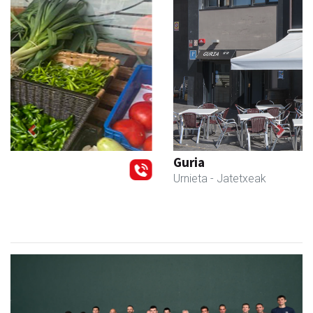
Previous
Next
Guria
Urnieta
- Jatetxeak