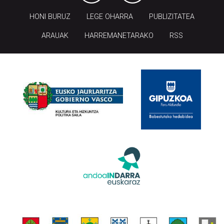
HONI BURUZ
LEGE OHARRA
PUBLIZITATEA
ARAUAK
HARREMANETARAKO
RSS