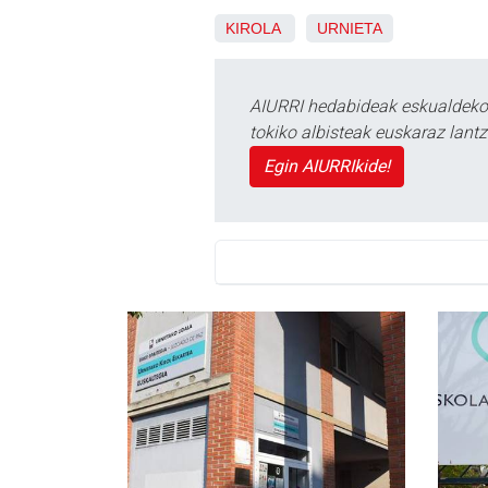
KIROLA
URNIETA
AIURRI hedabideak eskualdeko n
tokiko albisteak euskaraz lan
Egin AIURRIkide!