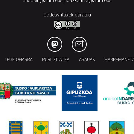
andoain@aiurri.eus | idazkaritza@aiurri.eus
Codesyntaxek garatua
LEGE OHARRA
PUBLIZITATEA
ARAUAK
HARREMANET