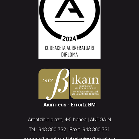
Aiurri.eus - Erroitz BM
Arantzibia plaza, 4-5 behea | ANDOAIN
Tel.: 943 300 732 | Faxa: 943 300 731