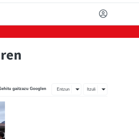
aren
Gehitu gaitzazu Googlen
Entzun
Itzuli