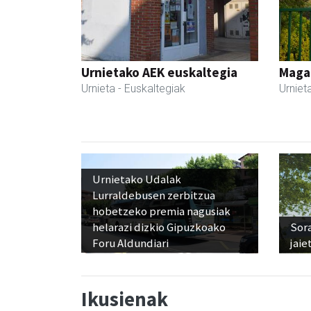
Urnietako AEK euskaltegia
Maga
Urnieta
- Euskaltegiak
Urniet
Urnietako Udalak
Lurraldebusen zerbitzua
hobetzeko premia nagusiak
helarazi dizkio Gipuzkoako
Sora
Foru Aldundiari
jaie
Ikusienak