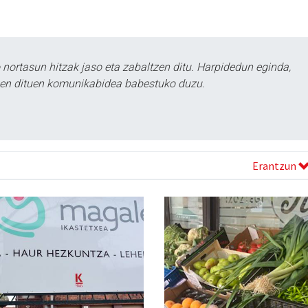
ortasun hitzak jaso eta zabaltzen ditu. Harpidedun eginda,
tzen dituen komunikabidea babestuko duzu.
Erantzun