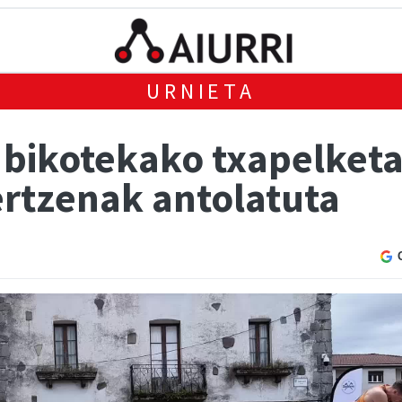
URNIETA
n bikotekako txapelket
ertzenak antolatuta