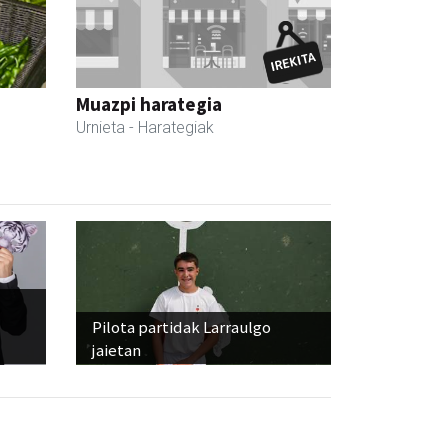
Muazpi harategia
Urnieta
- Harategiak
Pilota partidak Larraulgo
jaietan