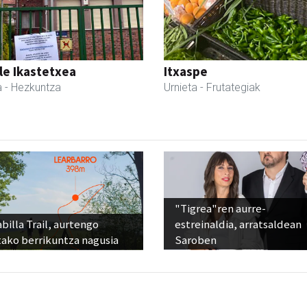
le Ikastetxea
Itxaspe
a
- Hezkuntza
Urnieta
- Frutategiak
"Tigrea"ren aurre-
billa Trail, aurtengo
estreinaldia, arratsaldean
tako berrikuntza nagusia
Saroben