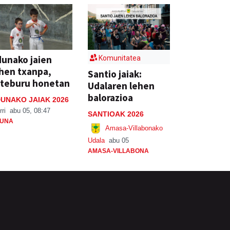
unako jaien
Komunitatea
hen txanpa,
Santio jaiak:
steburu honetan
Udalaren lehen
balorazioa
UNAKO JAIAK 2026
rri
abu 05, 08:47
SANTIOAK 2026
UNA
Amasa-Villabonako
Udala
abu 05
AMASA-VILLABONA