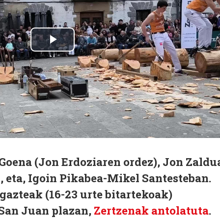
Goena (Jon Erdoziaren ordez), Jon Zaldu
", eta, Igoin Pikabea-Mikel Santesteban.
 gazteak (16-23 urte bitartekoak)
 San Juan plazan,
Zertzenak antolatuta
.