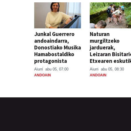
Junkal Guerrero
Naturan
andoaindarra,
murgiltzeko
Donostiako Musika
jarduerak,
Hamabostaldiko
Leizaran Bisitar
protagonista
Etxearen eskuti
Aiurri
abu 05, 07:00
Aiurri
abu 05, 08:30
ANDOAIN
ANDOAIN