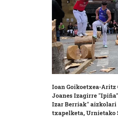
Ioan Goikoetxea-Aritz 
Joanes Izagirre "Ipiña
Izar Berriak" aizkolari
txapelketa, Urnietako