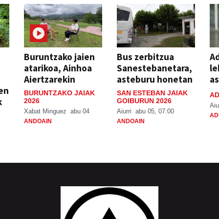
Buruntzako jaien
Bus zerbitzua
Ad
atarikoa, Ainhoa
Sanestebanetara,
le
Aiertzarekin
asteburu honetan
a
ien
BURUNTZAKO JAIAK
SAN ESTEBAN JAIAK
AD
k
2026
GOIBURUN 2026
Aiu
Xabat Minguez
abu 04
Aiurri
abu 05, 07:00
AD
ANDOAIN
ANDOAIN