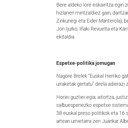
Bere aldeko lore eskaintza egin z
hizlarien mintzaldiez gain, dantzar
Zinkunegi eta Eider Manterola), b
Jon Ijurko, Iñaki Revuelta eta Ka
ekitaldia.
Espetxe-politika jomugan
Nagore Brelek “Euskal Herriko ga
urraketak gertatu” direla adierazi 
Horiei guztiei egia, aitortza, just
salbuespenezko espetxe sistemak 
38 euskal preso politikok eta 16 
artean urnietarra zen Juankar Albe