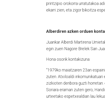
printzipio orokorra urratutakoa a
ekarri zien, eta zigor bikoitza es
Alberdiren azken orduen kont
Juankar Alberdi Martirena Urniet
egin zuen Nagore Brelek San Juan
Hona osorik kontakizuna:
“1979ko maiatzaren 23an espainia
zuten. Atxiloaldi inkomunikatuari 
zizkioten denbora guzti horreta
Soriara eraman zuten gero, Handi
urteetako espetxealdian lau leku