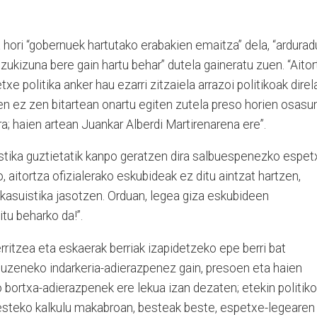
hori “gobernuek hartutako erabakien emaitza” dela, “ardurad
tzukizuna bere gain hartu behar” dutela gaineratu zuen. “Aitor
e politika anker hau ezarri zitzaiela arrazoi politikoak direl
en ez zen bitartean onartu egiten zutela preso horien osasu
a; haien artean Juankar Alberdi Martirenarena ere”.
istika guztietatik kanpo geratzen dira salbuespenezko espet
o, aitortza ofizialerako eskubideak ez ditu aintzat hartzen,
asuistika jasotzen. Orduan, legea giza eskubideen
tu beharko da!”.
rritzea eta eskaerak berriak izapidetzeko epe berri bat
uzeneko indarkeria-adierazpenez gain, presoen eta haien
 bortxa-adierazpenek ere lekua izan dezaten; etekin politik
esteko kalkulu makabroan, besteak beste, espetxe-legearen