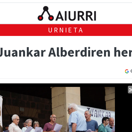
URNIETA
 Juankar Alberdiren he