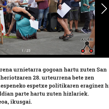
rena urnietarra gogoan hartu zuten San
 heriotzaren 28. urteurrena bete zen
espeneko espetxe politikaren eraginez h
ldian parte hartu zuten hizlariek.
eoa, ikusgai.