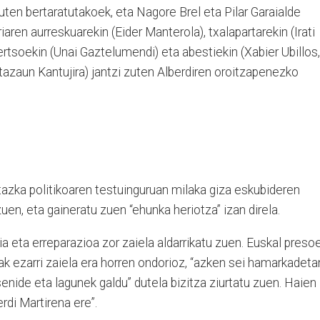
uten bertaratutakoek, eta Nagore Brel eta Pilar Garaialde
iaren aurreskuarekin (Eider Manterola), txalapartarekin (Irati
ertsoekin (Unai Gaztelumendi) eta abestiekin (Xabier Ubillos,
ntazaun Kantujira) jantzi zuten Alberdiren oroitzapenezko
tazka politikoaren testuinguruan milaka giza eskubideren
zuen, eta gaineratu zuen “ehunka heriotza” izan direla.
izia eta erreparazioa zor zaiela aldarrikatu zuen. Euskal presoe
ezarri zaiela era horren ondorioz, “azken sei hamarkadeta
senide eta lagunek galdu” dutela bizitza ziurtatu zuen. Haien
rdi Martirena ere”.