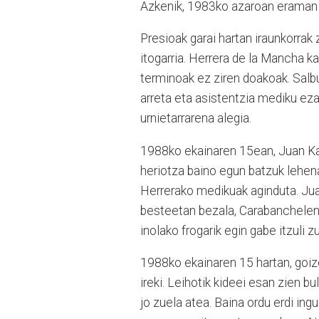
Azkenik, 1983ko azaroan eraman 
Presioak garai hartan iraunkorrak 
itogarria. Herrera de la Mancha k
terminoak ez ziren doakoak. Salb
arreta eta asistentzia mediku ezak
urnietarrarena alegia.
1988ko ekainaren 15ean, Juan Kar
heriotza baino egun batzuk lehe
Herrerako medikuak aginduta. Jua
besteetan bezala, Carabanchelen 
inolako frogarik egin gabe itzuli z
1988ko ekainaren 15 hartan, goiz
ireki. Leihotik kideei esan zien
jo zuela atea. Baina ordu erdi ingu