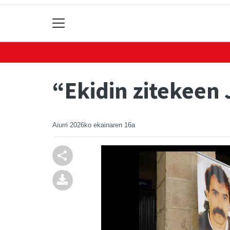
“Ekidin zitekeen
Aiurri
2026ko ekainaren 16a