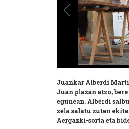
Juankar Alberdi Marti
Juan plazan atzo, bere
egunean. Alberdi salbu
zela salatu zuten ekita
Aergazki-sorta eta bid