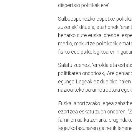
dispertsio politikak ere”.
Salbuespenezko espetxe-politika 
zuzenak” dituela, eta horiek “eran
beharko dute euskal presoei espetx
medio, makurtze politikorik emat
fisiko edo psikologikoaren higadur
Salatu zuenez, “errolda eta estat
politikaren ondorioak,. Are gehiag
egungo Legeak ez duelako haien k
nazioarteko parametroetara egoki
Euskal aitortzarako legea zaharbe
ezartzea eskatu zuen ondoren. “Z
familien aurka zeharka eragindako
legezkotasunaren gainetik lehen