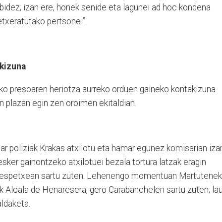
dibidez; izan ere, honek senide eta lagunei ad hoc kondena
petxeratutako pertsonei”.
akizuna
ako presoaren heriotza aurreko orduen gaineko kontakizuna
 plazan egin zen oroimen ekitaldian.
r poliziak Krakas atxilotu eta hamar egunez komisarian iza
esker gainontzeko atxilotuei bezala tortura latzak eragin
n. espetxean sartu zuten. Lehenengo momentuan Martutene
k Alcala de Henaresera, gero Carabanchelen sartu zuten; la
aldaketa.