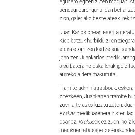
egunero egiten zuten moduan. Atea
sendagilearengana joan behar zuel
zion, galeriako beste ateak irekit
Juan Karlos ohean eserita geratu 
Kide batzuk hurbildu ziren ziegar
erdira etorri zen kartzelaria, sen
joan zen Juankarlos medikuarengan
pisu bateraino eskailerak igo zitu
aurreko aldera makurtuta.
Tramite administratiboak, eskera 
zitezkeen, Juankarren tramite hu
zuen arte asko luzatu zuten. Juan
Krakas
medikuarenera iristen lagu
esanez.
Krakas
ek ez zuen inoiz 
medikuen eta espetxe-erakundeare