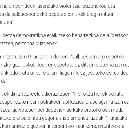
a haien senideek jasandako biolentzia, zuzenekoa eta
koa da salbuespenezko espetxe politikak eragin dituen
ratzea”.
ikidetza demokratikoa eraikitzeko beharrezkoa dela “pertson
atzea, pertsona guztienak”.
mintzatu zen Pilar Garaialdek ere “salbuespeneko espetxe
arrizko giza eskubideak errespetatu ez dituen sistema izan da
rik edo tratu anker eta umiliagarririk ez jasateko eskubidea
da”.
k ekidin zitezkeela adierazi zuen. “Heriotza horiek badute
espenezko neurri politikoen aplikazioa erabakigarria izan da
atzea, gaixotasun sendaezinen aurkako protokoloak modu
barruko bizi baldintza gogorrak, isolamendu luzeak, 1. graduko
 komunikazio guztien interbentzio iraunkorra, urruntze eta