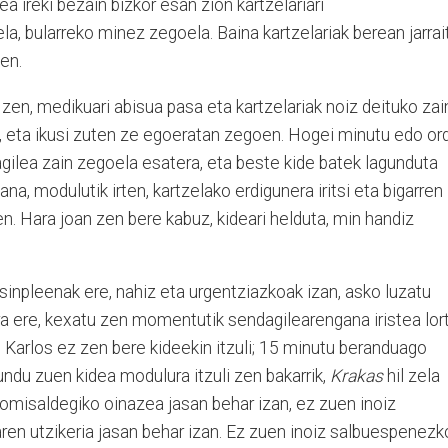
 ireki bezain bizkor esan zion kartzelariari
a, bularreko minez zegoela. Baina kartzelariak berean jarrai
zen.
zen, medikuari abisua pasa eta kartzelariak noiz deituko zai
a, eta ikusi zuten ze egoeratan zegoen. Hogei minutu edo or
dagilea zain zegoela esatera, eta beste kide batek lagunduta
a, modulutik irten, kartzelako erdigunera iritsi eta bigarren
en. Hara joan zen bere kabuz, kideari helduta, min handiz
sinpleenak ere, nahiz eta urgentziazkoak izan, asko luzatu
ra ere, kexatu zen momentutik sendagilearengana iristea lor
 Karlos ez zen bere kideekin itzuli; 15 minutu beranduago
ndu zuen kidea modulura itzuli zen bakarrik,
Krakas
hil zela
komisaldegiko oinazea jasan behar izan, ez zuen inoiz
n utzikeria jasan behar izan. Ez zuen inoiz salbuespenezk