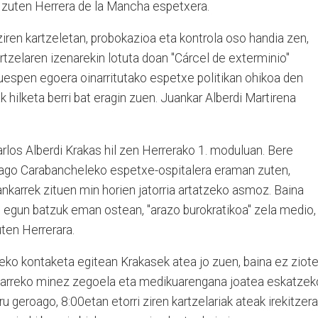
zuten Herrera de la Mancha espetxera.
ziren kartzeletan, probokazioa eta kontrola oso handia zen,
artzelaren izenarekin lotuta doan "Cárcel de exterminio"
uespen egoera oinarritutako espetxe politikan ohikoa den
 hilketa berri bat eragin zuen. Juankar Alberdi Martirena
los Alberdi Krakas hil zen Herrerako 1. moduluan. Bere
nago Carabancheleko espetxe-ospitalera eraman zuten,
nkarrek zituen min horien jatorria artatzeko asmoz. Baina
egun batzuk eman ostean, "arazo burokratikoa" zela medio,
uten Herrerara.
eko kontaketa egitean Krakasek atea jo zuen, baina ez ziot
 bularreko minez zegoela eta medikuarengana joatea eskatzek
ru geroago, 8:00etan etorri ziren kartzelariak ateak irekitzera