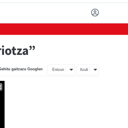
riotza”
Gehitu gaitzazu Googlen
Entzun
Itzuli