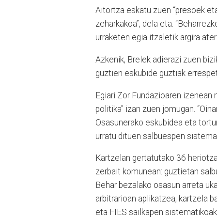
Aitortza eskatu zuen “presoek et
zeharkakoa”, dela eta. “Beharrez
urraketen egia itzaletik argira ate
Azkenik, Brelek adierazi zuen biz
guztien eskubide guztiak errespet
Egiari Zor Fundazioaren izenean 
politika" izan zuen jomugan. “Oin
Osasunerako eskubidea eta tortura
urratu dituen salbuespen sistema 
Kartzelan gertatutako 36 heriotza
zerbait komunean: guztietan salbu
Behar bezalako osasun arreta uk
arbitrarioan aplikatzea, kartzela 
eta FIES sailkapen sistematikoak,