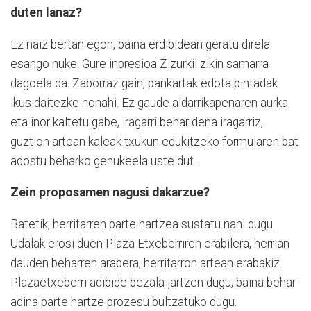
duten lanaz?
Ez naiz bertan egon, baina erdibidean geratu direla
esango nuke. Gure inpresioa Zizurkil zikin samarra
dagoela da. Zaborraz gain, pankartak edota pintadak
ikus daitezke nonahi. Ez gaude aldarrikapenaren aurka
eta inor kaltetu gabe, iragarri behar dena iragarriz,
guztion artean kaleak txukun edukitzeko formularen bat
adostu beharko genukeela uste dut.
Zein proposamen nagusi dakarzue?
Batetik, herritarren parte hartzea sustatu nahi dugu.
Udalak erosi duen Plaza Etxeberriren erabilera, herrian
dauden beharren arabera, herritarron artean erabakiz.
Plazaetxeberri adibide bezala jartzen dugu, baina behar
adina parte hartze prozesu bultzatuko dugu.