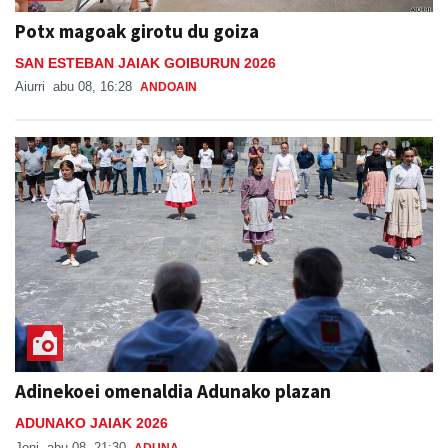
Potx magoak girotu du goiza
SAN ESTEBAN JAIAK GOIBURUN 2026
Aiurri
abu 08, 16:28
ANDOAIN
Adinekoei omenaldia Adunako plazan
ADUNAKO JAIAK 2026
Joni
abu 08, 21:30
ADUNA