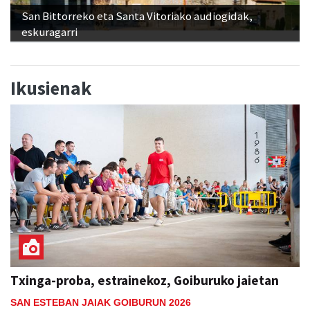
San Bittorreko eta Santa Vitoriako audiogidak,
eskuragarri
Ikusienak
Txinga-proba, estrainekoz, Goiburuko jaietan
SAN ESTEBAN JAIAK GOIBURUN 2026