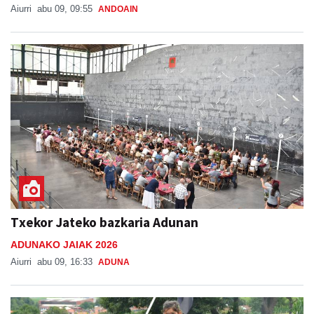
Aiurri
abu 09, 09:55
ANDOAIN
Txekor Jateko bazkaria Adunan
ADUNAKO JAIAK 2026
Aiurri
abu 09, 16:33
ADUNA