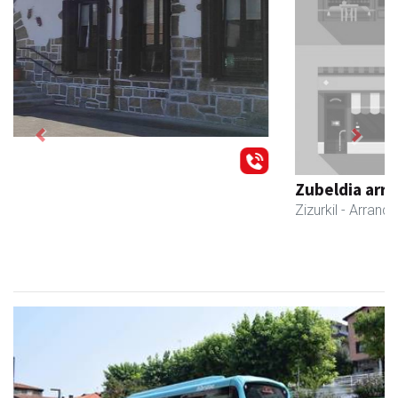
Previous
Next
Zubeldia arrain eta mariskoa
Zizurkil
- Arrandegiak