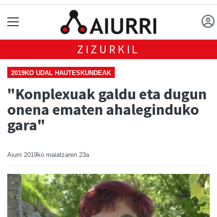
ZIZURKIL
2019KO UDAL HAUTESKUNDEAK
"Konplexuak galdu eta dugun
onena ematen ahaleginduko
gara"
Aiurri
2019ko maiatzaren 23a