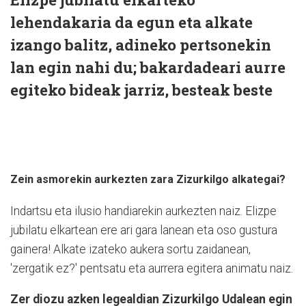
lehendakaria da egun eta alkate
izango balitz, adineko pertsonekin
lan egin nahi du; bakardadeari aurre
egiteko bideak jarriz, besteak beste
Zein asmorekin aurkezten zara Zizurkilgo alkategai?
Indartsu eta ilusio handiarekin aurkezten naiz. Elizpe
jubilatu elkartean ere ari gara lanean eta oso gustura
gainera! Alkate izateko aukera sortu zaidanean,
'zergatik ez?' pentsatu eta aurrera egitera animatu naiz.
Zer diozu azken legealdian Zizurkilgo Udalean egin