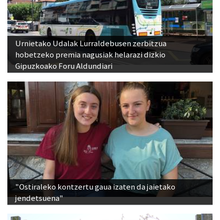
Urnietako Udalak Lurraldebusen zerbitzua
hobetzeko premia nagusiak helarazi dizkio
Gipuzkoako Foru Aldundiari
"Ostiraleko kontzertu gaua izaten da jaietako
jendetsuena"