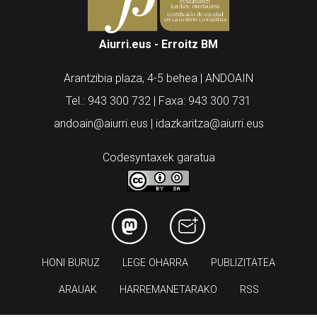
Aiurri.eus - Erroitz BM
Arantzibia plaza, 4-5 behea | ANDOAIN
Tel.: 943 300 732 | Faxa: 943 300 731
andoain@aiurri.eus | idazkaritza@aiurri.eus
Codesyntaxek garatua
HONI BURUZ
LEGE OHARRA
PUBLIZITATEA
ARAUAK
HARREMANETARAKO
RSS