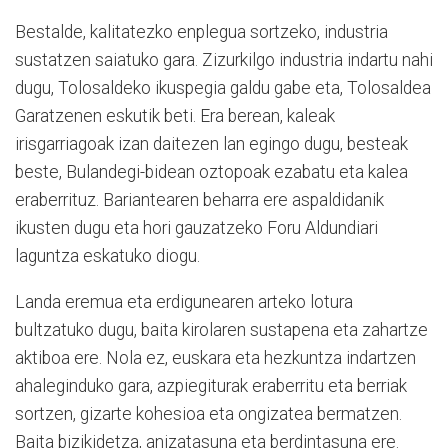
Bestalde, kalitatezko enplegua sortzeko, industria
sustatzen saiatuko gara. Zizurkilgo industria indartu nahi
dugu, Tolosaldeko ikuspegia galdu gabe eta, Tolosaldea
Garatzenen eskutik beti. Era berean, kaleak
irisgarriagoak izan daitezen lan egingo dugu, besteak
beste, Bulandegi-bidean oztopoak ezabatu eta kalea
eraberrituz. Bariantearen beharra ere aspaldidanik
ikusten dugu eta hori gauzatzeko Foru Aldundiari
laguntza eskatuko diogu.
Landa eremua eta erdigunearen arteko lotura
bultzatuko dugu, baita kirolaren sustapena eta zahartze
aktiboa ere. Nola ez, euskara eta hezkuntza indartzen
ahaleginduko gara, azpiegiturak eraberritu eta berriak
sortzen, gizarte kohesioa eta ongizatea bermatzen.
Baita bizikidetza, anizatasuna eta berdintasuna ere.