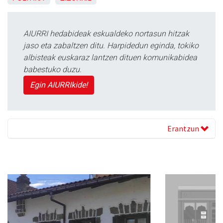
AIURRI hedabideak eskualdeko nortasun hitzak
jaso eta zabaltzen ditu. Harpidedun eginda, tokiko
albisteak euskaraz lantzen dituen komunikabidea
babestuko duzu.
Egin AIURRIkide!
Erantzun