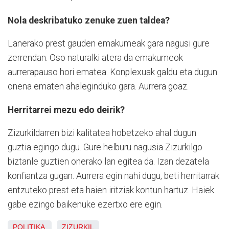
Nola deskribatuko zenuke zuen taldea?
Lanerako prest gauden emakumeak gara nagusi gure
zerrendan. Oso naturalki atera da emakumeok
aurrerapauso hori ematea. Konplexuak galdu eta dugun
onena ematen ahaleginduko gara. Aurrera goaz.
Herritarrei mezu edo deirik?
Zizurkildarren bizi kalitatea hobetzeko ahal dugun
guztia egingo dugu. Gure helburu nagusia Zizurkilgo
biztanle guztien onerako lan egitea da. Izan dezatela
konfiantza gugan. Aurrera egin nahi dugu, beti herritarrak
entzuteko prest eta haien iritziak kontun hartuz. Haiek
gabe ezingo baikenuke ezertxo ere egin.
POLITIKA
ZIZURKIL