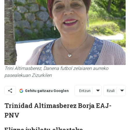
Trini Altimasberez, Danena futbol zelaiaren aurreko
pasealekuan Zizurkilen
Entzun
Itzuli
Gehitu gaitzazu Googlen
Trinidad Altimasberez Borja
EAJ-
PNV
Elizpe jubilatu elkarteko