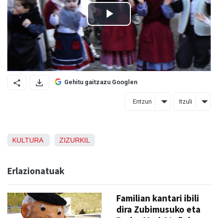
Gehitu gaitzazu Googlen
Entzun
Itzuli
KULTURA
ZIZURKIL
Erlazionatuak
Familian kantari ibili
dira Zubimusuko eta