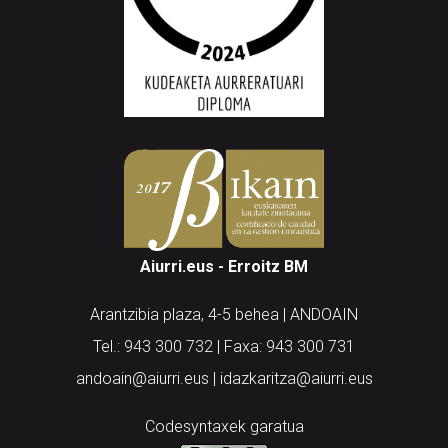
Aiurri.eus - Erroitz BM
Arantzibia plaza, 4-5 behea | ANDOAIN
Tel.: 943 300 732 | Faxa: 943 300 731
andoain@aiurri.eus | idazkaritza@aiurri.eus
Codesyntaxek garatua