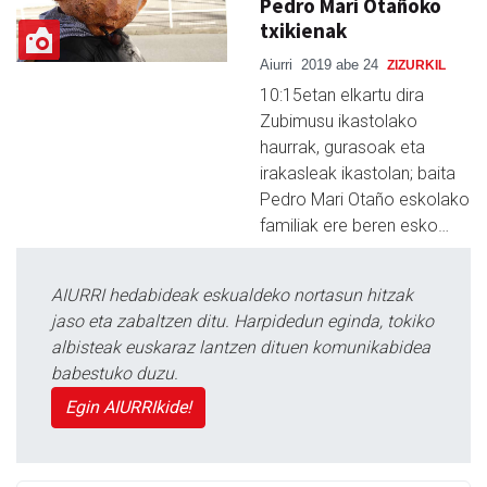
Pedro Mari Otañoko
txikienak
Aiurri
2019 abe 24
ZIZURKIL
10:15etan elkartu dira
Zubimusu ikastolako
haurrak, gurasoak eta
irakasleak ikastolan; baita
Pedro Mari Otaño eskolako
familiak ere beren esko…
AIURRI hedabideak eskualdeko nortasun hitzak
jaso eta zabaltzen ditu. Harpidedun eginda, tokiko
albisteak euskaraz lantzen dituen komunikabidea
babestuko duzu.
Egin AIURRIkide!