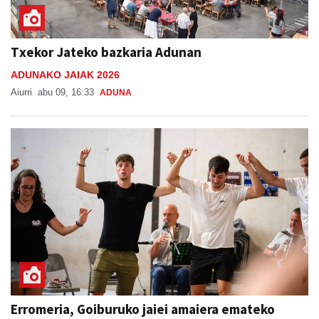
Txekor Jateko bazkaria Adunan
ADUNAKO JAIAK 2026
Aiurri
abu 09, 16:33
ADUNA
Erromeria, Goiburuko jaiei amaiera emateko