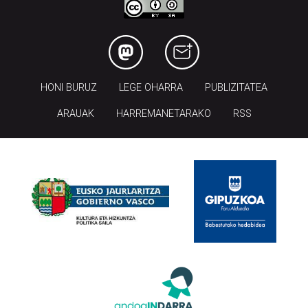
HONI BURUZ
LEGE OHARRA
PUBLIZITATEA
ARAUAK
HARREMANETARAKO
RSS