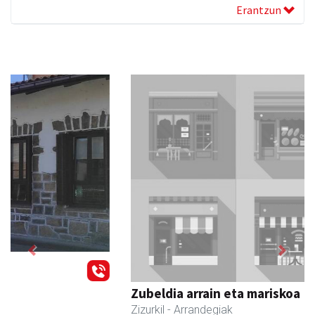
Erantzun
Previous
Next
Zubeldia arrain eta mariskoa
Zizurkil
- Arrandegiak