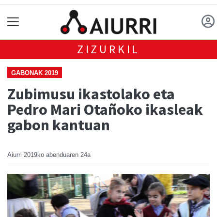
ZIZURKIL
GABONAK 2019
Zubimusu ikastolako eta
Pedro Mari Otañoko ikasleak
gabon kantuan
Aiurri
2019ko abenduaren 24a