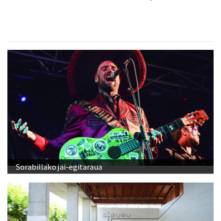
Sorabillako jai-egitaraua