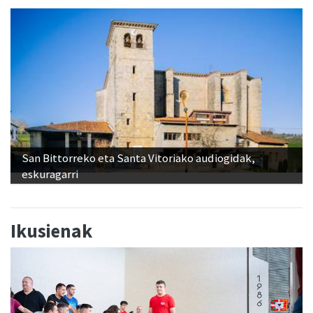
San Bittorreko eta Santa Vitoriako audiogidak,
eskuragarri
Ikusienak