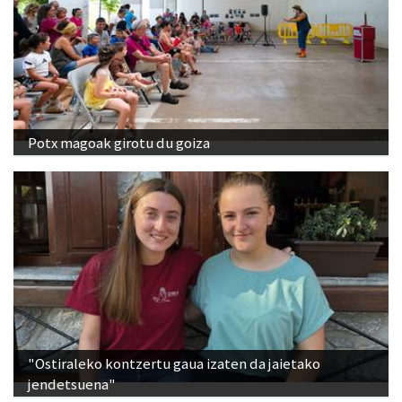
Potx magoak girotu du goiza
"Ostiraleko kontzertu gaua izaten da jaietako
jendetsuena"