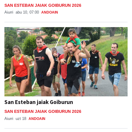
SAN ESTEBAN JAIAK GOIBURUN 2026
Aiurri
abu 10, 07:00
ANDOAIN
San Esteban jaiak Goiburun
SAN ESTEBAN JAIAK GOIBURUN 2026
Aiurri
uzt 18
ANDOAIN