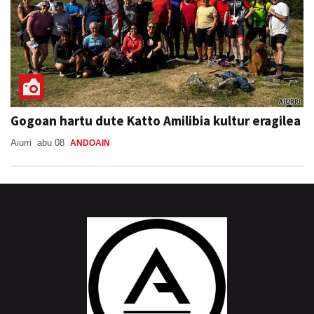
Gogoan hartu dute Katto Amilibia kultur eragilea
Aiurri
abu 08
ANDOAIN