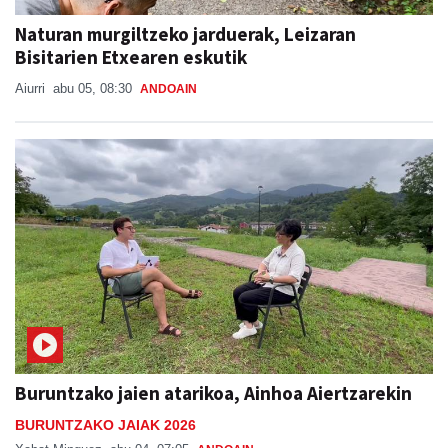
Naturan murgiltzeko jarduerak, Leizaran
Bisitarien Etxearen eskutik
Aiurri
abu 05, 08:30
ANDOAIN
Buruntzako jaien atarikoa, Ainhoa Aiertzarekin
BURUNTZAKO JAIAK 2026