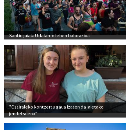
Santio jaiak: Udalaren lehen balorazioa
"Ostiraleko kontzertu gaua izaten da jaietako
jendetsuena"