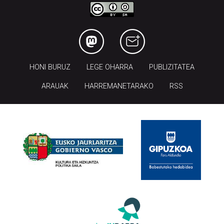
HONI BURUZ
LEGE OHARRA
PUBLIZITATEA
ARAUAK
HARREMANETARAKO
RSS