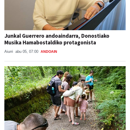
Junkal Guerrero andoaindarra, Donostiako
Musika Hamabostaldiko protagonista
Aiurri
abu 05, 07:00
ANDOAIN