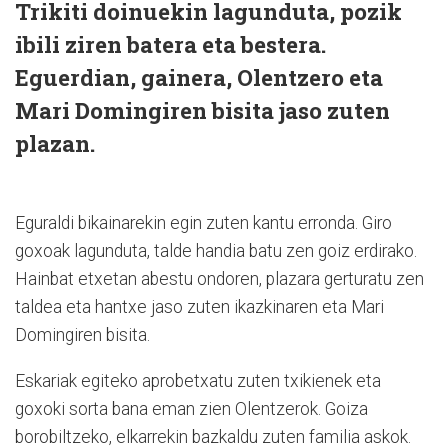
Trikiti doinuekin lagunduta, pozik
ibili ziren batera eta bestera.
Eguerdian, gainera, Olentzero eta
Mari Domingiren bisita jaso zuten
plazan.
Eguraldi bikainarekin egin zuten kantu erronda. Giro
goxoak lagunduta, talde handia batu zen goiz erdirako.
Hainbat etxetan abestu ondoren, plazara gerturatu zen
taldea eta hantxe jaso zuten ikazkinaren eta Mari
Domingiren bisita.
Eskariak egiteko aprobetxatu zuten txikienek eta
goxoki sorta bana eman zien Olentzerok. Goiza
borobiltzeko, elkarrekin bazkaldu zuten familia askok.