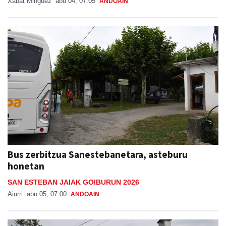
Xabat Minguez
abu 04, 07:05
ANDOAIN
Bus zerbitzua Sanestebanetara, asteburu
honetan
SAN ESTEBAN JAIAK GOIBURUN 2026
Aiurri
abu 05, 07:00
ANDOAIN