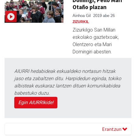
Otaño plazan
Ainhoa Gil
2019 abe 26
ZIZURKIL
Zizurkilgo San Millan
eskolako gaztetxoak,
Olentzero eta Mari
Domingiri abesten.
AIURRI hedabideak eskualdeko nortasun hitzak
jaso eta zabaltzen ditu. Harpidedun eginda, tokiko
albisteak euskaraz lantzen dituen komunikabidea
babestuko duzu.
Egin AIURRIkide!
Erantzun