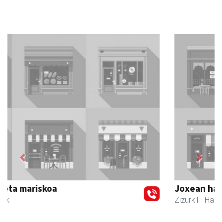
Previous
Next
Joxean harategia
Zizurkil
- Harategiak