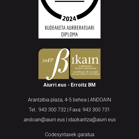
Aiurri.eus - Erroitz BM
Arantzibia plaza, 4-5 behea | ANDOAIN
Tel.: 943 300 732 | Faxa: 943 300 731
andoain@aiurri.eus | idazkaritza@aiurri.eus
Codesyntaxek garatua