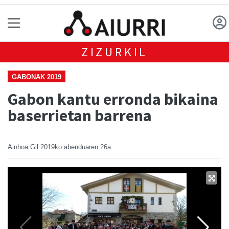
ZIZURKIL
GABONAK 2019
Gabon kantu erronda bikaina
baserrietan barrena
Ainhoa Gil
2019ko abenduaren 26a