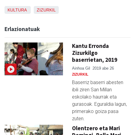
KULTURA
ZIZURKIL
Erlazionatuak
Kantu Erronda
Zizurkilgo
baserrietan, 2019
Ainhoa Gil
2019 abe 26
ZIZURKIL
Baserriz baserri abesten
ibili ziren San Millan
eskolako haurrak eta
gurasoak. Eguraldia lagun,
primerako goiza pasa
zuten.
Olentzero eta Mari
Domingi, Pello Mari