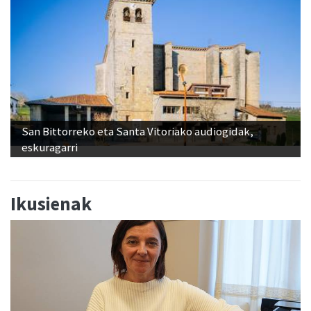
San Bittorreko eta Santa Vitoriako audiogidak,
eskuragarri
Ikusienak