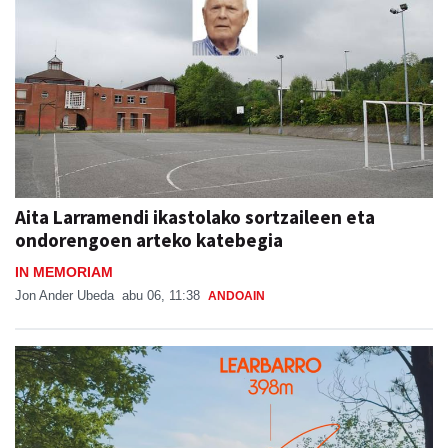
Aita Larramendi ikastolako sortzaileen eta
ondorengoen arteko katebegia
IN MEMORIAM
Jon Ander Ubeda
abu 06, 11:38
ANDOAIN