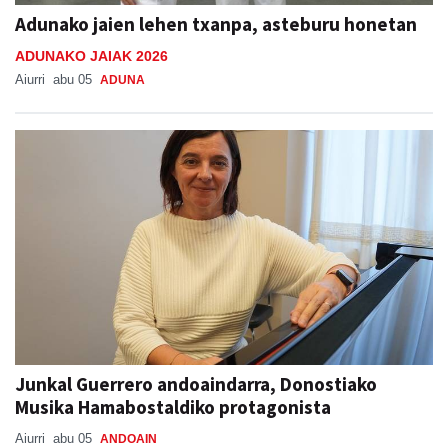
Adunako jaien lehen txanpa, asteburu honetan
ADUNAKO JAIAK 2026
Aiurri
abu 05
ADUNA
Junkal Guerrero andoaindarra, Donostiako
Musika Hamabostaldiko protagonista
Aiurri
abu 05
ANDOAIN