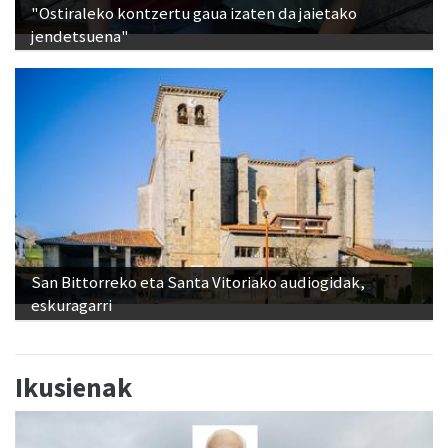
"Ostiraleko kontzertu gaua izaten da jaietako
jendetsuena"
San Bittorreko eta Santa Vitoriako audiogidak,
eskuragarri
Ikusienak