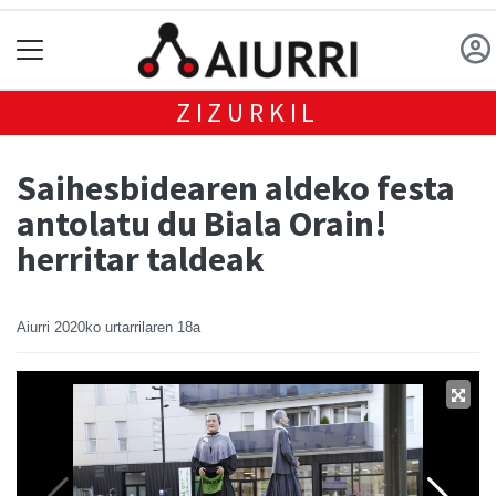
ZIZURKIL
Saihesbidearen aldeko festa
antolatu du Biala Orain!
herritar taldeak
Aiurri
2020ko urtarrilaren 18a