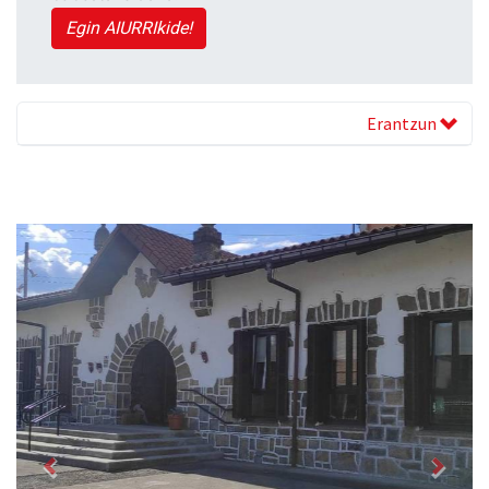
Egin AIURRIkide!
Erantzun
Previous
Next