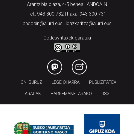
Arantzibia plaza, 4-5 behea | ANDOAIN
Tel.: 943 300 732 | Faxa: 943 300 731
andoain@aiurri.eus | idazkaritza@aiurri.eus
Codesyntaxek garatua
HONI BURUZ
LEGE OHARRA
PUBLIZITATEA
ARAUAK
HARREMANETARAKO
RSS