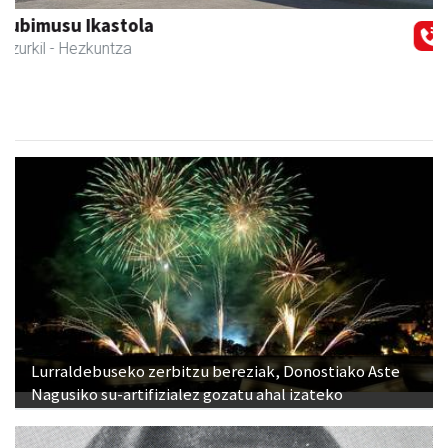
Zizurkilgo Udala
Zizurkil
- Udaletxeak
Lurraldebuseko zerbitzu bereziak, Donostiako Aste
Nagusiko su-artifizialez gozatu ahal izateko