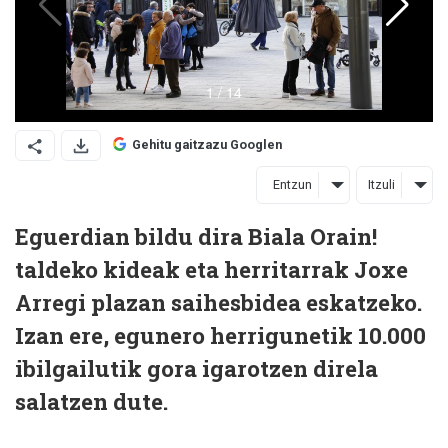
Gehitu gaitzazu Googlen
Entzun
Itzuli
Eguerdian bildu dira Biala Orain!
taldeko kideak eta herritarrak Joxe
Arregi plazan saihesbidea eskatzeko.
Izan ere, egunero herrigunetik 10.000
ibilgailutik gora igarotzen direla
salatzen dute.