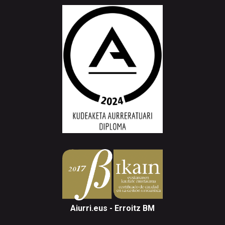
Aiurri.eus - Erroitz BM