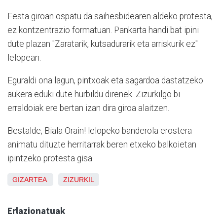
Festa giroan ospatu da saihesbidearen aldeko protesta,
ez kontzentrazio formatuan. Pankarta handi bat ipini
dute plazan "Zaratarik, kutsadurarik eta arriskurik ez"
lelopean.
Eguraldi ona lagun, pintxoak eta sagardoa dastatzeko
aukera eduki dute hurbildu direnek. Zizurkilgo bi
erraldoiak ere bertan izan dira giroa alaitzen.
Bestalde, Biala Orain! lelopeko banderola erostera
animatu dituzte herritarrak beren etxeko balkoietan
ipintzeko protesta gisa.
GIZARTEA
ZIZURKIL
Erlazionatuak