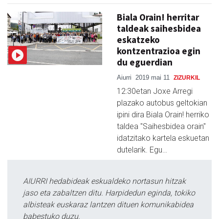
Biala Orain! herritar
taldeak saihesbidea
eskatzeko
kontzentrazioa egin
du eguerdian
Aiurri
2019 mai 11
ZIZURKIL
12:30etan Joxe Arregi
plazako autobus geltokian
ipini dira Biala Orain! herriko
taldea "Saihesbidea orain"
idatzitako kartela eskuetan
dutelarik. Egu…
AIURRI hedabideak eskualdeko nortasun hitzak
jaso eta zabaltzen ditu. Harpidedun eginda, tokiko
albisteak euskaraz lantzen dituen komunikabidea
babestuko duzu.