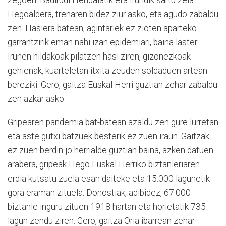
zegoen. Badirudi Hendaiatik eta Irundik sartu zela
Hegoaldera, trenaren bidez ziur asko, eta agudo zabaldu
zen. Hasiera batean, agintariek ez zioten aparteko
garrantzirik eman nahi izan epidemiari, baina laster
Irunen hildakoak pilatzen hasi ziren, gizonezkoak
gehienak, kuarteletan itxita zeuden soldaduen artean
bereziki. Gero, gaitza Euskal Herri guztian zehar zabaldu
zen azkar asko.
Gripearen pandemia bat-batean azaldu zen gure lurretan
eta aste gutxi batzuek besterik ez zuen iraun. Gaitzak
ez zuen berdin jo herrialde guztian baina, azken datuen
arabera, gripeak Hego Euskal Herriko biztanleriaren
erdia kutsatu zuela esan daiteke eta 15.000 lagunetik
gora eraman zituela. Donostiak, adibidez, 67.000
biztanle inguru zituen 1918 hartan eta horietatik 735
lagun zendu ziren. Gero, gaitza Oria ibarrean zehar