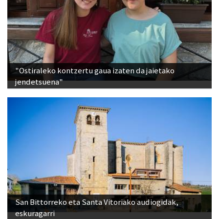
"Ostiraleko kontzertu gaua izaten da jaietako
jendetsuena"
San Bittorreko eta Santa Vitoriako audiogidak,
eskuragarri