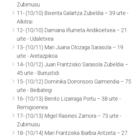
Zubimusu
11- (10/10) Bixenta Galartza Zubeldia – 39 urte -
Alkitrai
12- (10/10) Damiana Iñurrieta Andikoetxea – 21
urte - Udaletxea
13- (10/11) Mari Juana Olozaga Sarasola – 19
urte - Aretazpikoa
14- (10/12) Juan Frantzisko Sarasola Zubeldia –
45 urte - Burrustidi
15- (10/12) Dominika Dorronsoro Garmendia – 75
urte - Beibategi
16- (10/13) Benito Lizarraga Portu – 38 urte -
Remigioenea
17- (10/13) Migel Rasines Zamora – 73 urte -
Zubimusu
18- (10/14) Mari Frantziska Ibarbia Aritzeta – 27