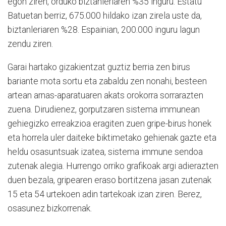
egon ziren, orduko biztanleriaren %35 inguru. Estatu
Batuetan berriz, 675.000 hildako izan zirela uste da,
biztanleriaren %28. Espainian, 200.000 inguru lagun
zendu ziren.
Garai hartako gizakientzat guztiz berria zen birus
bariante mota sortu eta zabaldu zen nonahi, besteen
artean arnas-aparatuaren akats orokorra sorrarazten
zuena. Dirudienez, gorputzaren sistema immunean
gehiegizko erreakzioa eragiten zuen gripe-birus honek
eta horrela uler daiteke biktimetako gehienak gazte eta
heldu osasuntsuak izatea, sistema immune sendoa
zutenak alegia. Hurrengo orriko grafikoak argi adierazten
duen bezala, gripearen eraso bortitzena jasan zutenak
15 eta 54 urtekoen adin tartekoak izan ziren. Berez,
osasunez bizkorrenak.