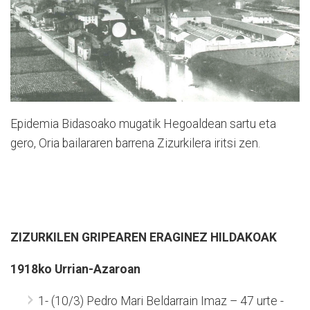
Epidemia Bidasoako mugatik Hegoaldean sartu eta
gero, Oria bailararen barrena Zizurkilera iritsi zen.
ZIZURKILEN GRIPEAREN ERAGINEZ HILDAKOAK
1918ko Urrian-Azaroan
1- (10/3) Pedro Mari Beldarrain Imaz – 47 urte -