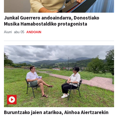
Junkal Guerrero andoaindarra, Donostiako
Musika Hamabostaldiko protagonista
Aiurri
abu 05
ANDOAIN
Buruntzako jaien atarikoa, Ainhoa Aiertzarekin