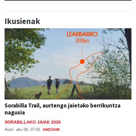
Ikusienak
Sorabilla Trail, aurtengo jaietako berrikuntza
nagusia
SORABILLAKO JAIAK 2026
Aiurri
abu 06, 07:00
ANDOAIN