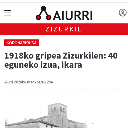
ZIZURKIL
KORONABIRUSA
1918ko gripea Zizurkilen: 40
eguneko izua, ikara
Aiurri
2020ko martxoaren 20a