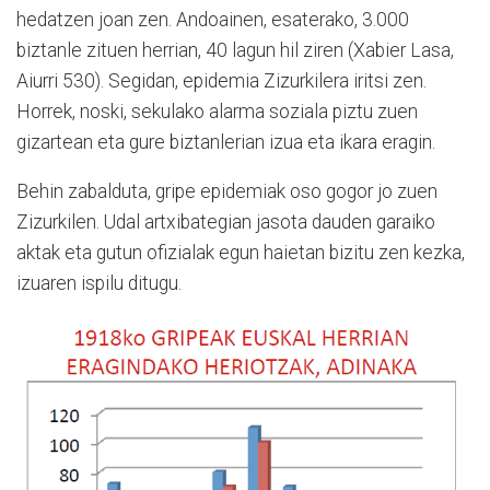
hedatzen joan zen. Andoainen, esaterako, 3.000
biztanle zituen herrian, 40 lagun hil ziren (Xabier Lasa,
Aiurri 530). Segidan, epidemia Zizurkilera iritsi zen.
Horrek, noski, sekulako alarma soziala piztu zuen
gizartean eta gure biztanlerian izua eta ikara eragin.
Behin zabalduta, gripe epidemiak oso gogor jo zuen
Zizurkilen. Udal artxibategian jasota dauden garaiko
aktak eta gutun ofizialak egun haietan bizitu zen kezka,
izuaren ispilu ditugu.