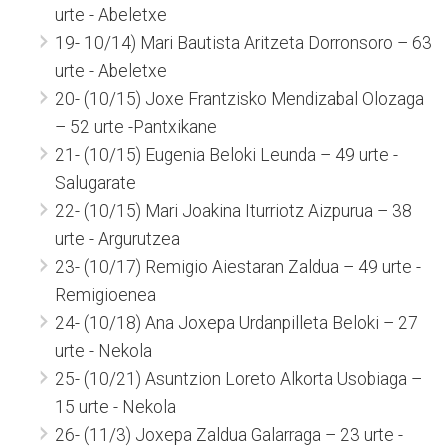
urte - Abeletxe
19- 10/14) Mari Bautista Aritzeta Dorronsoro – 63
urte - Abeletxe
20- (10/15) Joxe Frantzisko Mendizabal Olozaga
– 52 urte -Pantxikane
21- (10/15) Eugenia Beloki Leunda – 49 urte -
Salugarate
22- (10/15) Mari Joakina Iturriotz Aizpurua – 38
urte - Argurutzea
23- (10/17) Remigio Aiestaran Zaldua – 49 urte -
Remigioenea
24- (10/18) Ana Joxepa Urdanpilleta Beloki – 27
urte - Nekola
25- (10/21) Asuntzion Loreto Alkorta Usobiaga –
15 urte - Nekola
26- (11/3) Joxepa Zaldua Galarraga – 23 urte -