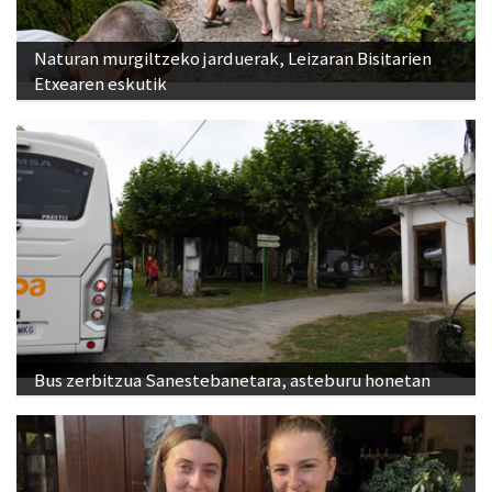
Naturan murgiltzeko jarduerak, Leizaran Bisitarien
Etxearen eskutik
Bus zerbitzua Sanestebanetara, asteburu honetan