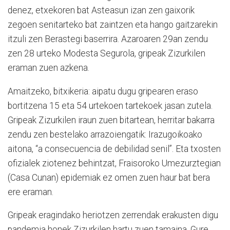
denez, etxekoren bat Asteasun izan zen gaixorik
zegoen senitarteko bat zaintzen eta hango gaitzarekin
itzuli zen Berastegi baserrira. Azaroaren 29an zendu
zen 28 urteko Modesta Segurola, gripeak Zizurkilen
eraman zuen azkena.
Amaitzeko, bitxikeria: aipatu dugu gripearen eraso
bortitzena 15 eta 54 urtekoen tartekoek jasan zutela.
Gripeak Zizurkilen iraun zuen bitartean, herritar bakarra
zendu zen bestelako arrazoiengatik: Irazugoikoako
aitona, “a consecuencia de debilidad senil”. Eta txosten
ofizialek ziotenez behintzat, Fraisoroko Umezurztegian
(Casa Cunan) epidemiak ez omen zuen haur bat bera
ere eraman.
Gripeak eragindako heriotzen zerrendak erakusten digu
pandemia honek Zizurkilen hartu zuen tamaina. Gure