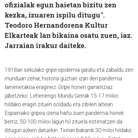
ofizialak egun haietan bizitu zen
kezka, izuaren ispilu ditugu".
Teodoro Hernandorena Kultur
Elkarteak lan bikaina osatu zuen, iaz.
Jarraian irakur daiteke.
1918an sekulako gripe epidemia garatu eta zabaldu zen
munduan zehar, historia guztian izan den pandemia
larrienetakoa eraginez. Gripe honen garrantziaz
jabetzeko: Lehenengo Mundu Gerrak 15-17 milioi
hildako eragin zituen soldadu eta zibilen artean.
Espainiako gripea izena hartu zuen pandemia honek
berriz, 50-100 milioi lagun hil zituela estimatzen da
ditugun azken datuekin. Txinan bakarrik 30 miloi hildako