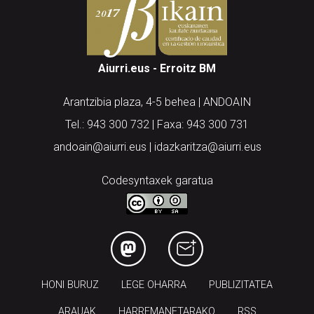
Aiurri.eus - Erroitz BM
Arantzibia plaza, 4-5 behea | ANDOAIN
Tel.: 943 300 732 | Faxa: 943 300 731
andoain@aiurri.eus | idazkaritza@aiurri.eus
Codesyntaxek garatua
HONI BURUZ
LEGE OHARRA
PUBLIZITATEA
ARAUAK
HARREMANETARAKO
RSS