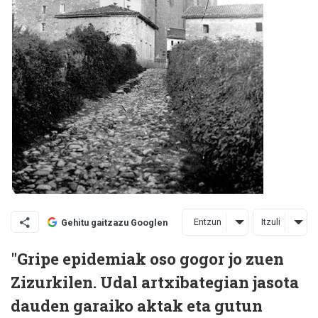
Entzun
Itzuli
Gehitu gaitzazu Googlen
"Gripe epidemiak oso gogor jo zuen
Zizurkilen. Udal artxibategian jasota
dauden garaiko aktak eta gutun