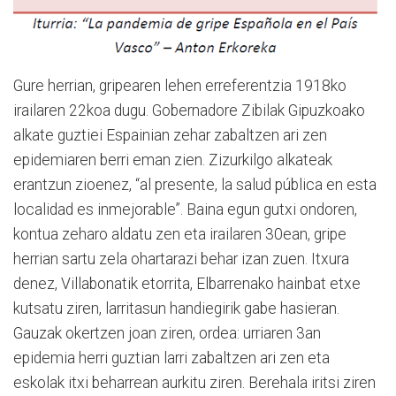
Gure herrian, gripearen lehen erreferentzia 1918ko
irailaren 22koa dugu. Gobernadore Zibilak Gipuzkoako
alkate guztiei Espainian zehar zabaltzen ari zen
epidemiaren berri eman zien. Zizurkilgo alkateak
erantzun zioenez, “al presente, la salud pública en esta
localidad es inmejorable”. Baina egun gutxi ondoren,
kontua zeharo aldatu zen eta irailaren 30ean, gripe
herrian sartu zela ohartarazi behar izan zuen. Itxura
denez, Villabonatik etorrita, Elbarrenako hainbat etxe
kutsatu ziren, larritasun handiegirik gabe hasieran.
Gauzak okertzen joan ziren, ordea: urriaren 3an
epidemia herri guztian larri zabaltzen ari zen eta
eskolak itxi beharrean aurkitu ziren. Berehala iritsi ziren