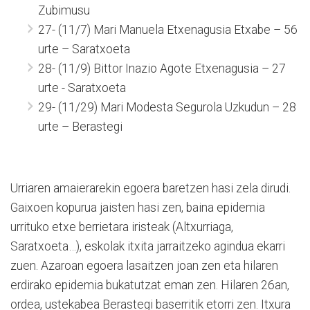
Zubimusu
27- (11/7) Mari Manuela Etxenagusia Etxabe – 56
urte – Saratxoeta
28- (11/9) Bittor Inazio Agote Etxenagusia – 27
urte - Saratxoeta
29- (11/29) Mari Modesta Segurola Uzkudun – 28
urte – Berastegi
Urriaren amaierarekin egoera baretzen hasi zela dirudi.
Gaixoen kopurua jaisten hasi zen, baina epidemia
urrituko etxe berrietara iristeak (Altxurriaga,
Saratxoeta…), eskolak itxita jarraitzeko agindua ekarri
zuen. Azaroan egoera lasaitzen joan zen eta hilaren
erdirako epidemia bukatutzat eman zen. Hilaren 26an,
ordea, ustekabea Berastegi baserritik etorri zen. Itxura