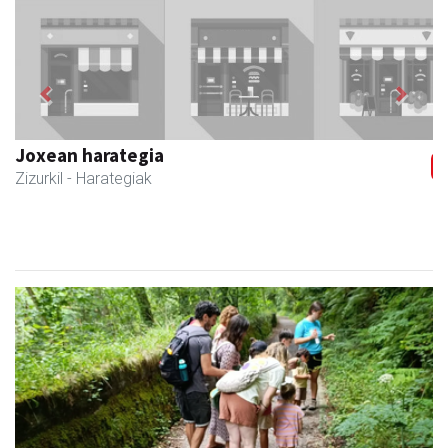
Previous
Next
Joxean harategia
Zizurkil
- Harategiak