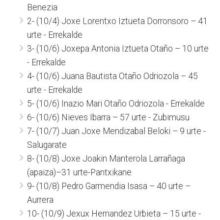
Benezia
2- (10/4) Joxe Lorentxo Iztueta Dorronsoro – 41
urte - Errekalde
3- (10/6) Joxepa Antonia Iztueta Otaño – 10 urte
- Errekalde
4- (10/6) Juana Bautista Otaño Odriozola – 45
urte - Errekalde
5- (10/6) Inazio Mari Otaño Odriozola - Errekalde
6- (10/6) Nieves Ibarra – 57 urte - Zubimusu
7- (10/7) Juan Joxe Mendizabal Beloki – 9 urte -
Salugarate
8- (10/8) Joxe Joakin Manterola Larrañaga
(apaiza)–31 urte-Pantxikane
9- (10/8) Pedro Garmendia Isasa – 40 urte –
Aurrera
10- (10/9) Jexux Hernandez Urbieta – 15 urte -