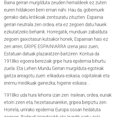
Baina gerran murgilduta zeuden herrialdeek ez zuten
euren hildakoen berri eman nahi. Hau da, gobernuek
gerrako datu kritikoak zentsuratu zituzten. Espainia
gerran neutrala zen ordea, eta ez zegoen datu hauek
ezkutatzeko beharrik. Horregatik, munduan zabalduta
zegoen gaixotasun kutsakor honek, Espainian hasi ez
zen arren, GRIPE ESPAINIARRA izena jaso zuen,
Estatuan datuak plazaratzen baitziren. Kontua da
1918ko egoera bereziak gripe hura epidemia bihurtu
zuela. Eta Lehen Mundu Gerran murgilduta egoteak
gaitza areagotu zuen: elikadura eskasa, ospitaleak eta
eremu medikuak gainezka, higiene eskasa….
1918ko uda hura lehorra izan zen. Irailean, ordea, euriak
etorri ziren eta, hezetasunarekin, gripea berpiztu zen.
Horrela, urrirako epidemia Europa osoan hedatuta