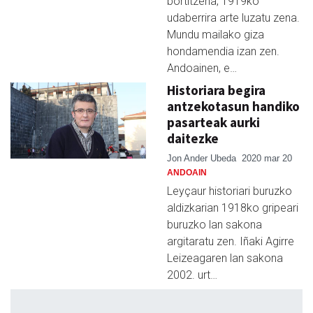
bortitzena, 1919ko
udaberrira arte luzatu zena.
Mundu mailako giza
hondamendia izan zen.
Andoainen, e…
Historiara begira
antzekotasun handiko
pasarteak aurki
daitezke
Jon Ander Ubeda
2020 mar 20
ANDOAIN
Leyçaur historiari buruzko
aldizkarian 1918ko gripeari
buruzko lan sakona
argitaratu zen. Iñaki Agirre
Leizeagaren lan sakona
2002. urt…