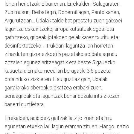
lehen heriotzak: Elbarrenan, Errekalden, Salugaraten,
Zubimusun, Beibategin, Donemiliagan, Pantxikanen,
Argurutzean… Udalak talde bat prestatu zuen gaixoei
laguntza eskaintzeko, arropa kutsatuak egosi eta
garbitzeko, gripeak jotakoen gelak karez txuritu eta
desinfektatzeko… Trukean, laguntza-lan horretan
ziharduten gizonezkoei 5 pezetako soldata agindu
zitzaien egunez aritzeagatik eta beste 5 gauezko
kasuetan. Emakumeei, lan beragatik, 3.5 pezeta
ordainduko zizkieten. Hau guztiaz gain, Udalak
garraiorako abereak alokatzea erabaki zuen,
sendagileak eta laguntzak behar bezala irits zitezen
baserri guztietara.
Errekalden, adibidez, gaitzak latz jo zuen eta hiru
egunetan etxeko lau lagun eraman zituen. Hango Inazio