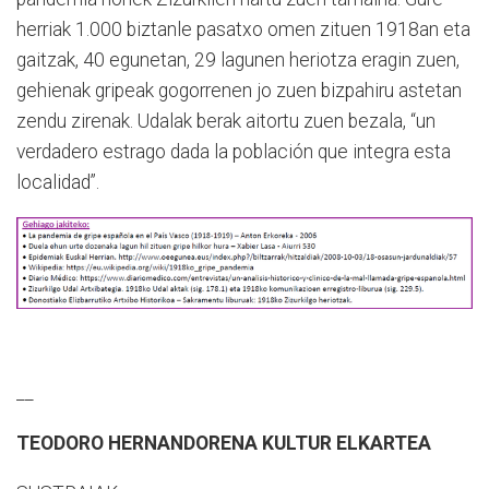
herriak 1.000 biztanle pasatxo omen zituen 1918an eta
gaitzak, 40 egunetan, 29 lagunen heriotza eragin zuen,
gehienak gripeak gogorrenen jo zuen bizpahiru astetan
zendu zirenak. Udalak berak aitortu zuen bezala, “un
verdadero estrago dada la población que integra esta
localidad”.
__
TEODORO HERNANDORENA KULTUR ELKARTEA