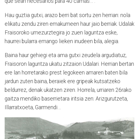
que sean necesarios para 40 camas…”.
Hau guztia gutxi, arazo berri bat sortu zen herrian: nola
elikatu zendu ziren emakumeen haur jaio berriak. Udalak
Fraisoroko umezurztegira jo zuen laguntza eske,
haurrei bularra emango lieken inudeen bila, alegia.
Baina haur gehiegi eta ama gutxi zeudela argudiatuz,
Fraisoron laguntza ukatu zitzaion Udalari. Herrian bertan
ere lan horretarako prest legokeen amaren baten bila
jardun zuten baina, beraiek ere gripeak kutsatzeko
beldurrez, denak ukatzen ziren. Horrela, urriaren 26rako
gaitza mendiko baserrietara iritsia zen: Arizgurutzeta,
Illarratxoeta, Garmendi…