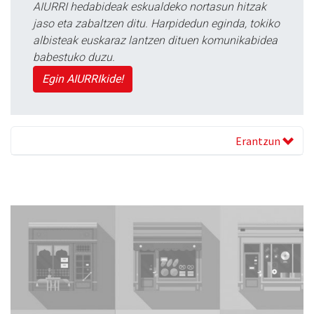
AIURRI hedabideak eskualdeko nortasun hitzak
jaso eta zabaltzen ditu. Harpidedun eginda, tokiko
albisteak euskaraz lantzen dituen komunikabidea
babestuko duzu.
Egin AIURRIkide!
Erantzun