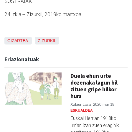
SUSTRAIAK
24. zkia -- Zizurkil, 2019ko martxoa
GIZARTEA
ZIZURKIL
Erlazionatuak
Duela ehun urte
dozenaka lagun hil
zituen gripe hilkor
hura
Xabier Lasa
2020 mar 19
ESKUALDEA
Euskal Herrian 1918ko
urrian izan zuen eraginik