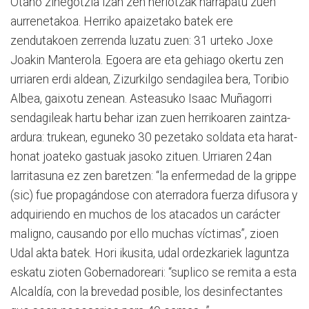
Otaño zinegotzia izan zen heriotzak harrapatu zuen
aurrenetakoa. Herriko apaizetako batek ere
zendutakoen zerrenda luzatu zuen: 31 urteko Joxe
Joakin Manterola. Egoera are eta gehiago okertu zen
urriaren erdi aldean, Zizurkilgo sendagilea bera, Toribio
Albea, gaixotu zenean. Asteasuko Isaac Muñagorri
sendagileak hartu behar izan zuen herrikoaren zaintza-
ardura: trukean, eguneko 30 pezetako soldata eta harat-
honat joateko gastuak jasoko zituen. Urriaren 24an
larritasuna ez zen baretzen: “la enfermedad de la grippe
(sic) fue propagándose con aterradora fuerza difusora y
adquiriendo en muchos de los atacados un carácter
maligno, causando por ello muchas víctimas”, zioen
Udal akta batek. Hori ikusita, udal ordezkariek laguntza
eskatu zioten Gobernadoreari: “suplico se remita a esta
Alcaldía, con la brevedad posible, los desinfectantes