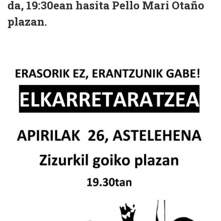
da, 19:30ean hasita Pello Mari Otaño
plazan.