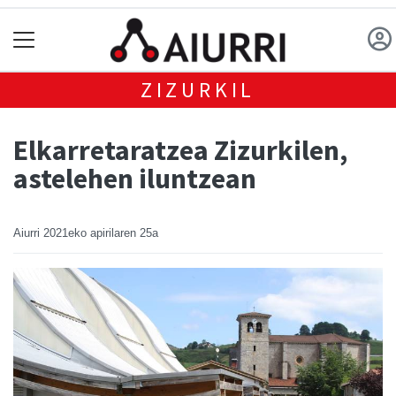
ZIZURKIL
Elkarretaratzea Zizurkilen,
astelehen iluntzean
Aiurri
2021eko apirilaren 25a