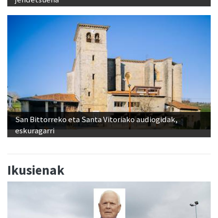
San Bittorreko eta Santa Vitoriako audiogidak,
eskuragarri
Ikusienak