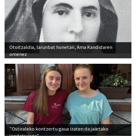
Otoitzaldia, larunbat honetan, Ama Kandidaren
omenez
"Ostiraleko kontzertu gaua izaten da jaietako
jendetsuena"