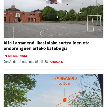
Aita Larramendi ikastolako sortzaileen eta
ondorengoen arteko katebegia
IN MEMORIAM
Jon Ander Ubeda
abu 06, 11:38
ANDOAIN