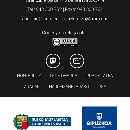
andoain@aiurri.eus | idazkaritza@aiurri.eus
Codesyntaxek garatua
HONI BURUZ
LEGE OHARRA
PUBLIZITATEA
ARAUAK
HARREMANETARAKO
RSS