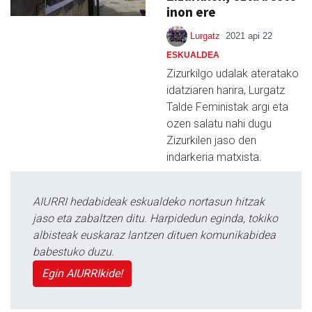
inon ere
Lurgatz
2021 api 22
ESKUALDEA
Zizurkilgo udalak ateratako
idatziaren harira, Lurgatz
Talde Feministak argi eta
ozen salatu nahi dugu
Zizurkilen jaso den
indarkeria matxista.
AIURRI hedabideak eskualdeko nortasun hitzak
jaso eta zabaltzen ditu. Harpidedun eginda, tokiko
albisteak euskaraz lantzen dituen komunikabidea
babestuko duzu.
Egin AIURRIkide!