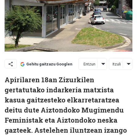
Entzun
Itzuli
Gehitu gaitzazu Googlen
Apirilaren 18an Zizurkilen
gertatutako indarkeria matxista
kasua gaitzesteko elkarretaratzea
deitu dute Aiztondoko Mugimendu
Feministak eta Aiztondoko neska
gazteek. Astelehen iluntzean izango