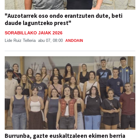
"Auzotarrek oso ondo erantzuten dute, beti
daude laguntzeko prest"
SORABILLAKO JAIAK 2026
Lide Ruiz Telleria
abu 07, 08:00
ANDOAIN
Burrunba, gazte euskaltzaleen ekimen berria
Beterri-Buruntzan
Aiurri
abu 07, 07:00
URNIETA