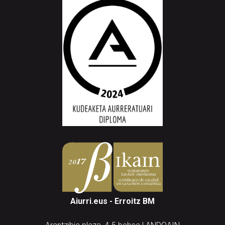
Aiurri.eus - Erroitz BM
Arantzibia plaza, 4-5 behea | ANDOAIN
Tel.: 943 300 732 | Faxa: 943 300 731