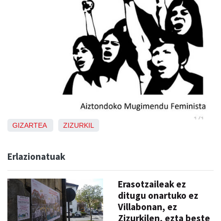
GIZARTEA
ZIZURKIL
Erlazionatuak
Erasotzaileak ez
ditugu onartuko ez
Villabonan, ez
Zizurkilen, ezta beste