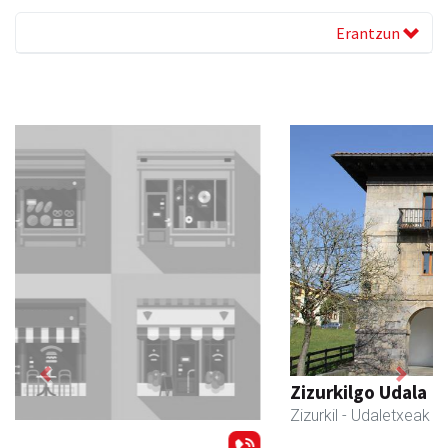
Erantzun
Previous
Next
Zizurkilgo Udala
Zizurkil
- Udaletxeak