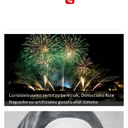
Lurraldebuseko zerbitzu bereziak, Donostiako Aste
Nagusiko su-artifizialez gozatu ahal izateko