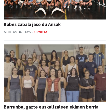
Babes zabala jaso du Ansak
Aiurri
abu 07, 13:55
URNIETA
Burrunba, gazte euskaltzaleen ekimen berria