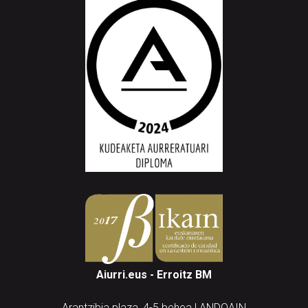
Aiurri.eus - Erroitz BM
Arantzibia plaza, 4-5 behea | ANDOAIN