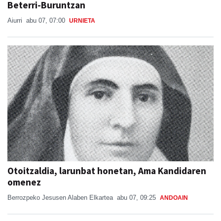
Beterri-Buruntzan
Aiurri
abu 07, 07:00
URNIETA
Otoitzaldia, larunbat honetan, Ama Kandidaren
omenez
Berrozpeko Jesusen Alaben Elkartea
abu 07, 09:25
ANDOAIN