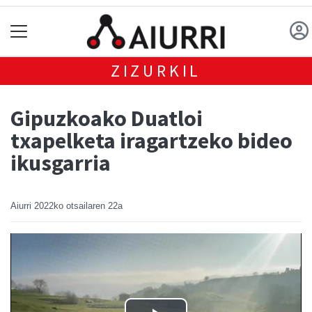
ZIZURKIL
Gipuzkoako Duatloi
txapelketa iragartzeko bideo
ikusgarria
Aiurri
2022ko otsailaren 22a