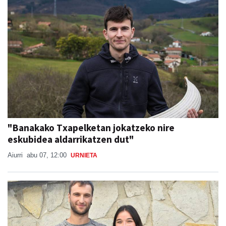
"Banakako Txapelketan jokatzeko nire
eskubidea aldarrikatzen dut"
Aiurri
abu 07, 12:00
URNIETA