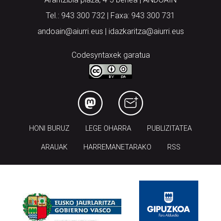
Tel.: 943 300 732 | Faxa: 943 300 731
andoain@aiurri.eus | idazkaritza@aiurri.eus
Codesyntaxek garatua
HONI BURUZ
LEGE OHARRA
PUBLIZITATEA
ARAUAK
HARREMANETARAKO
RSS