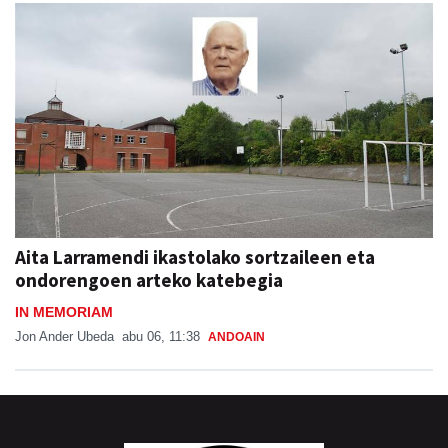
Aita Larramendi ikastolako sortzaileen eta
ondorengoen arteko katebegia
IN MEMORIAM
Jon Ander Ubeda
abu 06, 11:38
ANDOAIN