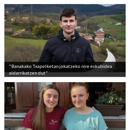
"Banakako Txapelketan jokatzeko nire eskubidea
aldarrikatzen dut"