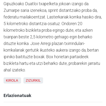
Gipuzkoako Duatloi txapelketa jokoan izango da.
Zumarpe saria izenekoa, sprint distantziako proba da,
federatu mailakoentzat. Lasterkariak korrika hasiko dira,
5 kilometroko distantzia osatuz. Ondoren 20
kilometroko bizikleta proba egingo dute, eta azken
txanpan beste 2,5 kilometro gehiago egin beharko
dituzte korrika. Joxe Arregi plazan txirrindulari-
korrikalariak gertutik ikusteko aukera izango da, bertan
ipiniko baitituzte boxak. Box horietan partaideek
bizikleta hartu eta utzi beharko dute, probarekin jarraitu
ahal izateko.
KIROLA
ZIZURKIL
Erlazionatuak