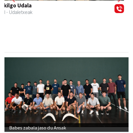
Previous
Next
Zubeldia arrain eta mariskoa
Zizurkil
- Arrandegiak
Babes zabala jaso du Ansak