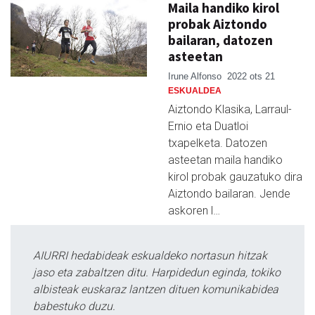
Maila handiko kirol
probak Aiztondo
bailaran, datozen
asteetan
Irune Alfonso
2022 ots 21
ESKUALDEA
Aiztondo Klasika, Larraul-
Ernio eta Duatloi
txapelketa. Datozen
asteetan maila handiko
kirol probak gauzatuko dira
Aiztondo bailaran. Jende
askoren l…
AIURRI hedabideak eskualdeko nortasun hitzak
jaso eta zabaltzen ditu. Harpidedun eginda, tokiko
albisteak euskaraz lantzen dituen komunikabidea
babestuko duzu.