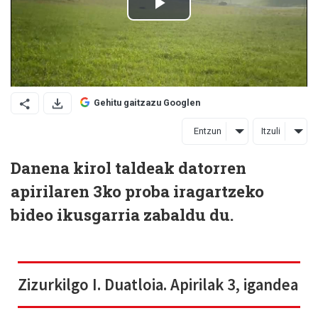
Gehitu gaitzazu Googlen
Entzun
Itzuli
Danena kirol taldeak datorren
apirilaren 3ko proba iragartzeko
bideo ikusgarria zabaldu du.
Zizurkilgo I. Duatloia. Apirilak 3, igandea