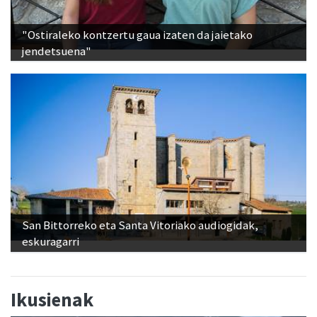
"Ostiraleko kontzertu gaua izaten da jaietako
jendetsuena"
San Bittorreko eta Santa Vitoriako audiogidak,
eskuragarri
Ikusienak